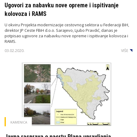
Ugovori za nabavku nove opreme i ispitivanje
kolovoza i RAMS
U okviru Projekta modernizacije cestovnog sektora u Federaciji BiH,
direktor JP Ceste FBiH d.o.o. Sarajevo, Ljubo Pravdić, danas je
potpisao ugovore za nabavku nove opreme i ispitivanje kolovoza i
RAMS.
03.02.2020.
VIŠE
KAMENICA
Javna rasprava o nacrtu Plana upravljanja