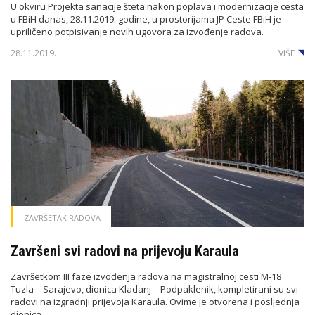
U okviru Projekta sanacije šteta nakon poplava i modernizacije cesta
u FBiH danas, 28.11.2019. godine, u prostorijama JP Ceste FBiH je
upriličeno potpisivanje novih ugovora za izvođenje radova.
28.11.2019.
VIŠE
ZAVRŠETAK RADOVA
Završeni svi radovi na prijevoju Karaula
Završetkom III faze izvođenja radova na magistralnoj cesti M-18
Tuzla – Sarajevo, dionica Kladanj – Podpaklenik, kompletirani su svi
radovi na izgradnji prijevoja Karaula. Ovime je otvorena i posljednja
dionica...