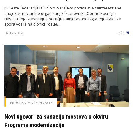
JP Ceste Federacije BiH d.o.o. Sarajevo poziva sve zainteresirane
subjekte, nevladine organizacije i stanovnike Općine Posušje i
naselja koja gravitiraju području namjeravane izgradnje trake za
spora vozila na dionici Posu&...
02.12.2019.
VIŠE
PROGRAM MODERNIZACIJE
Novi ugovori za sanaciju mostova u okviru
Programa modernizacije