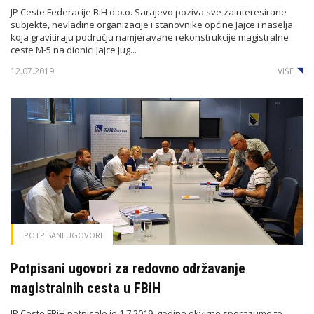
JP Ceste Federacije BiH d.o.o. Sarajevo poziva sve zainteresirane
subjekte, nevladine organizacije i stanovnike općine Jajce i naselja
koja gravitiraju području namjeravane rekonstrukcije magistralne
ceste M-5 na dionici Jajce Jug...
12.07.2019.
VIŠE
POTPISANI UGOVORI
Potpisani ugovori za redovno održavanje
magistralnih cesta u FBiH
JP Ceste FBiH potpisalo je 1.7.2019. godine okvirne sporazume te