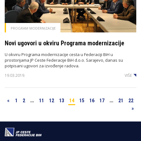
PROGRAM MODERNIZACIJE
Novi ugovori u okviru Programa modernizacije
U okviru Programa modernizacije cesta u Federaciji BiH u
prostorijama JP Ceste Federacije BiH d.o.o. Sarajevo, danas su
potpisani ugovori za izvođenje radova.
19.03.2019.
VIŠE
«
1
2
...
11
12
13
14
15
16
17
...
21
22
»