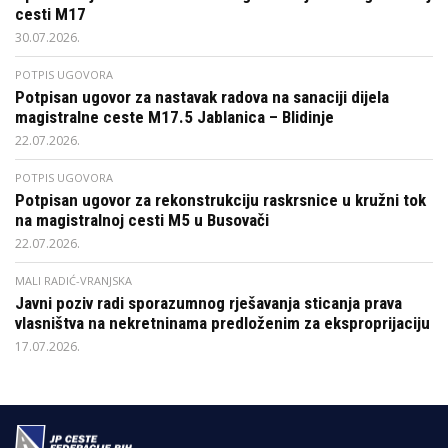
cesti M17
30.07.2026.
POTPIS UGOVORA
Potpisan ugovor za nastavak radova na sanaciji dijela
magistralne ceste M17.5 Jablanica – Blidinje
22.07.2026.
POTPIS UGOVORA
Potpisan ugovor za rekonstrukciju raskrsnice u kružni tok
na magistralnoj cesti M5 u Busovači
22.07.2026.
MALI RADIĆ-VRANJSKA
Javni poziv radi sporazumnog rješavanja sticanja prava
vlasništva na nekretninama predloženim za eksproprijaciju
17.07.2026.