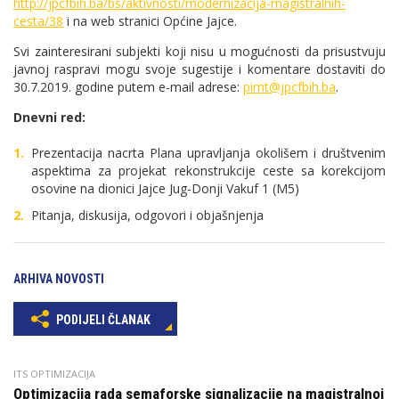
http://jpcfbih.ba/bs/aktivnosti/modernizacija-magistralnih-
cesta/38
i na web stranici Općine Jajce.
Svi zainteresirani subjekti koji nisu u mogućnosti da prisustvuju
javnoj raspravi mogu svoje sugestije i komentare dostaviti do
30.7.2019. godine putem e-mail adrese:
pimt@jpcfbih.ba
.
Dnevni red:
Prezentacija nacrta Plana upravljanja okolišem i društvenim
aspektima za projekat rekonstrukcije ceste sa korekcijom
osovine na dionici Jajce Jug-Donji Vakuf 1 (M5)
Pitanja, diskusija, odgovori i objašnjenja
ARHIVA NOVOSTI
PODIJELI ČLANAK
ITS OPTIMIZACIJA
Optimizacija rada semaforske signalizacije na magistralnoj