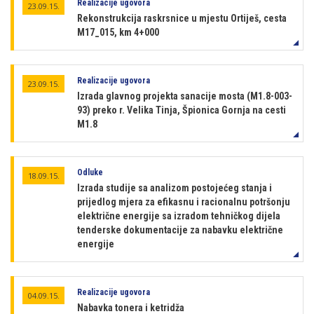
Realizacije ugovora
23.09.15.
Rekonstrukcija raskrsnice u mjestu Ortiješ, cesta
M17_015, km 4+000
Realizacije ugovora
23.09.15.
Izrada glavnog projekta sanacije mosta (M1.8-003-
93) preko r. Velika Tinja, Špionica Gornja na cesti
M1.8
Odluke
18.09.15.
Izrada studije sa analizom postojećeg stanja i
prijedlog mjera za efikasnu i racionalnu potršonju
električne energije sa izradom tehničkog dijela
tenderske dokumentacije za nabavku električne
energije
Realizacije ugovora
04.09.15.
Nabavka tonera i ketridža