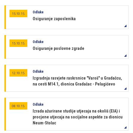
Odluke
15.10.15.
Osiguranje zaposlenika
Odluke
15.10.15.
Osiguranje poslovne zgrade
Odluke
12.10.15.
Izgradnja rasvjete raskrsnice "Varoš" u Gradačcu,
na cesti M14.1, dionica Gradačac - Pelagićevo
Odluke
08.10.15.
Izrada ažurirane studije utjecaja na okoliš (EIA) i
procjene utjecaja na socijalne aspekte za dionicu
Neum-Stolac