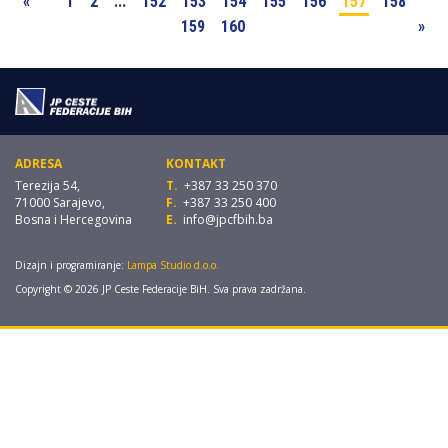
«
1
2
...
152
153
154
155
156
157
158
159
160
»
ADRESA
KONTAKT
Terezija 54,
T.
+387 33 250 370
71000 Sarajevo,
F.
+387 33 250 400
Bosna i Hercegovina
E.
info@jpcfbih.ba
Dizajn i programiranje:
Lampa Studio d.o.o.
Copyright © 2026 JP Ceste Federacije BiH. Sva prava zadržana.