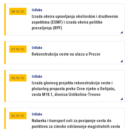
Odluke
08.10.15.
Izrada okvira upravljanja okolinskim i društvenim
aspektima (ESMF) i izrada okvira politike
preseljenja (RPF)
Odluke
07.10.15.
Rekonstrukcija ceste na ulazu u Prozor
Odluke
06.10.15.
Izrada glavnog projekta rekonstrukcije ceste i
pločastog propusta preko Crne rijeke u Delijašu,
cesta M18.1, dionica Ustikolina-Trnovo
Odluke
02.10.15.
Nabavka i transport soli za posipanje cesta do
punktova za zimsko održavanje magistralnih cesta