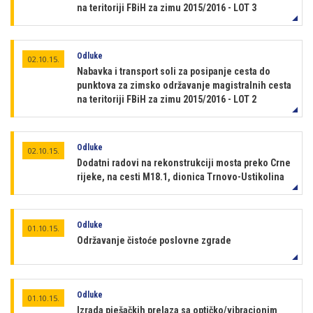
na teritoriji FBiH za zimu 2015/2016 - LOT 3
Odluke
02.10.15.
Nabavka i transport soli za posipanje cesta do
punktova za zimsko održavanje magistralnih cesta
na teritoriji FBiH za zimu 2015/2016 - LOT 2
Odluke
02.10.15.
Dodatni radovi na rekonstrukciji mosta preko Crne
rijeke, na cesti M18.1, dionica Trnovo-Ustikolina
Odluke
01.10.15.
Održavanje čistoće poslovne zgrade
Odluke
01.10.15.
Izrada pješačkih prelaza sa optičko/vibracionim