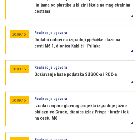
linijama od plastike u blizini škola na magistralnim
cestama
Realizacije ugovora
30.09.15.
Dodatni radovi na izgradnji pješačke staze na
cesti M6.1, dionica Kablići - Priluka
Realizacije ugovora
30.09.15.
Održavanje baze podataka SUGOC-a i ROC-a
Realizacije ugovora
30.09.15.
Izrada izmjene glavnog projekta izgradnje južne
obilaznice Grude, dionica izlaz Prispa - kružni tok
na cestu M6
Realizacije ugovora