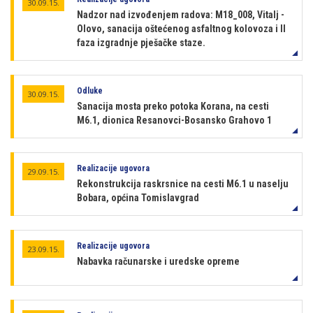
30.09.15.
Nadzor nad izvođenjem radova: M18_008, Vitalj -
Olovo, sanacija oštećenog asfaltnog kolovoza i II
faza izgradnje pješačke staze.
Odluke
30.09.15.
Sanacija mosta preko potoka Korana, na cesti
M6.1, dionica Resanovci-Bosansko Grahovo 1
Realizacije ugovora
29.09.15.
Rekonstrukcija raskrsnice na cesti M6.1 u naselju
Bobara, općina Tomislavgrad
Realizacije ugovora
23.09.15.
Nabavka računarske i uredske opreme