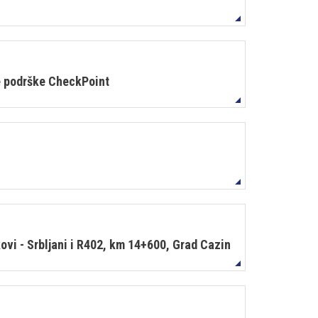
e podrške CheckPoint
vi - Srbljani i R402, km 14+600, Grad Cazin