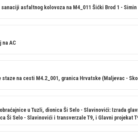
anaciji asfaltnog kolovoza na M4_011 Šićki Brod 1 - Simin H
j na AC
e staze na cesti M4.2_001, granica Hrvatske (Maljevac - Skok
obraćajnice u Tuzli, dionica Ši Selo - Slavinovići: Izrada gl
ca Ši Selo - Slavinovići i transverzale T9, i Glavni projekat T