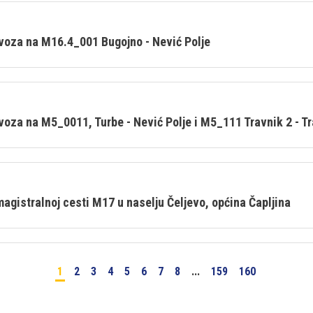
ovoza na M16.4_001 Bugojno - Nević Polje
voza na M5_0011, Turbe - Nević Polje i M5_111 Travnik 2 - Tr
magistralnoj cesti M17 u naselju Čeljevo, općina Čapljina
1
2
3
4
5
6
7
8
...
159
160