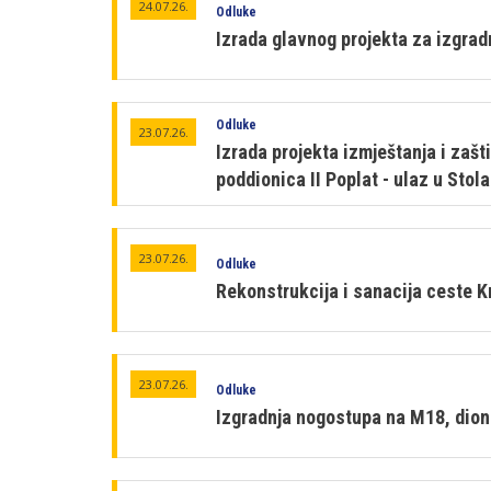
24.07.26.
Odluke
Izrada glavnog projekta za izgrad
Odluke
23.07.26.
Izrada projekta izmještanja i zaš
poddionica II Poplat - ulaz u Stol
23.07.26.
Odluke
Rekonstrukcija i sanacija ceste K
23.07.26.
Odluke
Izgradnja nogostupa na M18, dioni