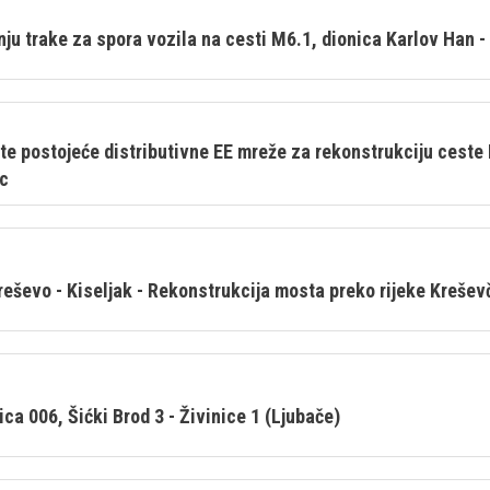
nju trake za spora vozila na cesti M6.1, dionica Karlov Han 
tite postojeće distributivne EE mreže za rekonstrukciju ceste
ac
reševo - Kiseljak - Rekonstrukcija mosta preko rijeke Krešev
ca 006, Šićki Brod 3 - Živinice 1 (Ljubače)