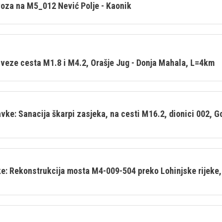
voza na M5_012 Nević Polje - Kaonik
 veze cesta M1.8 i M4.2, Orašje Jug - Donja Mahala, L=4km
ke: Sanacija škarpi zasjeka, na cesti M16.2, dionici 002, G
: Rekonstrukcija mosta M4-009-504 preko Lohinjske rijeke, D