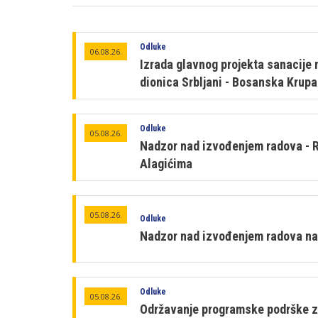
Odluke
06.08.26.
Izrada glavnog projekta sanacije
dionica Srbljani - Bosanska Krup
Odluke
05.08.26.
Nadzor nad izvođenjem radova - Re
Alagićima
05.08.26.
Odluke
Nadzor nad izvođenjem radova na i
Odluke
05.08.26.
Održavanje programske podrške za