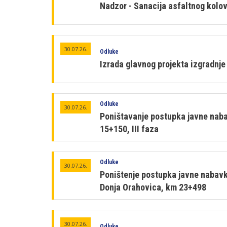
Nadzor - Sanacija asfaltnog kolo
30.07.26.
Odluke
Izrada glavnog projekta izgradnje
Odluke
30.07.26.
Poništavanje postupka javne nabav
15+150, III faza
Odluke
30.07.26.
Poništenje postupka javne nabavke
Donja Orahovica, km 23+498
30.07.26.
Odluke