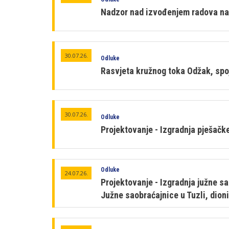
Nadzor nad izvođenjem radova na s
30.07.26.
Odluke
Rasvjeta kružnog toka Odžak, spo
30.07.26.
Odluke
Projektovanje - Izgradnja pješačk
Odluke
24.07.26.
Projektovanje - Izgradnja južne sa
Južne saobraćajnice u Tuzli, dioni