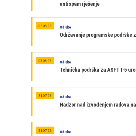
antispam rješenje
05.08.26.
Odluke
Održavanje programske podrške z
03.08.26.
Odluke
Tehnička podrška za ASFT T-5 ure
31.07.26.
Odluke
Nadzor nad izvođenjem radova na 
31.07.26.
Odluke