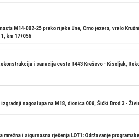
 mosta M14-002-25 preko rijeke Une, Crno jezero, vrelo Kruš
a 1, km 17+056
konstrukcija i sanacija ceste R443 Kreševo - Kiseljak, Reko
zgradnji nogostupa na M18, dionica 006, Šićki Brod 3 - Živi
 mrežna i sigurnosna rješenja LOT1: Održavanje programske 