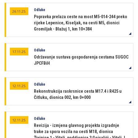
Odluke
26.11.25.
Popravka prelaza ceste na most M5-014-244 preko
rijeke Lepenice, Kiseljak, na cesti M5, dionici
Gromiljak - Blažuj 1, km 10+384
Odluke
17.11.25.
Održavanje sustava gospodarenja cestama SUGOC
JPCFBiH
Odluke
12.11.25.
Rekonstrukcija raskrsnice cesta M17.4 i R425 u
Čitluku, dionica 002, km 0+000
Odluke
12.11.25.
Revizija - izmjena glavnog projekta izgradnje
trake za spora vozila na cesti M18, dionica
Živinice 1 - Vitalj, poddionica 3 Gojsalići - Vitalj, L