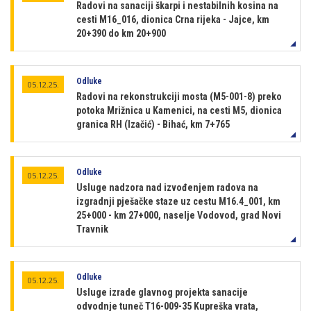
Radovi na sanaciji škarpi i nestabilnih kosina na
cesti M16_016, dionica Crna rijeka - Jajce, km
20+390 do km 20+900
Odluke
05.12.25.
Radovi na rekonstrukciji mosta (M5-001-8) preko
potoka Mrižnica u Kamenici, na cesti M5, dionica
granica RH (Izačić) - Bihać, km 7+765
Odluke
05.12.25.
Usluge nadzora nad izvođenjem radova na
izgradnji pješačke staze uz cestu M16.4_001, km
25+000 - km 27+000, naselje Vodovod, grad Novi
Travnik
Odluke
05.12.25.
Usluge izrade glavnog projekta sanacije
odvodnje tuneč T16-009-35 Kupreška vrata,