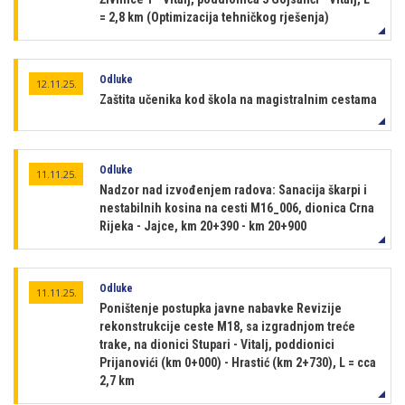
= 2,8 km (Optimizacija tehničkog rješenja)
Odluke
12.11.25.
Zaštita učenika kod škola na magistralnim cestama
Odluke
11.11.25.
Nadzor nad izvođenjem radova: Sanacija škarpi i
nestabilnih kosina na cesti M16_006, dionica Crna
Rijeka - Jajce, km 20+390 - km 20+900
Odluke
11.11.25.
Poništenje postupka javne nabavke Revizije
rekonstrukcije ceste M18, sa izgradnjom treće
trake, na dionici Stupari - Vitalj, poddionici
Prijanovići (km 0+000) - Hrastić (km 2+730), L = cca
2,7 km