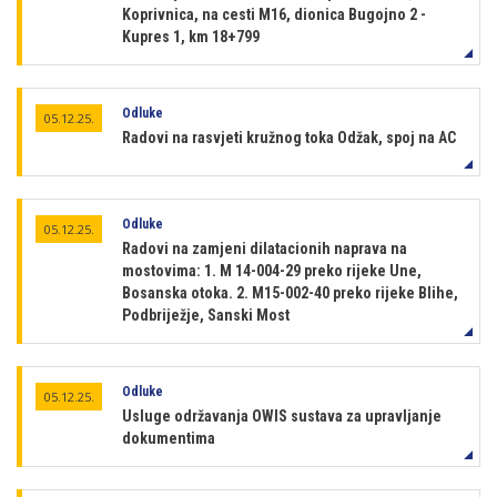
Koprivnica, na cesti M16, dionica Bugojno 2 -
Kupres 1, km 18+799
Odluke
05.12.25.
Radovi na rasvjeti kružnog toka Odžak, spoj na AC
Odluke
05.12.25.
Radovi na zamjeni dilatacionih naprava na
mostovima: 1. M 14-004-29 preko rijeke Une,
Bosanska otoka. 2. M15-002-40 preko rijeke Blihe,
Podbriježje, Sanski Most
Odluke
05.12.25.
Usluge održavanja OWIS sustava za upravljanje
dokumentima