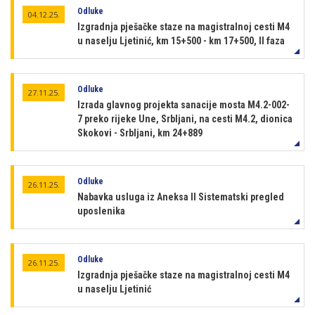
Odluke
04.12.25.
Izgradnja pješačke staze na magistralnoj cesti M4
u naselju Ljetinić, km 15+500 - km 17+500, II faza
Odluke
27.11.25.
Izrada glavnog projekta sanacije mosta M4.2-002-
7 preko rijeke Une, Srbljani, na cesti M4.2, dionica
Skokovi - Srbljani, km 24+889
Odluke
26.11.25.
Nabavka usluga iz Aneksa II Sistematski pregled
uposlenika
Odluke
26.11.25.
Izgradnja pješačke staze na magistralnoj cesti M4
u naselju Ljetinić