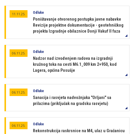
Odluke
11.11.25.
Poništavanje otvorenog postupka javne nabavke
Revizije projektne dokumentacije - geotehničkog
projekta Izgradnje obilaznice Donji Vakuf II faza
Odluke
06.11.25.
Nadzor nad izvođenjem radova na izgradnji
kružnog toka na cesti M6.1_009 km 2+950, kod
Lagera, općina Posušje
Odluke
06.11.25.
Sanacija i rasvjeta nadvožnjaka "Orljani" sa
prilazima (priključak na gradsku rasvjetu)
Odluke
06.11.25.
Rekonstrukcija raskrsnice na M4, ulaz u Gračanicu