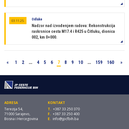
Odluke
03.11.25.
Nadzor nad izvođenjem radova: Rekonstrukcija
raskrsnice cesta M17.4 i R425 u Čitluku, dionica
002, km 0+000.
«
1
2
...
4
5
6
7
8
9
10
...
159
160
»
ADRESA
KONTAKT
Terezija 54,
T.
+387 33 250 370
71000 Sarajevo,
F.
+387 33 250 400
Bosna i Hercegovina
E.
info@jpcfbih.ba