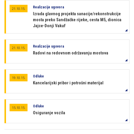
Realizacije ugovora
21.10.15.
Izrada glavnog projekta sanacije/rekonstrukcije
mosta preko Sandžačke rijeke, cesta M5, dionica
Jajce-Donji Vakuf
Realizacije ugovora
21.10.15.
Radovi na redovnom održavanju mostova
Odluke
19.10.15.
Kancelarijski pribor i potrošni materijal
Odluke
15.10.15.
Osiguranje vozila