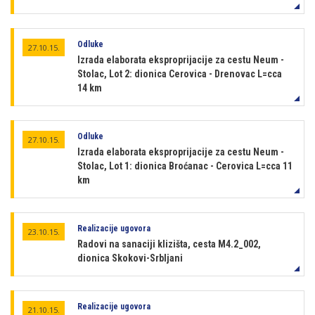
Odluke
27.10.15.
Izrada elaborata eksproprijacije za cestu Neum -
Stolac, Lot 2: dionica Cerovica - Drenovac L=cca
14 km
Odluke
27.10.15.
Izrada elaborata eksproprijacije za cestu Neum -
Stolac, Lot 1: dionica Broćanac - Cerovica L=cca 11
km
Realizacije ugovora
23.10.15.
Radovi na sanaciji klizišta, cesta M4.2_002,
dionica Skokovi-Srbljani
Realizacije ugovora
21.10.15.