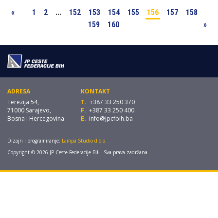
«
1
2
...
152
153
154
155
156
157
158
159
160
»
ADRESA
KONTAKT
Terezija 54,
T.
+387 33 250 370
71000 Sarajevo,
F.
+387 33 250 400
Bosna i Hercegovina
E.
info@jpcfbih.ba
Dizajn i programiranje:
Lampa Studio d.o.o.
Copyright © 2026 JP Ceste Federacije BiH. Sva prava zadržana.