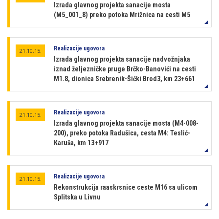
Izrada glavnog projekta sanacije mosta
(M5_001_8) preko potoka Mrižnica na cesti M5
Realizacije ugovora
21.10.15.
Izrada glavnog projekta sanacije nadvožnjaka
iznad željezničke pruge Brčko-Banovići na cesti
M1.8, dionica Srebrenik-Šićki Brod3, km 23+661
Realizacije ugovora
21.10.15.
Izrada glavnog projekta sanacije mosta (M4-008-
200), preko potoka Radušica, cesta M4: Teslić-
Karuša, km 13+917
Realizacije ugovora
21.10.15.
Rekonstrukcija raaskrsnice ceste M16 sa ulicom
Splitska u Livnu