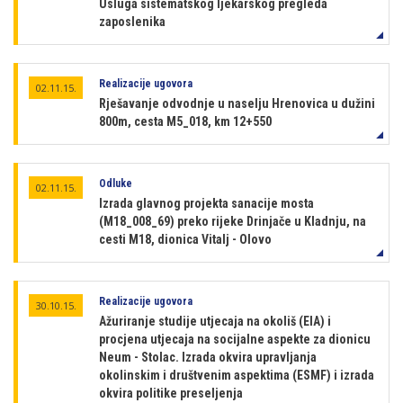
Usluga sistematskog ljekarskog pregleda
zaposlenika
Realizacije ugovora
02.11.15.
Rješavanje odvodnje u naselju Hrenovica u dužini
800m, cesta M5_018, km 12+550
Odluke
02.11.15.
Izrada glavnog projekta sanacije mosta
(M18_008_69) preko rijeke Drinjače u Kladnju, na
cesti M18, dionica Vitalj - Olovo
Realizacije ugovora
30.10.15.
Ažuriranje studije utjecaja na okoliš (EIA) i
procjena utjecaja na socijalne aspekte za dionicu
Neum - Stolac. Izrada okvira upravljanja
okolinskim i društvenim aspektima (ESMF) i izrada
okvira politike preseljenja