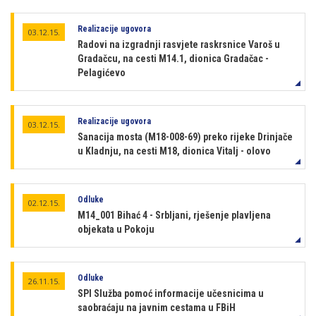
Realizacije ugovora
03.12.15.
Radovi na izgradnji rasvjete raskrsnice Varoš u
Gradačcu, na cesti M14.1, dionica Gradačac -
Pelagićevo
Realizacije ugovora
03.12.15.
Sanacija mosta (M18-008-69) preko rijeke Drinjače
u Kladnju, na cesti M18, dionica Vitalj - olovo
Odluke
02.12.15.
M14_001 Bihać 4 - Srbljani, rješenje plavljena
objekata u Pokoju
Odluke
26.11.15.
SPI Služba pomoć informacije učesnicima u
saobraćaju na javnim cestama u FBiH