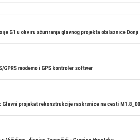
sije G1 u okviru ažuriranja glavnog projekta obilaznice Donji
PS/GPRS modemo i GPS kontroler softwer
: Glavni projekat rekonstrukcije raskrsnice na cesti M1.8_00
 u Višićima, dionica Tasovčići - Granica Hrvatske