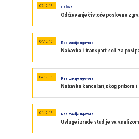
07.12.15.
Odluke
Održavanje čistoće poslovne zgr
04.12.15.
Realizacije ugovora
Nabavka i transport soli za posip
04.12.15.
Realizacije ugovora
Nabavka kancelarijskog pribora i 
04.12.15.
Realizacije ugovora
Usluge izrade studije sa analizom 