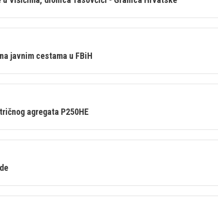
 na javnim cestama u FBiH
ktričnog agregata P250HE
ade