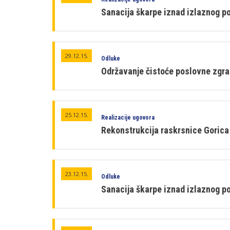
Sanacija škarpe iznad izlaznog po
29.12.15.
Odluke
Održavanje čistoće poslovne zgr
25.12.15.
Realizacije ugovora
Rekonstrukcija raskrsnice Gorica 
23.12.15.
Odluke
Sanacija škarpe iznad izlaznog po