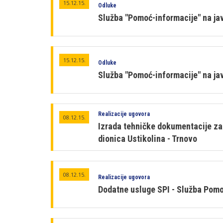
15.12.15.
Odluke
Služba "Pomoć-informacije" na ja
15.12.15.
Odluke
Služba "Pomoć-informacije" na ja
Realizacije ugovora
08.12.15.
Izrada tehničke dokumentacije za 
dionica Ustikolina - Trnovo
08.12.15.
Realizacije ugovora
Dodatne usluge SPI - Služba Pomo