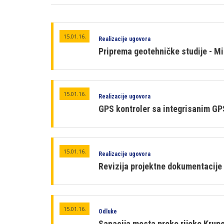
15.01.16.
Realizacije ugovora
Priprema geotehničke studije - Mi
15.01.16.
Realizacije ugovora
GPS kontroler sa integrisanim G
15.01.16.
Realizacije ugovora
Revizija projektne dokumentacije 
15.01.16.
Odluke
Sanacija mosta preko rijeke Krupe