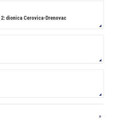
T 2: dionica Cerovica-Drenovac
»