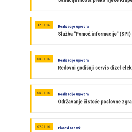
12.01.16.
Realizacije ugovora
Služba "Pomoć.informacije" (SPI)
08.01.16.
Realizacije ugovora
Redovni godišnji servis dizel ele
08.01.16.
Realizacije ugovora
Održavanje čistoće poslovne zgr
07.01.16.
Planovi nabavki