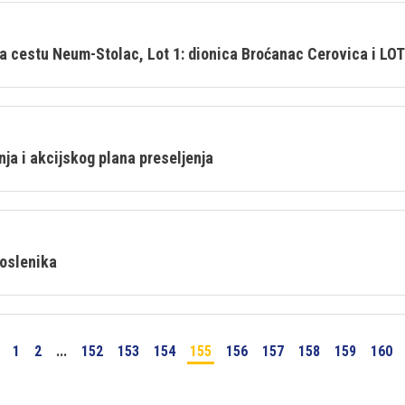
za cestu Neum-Stolac, Lot 1: dionica Broćanac Cerovica i LO
nja i akcijskog plana preseljenja
poslenika
1
2
...
152
153
154
155
156
157
158
159
160