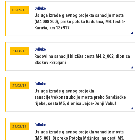
Odluke
02/09/15
Usluga izrade glavnog projekta sanacije mosta
(M4 008 200), preko potoka Radušica, M4:Teslić-
Karuša, km 13+917
Odluke
31/08/15
Radovi na sanaciji klizišta cesta M4.2_002, dionica
Skokovi-Srbljani
Odluke
27/08/15
Usluga izrade glavnog projekta
sanacije/rekonstrukcije mosta preko Sandžačke
rijeke, cesta M5, dionica Jajce-Donji Vakuf
Odluke
26/08/15
Usluga izrade glavnog projekta sanacije mosta
(M5_001_8) preko Potoka Mrižnica, na cesti M5,