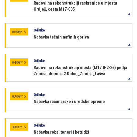
Radovi na rekonstrukciji raskrsnice u mjestu
Ortiješ, cesta M17-005
Odluke
06/08/15
Nabavka tečnih naftnih goriva
Odluke
04/08/15
Radovi na rekonstrukciji mosta (M17.0-2-26) petlja
Zenica, dionica 2:Doboj_Zenica_Lašva
Odluke
03/08/15
Nabavka računarske i uredske opreme
Odluke
30/07/15
Nabavka roba: toneri i ketridži