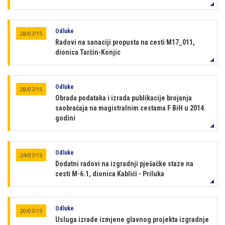
Odluke
28/07/15
Radovi na sanaciji propusta na cesti M17_011,
dionica Tarčin-Konjic
Odluke
28/07/15
Obrada podataka i izrada publikacije brojanja
saobraćaja na magistralnim cestama F BiH u 2014.
godini
Odluke
24/07/15
Dodatni radovi na izgradnji pješačke staze na
cesti M-6.1, dionica Kablići - Priluka
Odluke
20/07/15
Usluga izrade izmjene glavnog projekta izgradnje