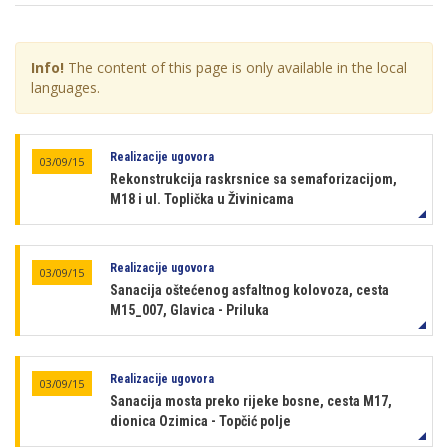
Info!
The content of this page is only available in the local
languages.
Realizacije ugovora
03/09/15
Rekonstrukcija raskrsnice sa semaforizacijom,
M18 i ul. Toplička u Živinicama
Realizacije ugovora
03/09/15
Sanacija oštećenog asfaltnog kolovoza, cesta
M15_007, Glavica - Priluka
Realizacije ugovora
03/09/15
Sanacija mosta preko rijeke bosne, cesta M17,
dionica Ozimica - Topčić polje