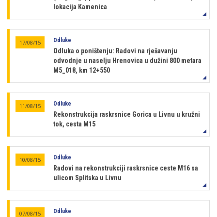
lokacija Kamenica
Odluke
17/08/15
Odluka o poništenju: Radovi na rješavanju
odvodnje u naselju Hrenovica u dužini 800 metara
M5_018, km 12+550
Odluke
11/08/15
Rekonstrukcija raskrsnice Gorica u Livnu u kružni
tok, cesta M15
Odluke
10/08/15
Radovi na rekonstrukciji raskrsnice ceste M16 sa
ulicom Splitska u Livnu
Odluke
07/08/15