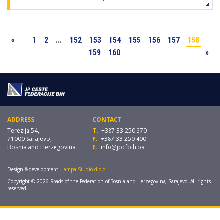
«
1
2
...
152
153
154
155
156
157
158
159
160
»
ADDRESS
CONTACT
Terezija 54,
T.
+387 33 250 370
71000 Sarajevo,
F.
+387 33 250 400
Bosnia and Herzegovina
E.
info@jpcfbih.ba
Design & development:
Lampa Studio d.o.o.
Copyright © 2026 Roads of the Federation of Bosnia and Herzegovina, Sarajevo. All rights
reserved.