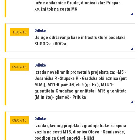
južne obilaznice Grude, dionica izlaz Prispa -
kružni tok na cestu M6
Odluke
15/07/15
Usluge održavanja baze infrastrukture podataka
SUGOC-a i ROC-a
Odluke
09/07/15
Izrada noveliranih prometnih projekata za: -M5 -
Jošanička P. -Stupska P. - Gradska obilaznica (put
M.M.), M11-Ripač-Užljebić (gr. Hr.), M14.1-
gr.entiteta-Gradačac-gr.entiteta i M15-gr.entiteta
(Mlinište)- glamoč - Priluka
Odluke
08/07/15
Izrada glavnog projekta izgradnje trake za spora
vozila na cesti M18, dionica Olovo - Semizovac,
poddionica Čevljanovići - Nišići