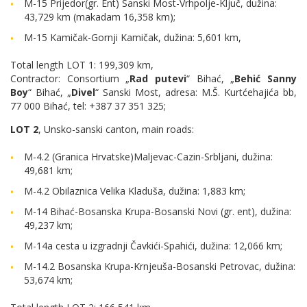
M-15 Prijedor(gr. Ent) Sanski Most-Vrhpolje-Ključ, dužina:
43,729 km (makadam 16,358 km);
M-15 Kamičak-Gornji Kamičak, dužina: 5,601 km,
Total length LOT 1: 199,309 km,
Contractor: Consortium „
Rad putevi
“ Bihać, „
Behić Sanny
Boy
“ Bihać, „
Divel
“ Sanski Most, adresa: M.Š. Kurtćehajića bb,
77 000 Bihać, tel: +387 37 351 325;
LOT 2
, Unsko-sanski canton, main roads:
M-4.2 (Granica Hrvatske)Maljevac-Cazin-Srbljani, dužina:
49,681 km;
M-4.2 Obilaznica Velika Kladuša, dužina: 1,883 km;
M-14 Bihać-Bosanska Krupa-Bosanski Novi (gr. ent), dužina:
49,237 km;
M-14a cesta u izgradnji Čavkići-Spahići, dužina: 12,066 km;
M-14.2 Bosanska Krupa-Krnjeuša-Bosanski Petrovac, dužina:
53,674 km;