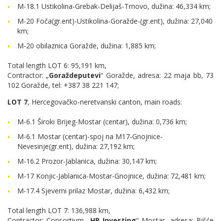
M-18.1 Ustikolina-Grebak-Delijaš-Trnovo, dužina: 46,334 km;
M-20 Foča(gr.ent)-Ustikolina-Goražde-(gr.ent), dužina: 27,040
km;
M-20 obilaznica Goražde, dužina: 1,885 km;
Total length LOT 6: 95,191 km,
Contractor: „
Goraždeputevi
“ Goražde, adresa: 22 maja bb, 73
102 Goražde, tel: +387 38 221 147;
LOT 7
, Hercegovačko-neretvanski canton, main roads:
M-6.1 Široki Brijeg-Mostar (centar), dužina: 0,736 km;
M-6.1 Mostar (centar)-spoj na M17-Gnojnice-
Nevesinje(gr.ent), dužina: 27,192 km;
M-16.2 Prozor-Jablanica, dužina: 30,147 km;
M-17 Konjic-Jablanica-Mostar-Gnojnice, dužina: 72,481 km;
M-17.4 Sjeverni prilaz Mostar, dužina: 6,432 km;
Total length LOT 7: 136,988 km,
Contractor: Consortium „
HP Investing
“ Mostar, adresa: Bišće