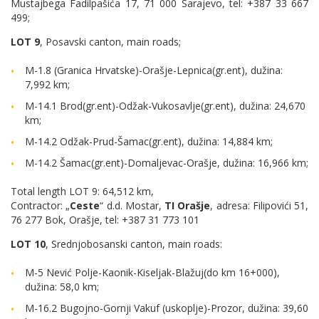
Mustajbega Fadilpašića 17, 71 000 Sarajevo, tel: +387 33 667
499;
LOT 9
, Posavski canton, main roads;
M-1.8 (Granica Hrvatske)-Orašje-Lepnica(gr.ent), dužina:
7,992 km;
M-14.1 Brod(gr.ent)-Odžak-Vukosavlje(gr.ent), dužina: 24,670
km;
M-14.2 Odžak-Prud-Šamac(gr.ent), dužina: 14,884 km;
M-14.2 Šamac(gr.ent)-Domaljevac-Orašje, dužina: 16,966 km;
Total length LOT 9: 64,512 km,
Contractor: „
Ceste
“ d.d. Mostar,
TI Orašje
, adresa: Filipovići 51,
76 277 Bok, Orašje, tel: +387 31 773 101
LOT 10
, Srednjobosanski canton, main roads:
M-5 Nević Polje-Kaonik-Kiseljak-Blažuj(do km 16+000),
dužina: 58,0 km;
M-16.2 Bugojno-Gornji Vakuf (uskoplje)-Prozor, dužina: 39,60