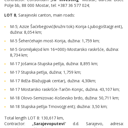
Polje bb, 88 000 Mostar, tel: +387 36 577 024;
LOT 8
, Sarajevski canton, main roads:
M-5; Azize Šaćirbegović(kružni tok)-Korija-Ljubogošta(gr.ent),
dužina: 8,054 km;
M-5 Šeherćehajin most-Korija, dužina: 1,759 km;
M-5 Gromiljak(od km 16+000)-Mostarsko raskršće, dužina:
8,734 km;
M-17 Jošanica-Stupska petlja, dužina: 8,895 km;
M-17 Stupska petlja, dužina; 1,759 km;
M-17 Ilidža-Blažuj(pak centar), dužina: 4,30km;
M-17 Mostarsko raskršće-Tarčin-Konjic, dužina. 43,107 km;
M-18 Olovo-Semizovac-Koševsko brdo, dužina: 50,711 km;
M-18 Stupska petlja-Trnovo(gr.ent); diužina: 3,50 km;
Total length LOT 8: 130,617 km,
Contractor: „
Sarajevoputevi
“ d.d. Sarajevo, adresa: