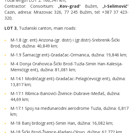
Total length LOT 2: 166,541 km,
Contractor: Consortium: „
Kov-grad
“ Bužim, „
I-Selimović
“
Cazin, adresa: Mrazovac 326, 77 245 Bužim, tel: +387 37 423-
320;
LOT 3
, Tuzlanski canton, main roads:
M-1.8 (gr. ent) Arizona-(gr. distr) i (gr.distr)-Srebrenik-Šićki
Brod, dužina: 40,849 km;
M-1.9 Šamac(gr.ent)-Gradačac-Ormanica, dužina: 19,846 km;
M-4 Donja Orahovica-Šićki Brod-Tuzla-Simin Han-Kalesija-
Memići(gr.ent), dužina: 81,081 km;
M-14.1 Modriča(gr.ent)-Gradačac-Pelagićevo(gr.ent), dužina:
13,817 km;
M-17.1 Ribnica-Banovići-Živinice-Dubrave-Međaš, dužina:
44,69 km;
M-17.1 Spoj na međunarodni aerodrome Tuzla, dužina: 0,817
km;
M-18 Banj brdo(gr.ent)-Simin Han, dužina: 16,082 km;
M-18 Šićki Brod-Živinice-Kladanj-Olovo, dužina: 62,772 km