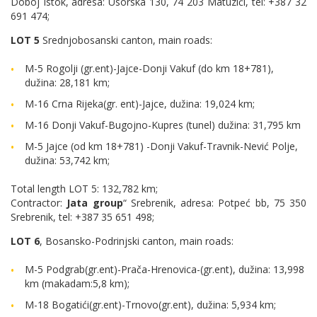
Doboj Istok, adresa: Usorska 130, 74 203 Matuzići, tel: +387 32
691 474;
LOT 5
Srednjobosanski canton, main roads:
M-5 Rogolji (gr.ent)-Jajce-Donji Vakuf (do km 18+781),
dužina: 28,181 km;
M-16 Crna Rijeka(gr. ent)-Jajce, dužina: 19,024 km;
M-16 Donji Vakuf-Bugojno-Kupres (tunel) dužina: 31,795 km
M-5 Jajce (od km 18+781) -Donji Vakuf-Travnik-Nević Polje,
dužina: 53,742 km;
Total length LOT 5: 132,782 km;
Contractor:
Jata group
“ Srebrenik, adresa: Potpeć bb, 75 350
Srebrenik, tel: +387 35 651 498;
LOT 6
, Bosansko-Podrinjski canton, main roads:
M-5 Podgrab(gr.ent)-Prača-Hrenovica-(gr.ent), dužina: 13,998
km (makadam:5,8 km);
M-18 Bogatići(gr.ent)-Trnovo(gr.ent), dužina: 5,934 km;