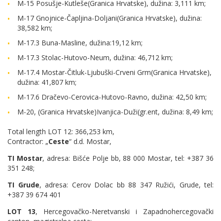
M-15 Posušje-Kutleše(Granica Hrvatske), dužina: 3,111 km;
M-17 Gnojnice-Čapljina-Doljani(Granica Hrvatske), dužina:
38,582 km;
M-17.3 Buna-Masline, dužina:19,12 km;
M-17.3 Stolac-Hutovo-Neum, dužina: 46,712 km;
M-17.4 Mostar-Čitluk-Ljubuški-Crveni Grm(Granica Hrvatske),
dužina: 41,807 km;
M-17.6 Dračevo-Cerovica-Hutovo-Ravno, dužina: 42,50 km;
M-20, (Granica Hrvatske)Ivanjica-Duži(gr.ent, dužina: 8,49 km;
Total length LOT 12: 366,253 km,
Contractor: „
Ceste
“ d.d. Mostar,
TI Mostar
, adresa: Bišće Polje bb, 88 000 Mostar, tel: +387 36
351 248;
TI Grude
, adresa: Cerov Dolac bb 88 347 Ružići, Grude, tel:
+387 39 674 401
LOT 13
, Hercegovačko-Neretvanski i Zapadnohercegovački