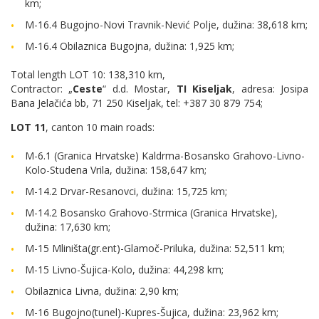
km;
M-16.4 Bugojno-Novi Travnik-Nević Polje, dužina: 38,618 km;
M-16.4 Obilaznica Bugojna, dužina: 1,925 km;
Total length LOT 10: 138,310 km,
Contractor: „
Ceste
“ d.d. Mostar,
TI Kiseljak
, adresa: Josipa
Bana Jelačića bb, 71 250 Kiseljak, tel: +387 30 879 754;
LOT 11
, canton 10 main roads:
M-6.1 (Granica Hrvatske) Kaldrma-Bosansko Grahovo-Livno-
Kolo-Studena Vrila, dužina: 158,647 km;
M-14.2 Drvar-Resanovci, dužina: 15,725 km;
M-14.2 Bosansko Grahovo-Strmica (Granica Hrvatske),
dužina: 17,630 km;
M-15 Mliništa(gr.ent)-Glamoč-Priluka, dužina: 52,511 km;
M-15 Livno-Šujica-Kolo, dužina: 44,298 km;
Obilaznica Livna, dužina: 2,90 km;
M-16 Bugojno(tunel)-Kupres-Šujica, dužina: 23,962 km;