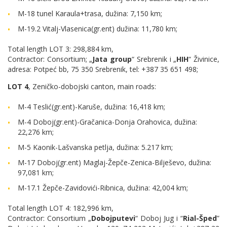
M-18 tunel Karaula+trasa, dužina: 7,150 km;
M-19.2 Vitalj-Vlasenica(gr.ent) dužina: 11,780 km;
Total length LOT 3: 298,884 km,
Contractor: Consortium; „
Jata group
“ Srebrenik i „
HIH
“ Živinice,
adresa: Potpeć bb, 75 350 Srebrenik, tel: +387 35 651 498;
LOT 4
, Zeničko-dobojski canton, main roads:
M-4 Teslić(gr.ent)-Karuše, dužina: 16,418 km;
M-4 Doboj(gr.ent)-Gračanica-Donja Orahovica, dužina:
22,276 km;
M-5 Kaonik-Lašvanska petlja, dužina: 5.217 km;
M-17 Doboj(gr.ent) Maglaj-Žepče-Zenica-Bilješevo, dužina:
97,081 km;
M-17.1 Žepče-Zavidovići-Ribnica, dužina: 42,004 km;
Total length LOT 4: 182,996 km,
Contractor: Consortium „
Dobojputevi
“ Doboj Jug i “
Rial-Šped
”