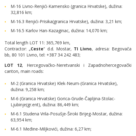
M-16 Livno-Renjići-Kamensko (granica Hrvatske), dužina:
32,816 km;
M-16.3 Renjići-Prisika(granica Hrvatske), dužina: 3,21 km;
M-16.5 Karlov Han-Kazaginac, dužina: 14,070 km;
Total length LOT 11: 365,769 km,
Contractor: „
Ceste
“ d.d. Mostar,
TI Livno
, adresa: Begovača
bb, 80 101 Livno, tel: +387 34 242 483;
LOT 12
, Hercegovačko-Neretvanski i Zapadnohercegovački
canton, main roads:
M-2 (Granica Hrvatske) Klek-Neum-(Granica Hrvatske),
dužina: 9,258 km;
M-6 (Granica Hrvatske) Gorica-Grude-Čapljina-Stolac-
Ljubinje(gr.ent), dužina: 86,449 km;
M-6.1 Studena Vrila-Posušje-Široki Brijeg-Mostar, dužina:
63,954 km;
M-6.1 Međine-Miljkovići, dužina: 6,27 km;