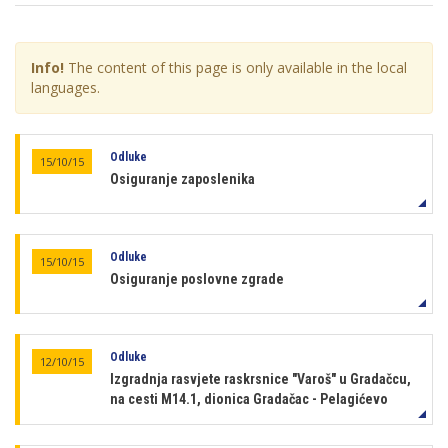
Info!
The content of this page is only available in the local
languages.
Odluke
15/10/15
Osiguranje zaposlenika
Odluke
15/10/15
Osiguranje poslovne zgrade
Odluke
12/10/15
Izgradnja rasvjete raskrsnice "Varoš" u Gradačcu,
na cesti M14.1, dionica Gradačac - Pelagićevo