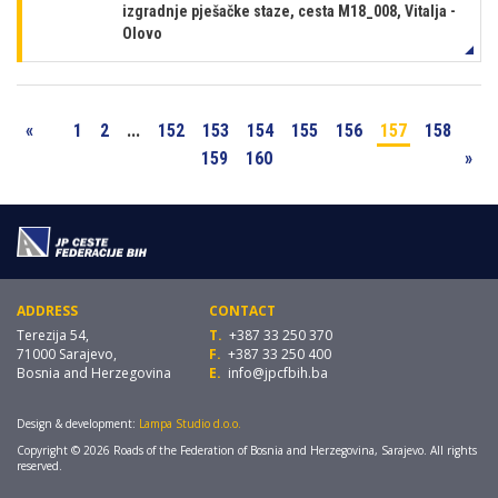
izgradnje pješačke staze, cesta M18_008, Vitalja -
Olovo
«
1
2
...
152
153
154
155
156
157
158
159
160
»
ADDRESS
CONTACT
Terezija 54,
T.
+387 33 250 370
71000 Sarajevo,
F.
+387 33 250 400
Bosnia and Herzegovina
E.
info@jpcfbih.ba
Design & development:
Lampa Studio d.o.o.
Copyright © 2026 Roads of the Federation of Bosnia and Herzegovina, Sarajevo. All rights
reserved.