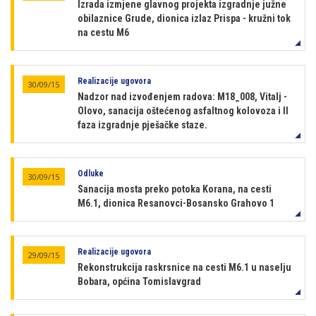
Izrada izmjene glavnog projekta izgradnje južne
obilaznice Grude, dionica izlaz Prispa - kružni tok
na cestu M6
Realizacije ugovora
30/09/15
Nadzor nad izvođenjem radova: M18_008, Vitalj -
Olovo, sanacija oštećenog asfaltnog kolovoza i II
faza izgradnje pješačke staze.
Odluke
30/09/15
Sanacija mosta preko potoka Korana, na cesti
M6.1, dionica Resanovci-Bosansko Grahovo 1
Realizacije ugovora
29/09/15
Rekonstrukcija raskrsnice na cesti M6.1 u naselju
Bobara, općina Tomislavgrad