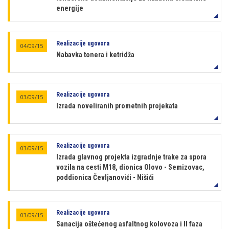
energije
Realizacije ugovora
04/09/15
Nabavka tonera i ketridža
Realizacije ugovora
03/09/15
Izrada noveliranih prometnih projekata
Realizacije ugovora
03/09/15
Izrada glavnog projekta izgradnje trake za spora
vozila na cesti M18, dionica Olovo - Semizovac,
poddionica Čevljanovići - Nišići
Realizacije ugovora
03/09/15
Sanacija oštećenog asfaltnog kolovoza i II faza