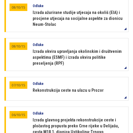
Odluke
08/10/15
Izrada ažurirane studije utjecaja na okoliš (EIA) i
procjene utjecaja na socijalne aspekte za dionicu
Neum-Stolac
Odluke
08/10/15
Izrada okvira upravljanja okolinskim i društvenim
aspektima (ESMF) i izrada okvira politike
preseljenja (RPF)
Odluke
07/10/15
Rekonstrukcija ceste na ulazu u Prozor
Odluke
06/10/15
Izrada glavnog projekta rekonstrukcije ceste i
pločastog propusta preko Crne rijeke u Delijašu,
cesta M18.1, dionica Ustikolina-Trnovo