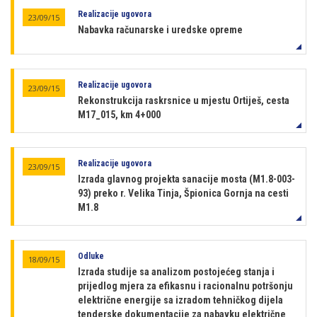
Realizacije ugovora
23/09/15
Nabavka računarske i uredske opreme
Realizacije ugovora
23/09/15
Rekonstrukcija raskrsnice u mjestu Ortiješ, cesta
M17_015, km 4+000
Realizacije ugovora
23/09/15
Izrada glavnog projekta sanacije mosta (M1.8-003-
93) preko r. Velika Tinja, Špionica Gornja na cesti
M1.8
Odluke
18/09/15
Izrada studije sa analizom postojećeg stanja i
prijedlog mjera za efikasnu i racionalnu potršonju
električne energije sa izradom tehničkog dijela
tenderske dokumentacije za nabavku električne