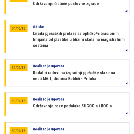
Održavanje čistoće poslovne zgrade
Odluke
01/10/15
Izrada pješačkih prelaza sa optičko/vibracionim
linijama od plastike u blizini škola na magistralnim
cestama
Realizacije ugovora
30/09/15
Dodatni radovi na izgradnji pješačke staze na
cesti M6.1, dionica Kablići - Priluka
Realizacije ugovora
30/09/15
Održavanje baze podataka SUGOC-a i ROC-a
Realizacije ugovora
30/09/15