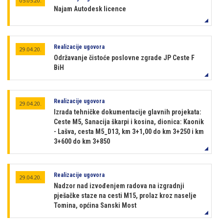
05.05.20.
Najam Autodesk licence
Realizacije ugovora
29.04.20.
Održavanje čistoće poslovne zgrade JP Ceste F
BiH
Realizacije ugovora
29.04.20.
Izrada tehničke dokumentacije glavnih projekata:
Ceste M5, Sanacija škarpi i kosina, dionica: Kaonik
- Lašva, cesta M5_D13, km 3+1,00 do km 3+250 i km
3+600 do km 3+850
Realizacije ugovora
29.04.20.
Nadzor nad izvođenjem radova na izgradnji
pješačke staze na cesti M15, prolaz kroz naselje
Tomina, općina Sanski Most