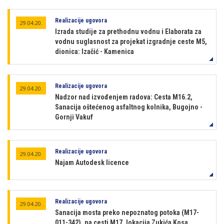
Realizacije ugovora
29.04.20.
Izrada studije za prethodnu vodnu i Elaborata za
vodnu suglasnost za projekat izgradnje ceste M5,
dionica: Izačić - Kamenica
Realizacije ugovora
29.04.20.
Nadzor nad izvođenjem radova: Cesta M16.2,
Sanacija oštećenog asfaltnog kolnika, Bugojno -
Gornji Vakuf
Realizacije ugovora
29.04.20.
Najam Autodesk licence
Realizacije ugovora
29.04.20.
Sanacija mosta preko nepoznatog potoka (M17-
011-342), na cesti M17, lokacija Zukića Kosa,