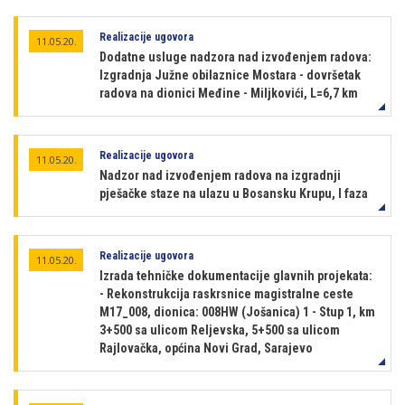
Realizacije ugovora
11.05.20.
Dodatne usluge nadzora nad izvođenjem radova:
Izgradnja Južne obilaznice Mostara - dovršetak
radova na dionici Međine - Miljkovići, L=6,7 km
Realizacije ugovora
11.05.20.
Nadzor nad izvođenjem radova na izgradnji
pješačke staze na ulazu u Bosansku Krupu, I faza
Realizacije ugovora
11.05.20.
Izrada tehničke dokumentacije glavnih projekata:
- Rekonstrukcija raskrsnice magistralne ceste
M17_008, dionica: 008HW (Jošanica) 1 - Stup 1, km
3+500 sa ulicom Reljevska, 5+500 sa ulicom
Rajlovačka, općina Novi Grad, Sarajevo