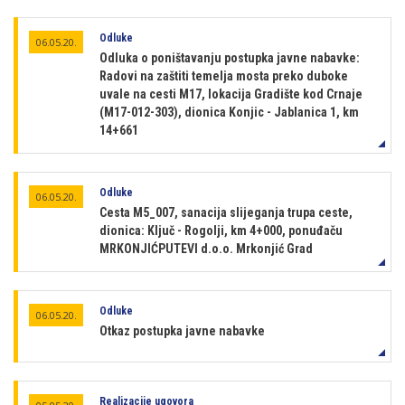
Odluke
06.05.20.
Odluka o poništavanju postupka javne nabavke:
Radovi na zaštiti temelja mosta preko duboke
uvale na cesti M17, lokacija Gradište kod Crnaje
(M17-012-303), dionica Konjic - Jablanica 1, km
14+661
Odluke
06.05.20.
Cesta M5_007, sanacija slijeganja trupa ceste,
dionica: Ključ - Rogolji, km 4+000, ponuđaču
MRKONJIĆPUTEVI d.o.o. Mrkonjić Grad
Odluke
06.05.20.
Otkaz postupka javne nabavke
Realizacije ugovora