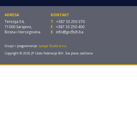
ADRESA
KONTAKT
Terezija 54,
T.
+387 33 250 370
71000 Sarajevo,
F.
+387 33 250 400
Bosna i Hercegovina
E.
info@jpcfbih.ba
Dizajn i programiranje:
Lampa Studio d.o.o.
Copyright © 2026 JP Ceste Federacije BiH. Sva prava zadržana.