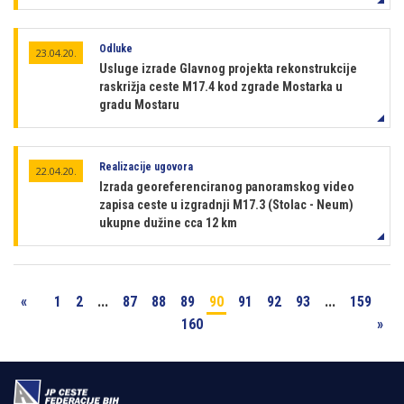
Odluke
23.04.20.
Usluge izrade Glavnog projekta rekonstrukcije
raskrižja ceste M17.4 kod zgrade Mostarka u
gradu Mostaru
Realizacije ugovora
22.04.20.
Izrada georeferenciranog panoramskog video
zapisa ceste u izgradnji M17.3 (Stolac - Neum)
ukupne dužine cca 12 km
«
1
2
...
87
88
89
90
91
92
93
...
159
160
»