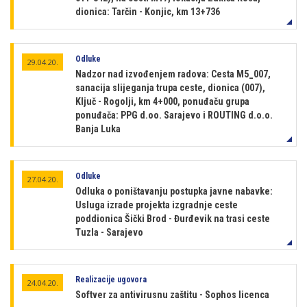
dionica: Tarčin - Konjic, km 13+736
Odluke
29.04.20.
Nadzor nad izvođenjem radova: Cesta M5_007,
sanacija slijeganja trupa ceste, dionica (007),
Ključ - Rogolji, km 4+000, ponuđaču grupa
ponuđača: PPG d.oo. Sarajevo i ROUTING d.o.o.
Banja Luka
Odluke
27.04.20.
Odluka o poništavanju postupka javne nabavke:
Usluga izrade projekta izgradnje ceste
poddionica Šički Brod - Đurđevik na trasi ceste
Tuzla - Sarajevo
Realizacije ugovora
24.04.20.
Softver za antivirusnu zaštitu - Sophos licenca