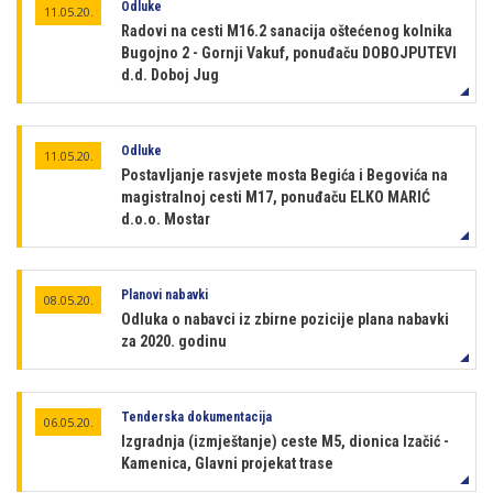
Odluke
11.05.20.
Radovi na cesti M16.2 sanacija oštećenog kolnika
Bugojno 2 - Gornji Vakuf, ponuđaču DOBOJPUTEVI
d.d. Doboj Jug
Odluke
11.05.20.
Postavljanje rasvjete mosta Begića i Begovića na
magistralnoj cesti M17, ponuđaču ELKO MARIĆ
d.o.o. Mostar
Planovi nabavki
08.05.20.
Odluka o nabavci iz zbirne pozicije plana nabavki
za 2020. godinu
Tenderska dokumentacija
06.05.20.
Izgradnja (izmještanje) ceste M5, dionica Izačić -
Kamenica, Glavni projekat trase