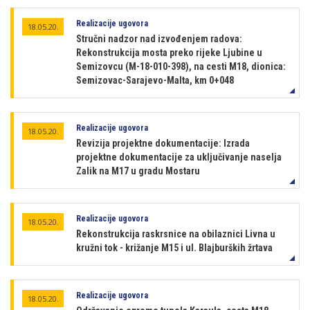
Realizacije ugovora
18.05.20.
Stručni nadzor nad izvođenjem radova:
Rekonstrukcija mosta preko rijeke Ljubine u
Semizovcu (M-18-010-398), na cesti M18, dionica:
Semizovac-Sarajevo-Malta, km 0+048
Realizacije ugovora
18.05.20.
Revizija projektne dokumentacije: Izrada
projektne dokumentacije za uključivanje naselja
Zalik na M17 u gradu Mostaru
Realizacije ugovora
18.05.20.
Rekonstrukcija raskrsnice na obilaznici Livna u
kružni tok - križanje M15 i ul. Blajburških žrtava
Realizacije ugovora
18.05.20.