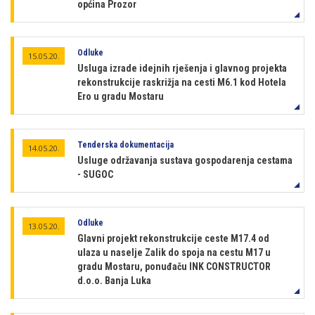
općina Prozor
Odluke
15.05.20.
Usluga izrade idejnih rješenja i glavnog projekta
rekonstrukcije raskrižja na cesti M6.1 kod Hotela
Ero u gradu Mostaru
Tenderska dokumentacija
14.05.20.
Usluge održavanja sustava gospodarenja cestama
- SUGOC
Odluke
13.05.20.
Glavni projekt rekonstrukcije ceste M17.4 od
ulaza u naselje Zalik do spoja na cestu M17 u
gradu Mostaru, ponuđaču INK CONSTRUCTOR
d.o.o. Banja Luka