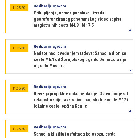
Realizacije ugovora
11.05.20.
Prikupljanje, obrada podataka i izrada
georeferenciranog panoramskog video zapisa
magistralnih cesta M4.3 i M 17.5
Realizacije ugovora
11.05.20.
Nadzor nad izvođenjem radova: Sanacija dionice
ceste M6.1 od Španjolskog trga do Doma zdravlja
u gradu Mostaru
Realizacije ugovora
11.05.20.
Revizija projektne dokumentacije: Glavni projekat
rekonstrukcije raskrsnice magistralne ceste M17 i
lokalne ceste, općina Konjic
Realizacije ugovora
11.05.20.
Sanacija klizišta i asfaltnog kolovoza, cesta