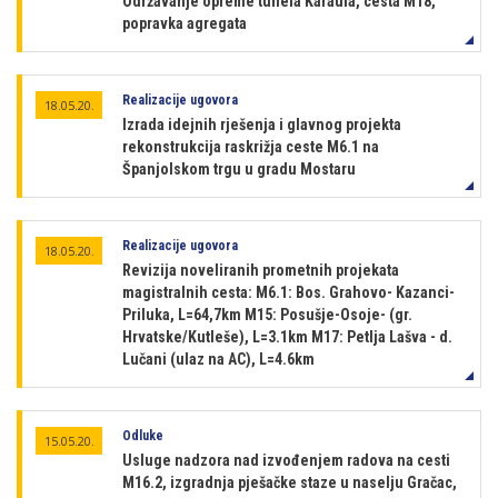
Održavanje opreme tunela Karaula, cesta M18,
popravka agregata
Realizacije ugovora
18.05.20.
Izrada idejnih rješenja i glavnog projekta
rekonstrukcija raskrižja ceste M6.1 na
Španjolskom trgu u gradu Mostaru
Realizacije ugovora
18.05.20.
Revizija noveliranih prometnih projekata
magistralnih cesta: M6.1: Bos. Grahovo- Kazanci-
Priluka, L=64,7km M15: Posušje-Osoje- (gr.
Hrvatske/Kutleše), L=3.1km M17: Petlja Lašva - d.
Lučani (ulaz na AC), L=4.6km
Odluke
15.05.20.
Usluge nadzora nad izvođenjem radova na cesti
M16.2, izgradnja pješačke staze u naselju Gračac,