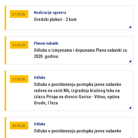
Realizacije ugovora
21.05.20.
Uredski plakari - 2 kom
Planovi nabavki
21.05.20.
Odluka o izmjenama i dopunama Plana nabavki za
2020. godinu
Odluke
21.05.20.
Odluka o poništavanju postupka javne nabavke
radova na cesti M6, izgradnja kružnog toka na
izlazu Prispa na dionici Gorica - Vitina, općina
Grude, I faza
Odluke
20.05.20.
Odluka o poništavanju postupka javne nabavke