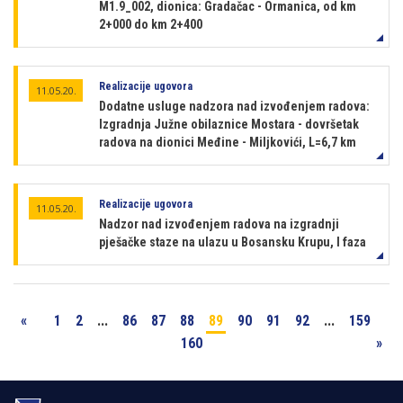
M1.9_002, dionica: Gradačac - Ormanica, od km
2+000 do km 2+400
Realizacije ugovora
11.05.20.
Dodatne usluge nadzora nad izvođenjem radova:
Izgradnja Južne obilaznice Mostara - dovršetak
radova na dionici Međine - Miljkovići, L=6,7 km
Realizacije ugovora
11.05.20.
Nadzor nad izvođenjem radova na izgradnji
pješačke staze na ulazu u Bosansku Krupu, I faza
«
1
2
...
86
87
88
89
90
91
92
...
159
160
»