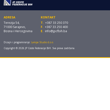
ADRESA
KONTAKT
Terezija 54,
T.
+387 33 250 370
71000 Sarajevo,
F.
+387 33 250 400
Bosna i Hercegovina
E.
info@jpcfbih.ba
Dizajn i programiranje:
Lampa Studio d.o.o.
Copyright © 2026 JP Ceste Federacije BiH. Sva prava zadržana.