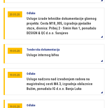
Odluke
20.05.20.
Usluge izrade tehničke dokumentacije glavnog
projekta: Cesta M18_005, izgradnja pješačke
staze, dionica: Priboj 2 - Simin Han 1, ponuđaču
DESIGN & QC d.o.o. Sarajevo
Tenderska dokumentacija
19.05.20.
Usluge internog bifea
Odluke
19.05.20.
Usluge nadzora nad izvođenjem radova na
magistralnoj cesti M4.3, izgradnja obilaznice
Bužim, ponuđaču IG d.o.o. Banja Luka
Odluke
19.05.20.