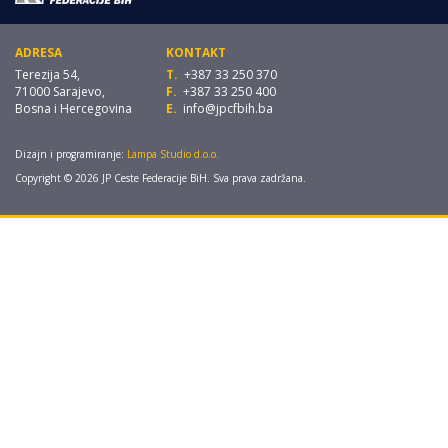
ADRESA
KONTAKT
Terezija 54,
T.
+387 33 250 370
71000 Sarajevo,
F.
+387 33 250 400
Bosna i Hercegovina
E.
info@jpcfbih.ba
Dizajn i programiranje:
Lampa Studio d.o.o.
Copyright © 2026 JP Ceste Federacije BiH. Sva prava zadržana.