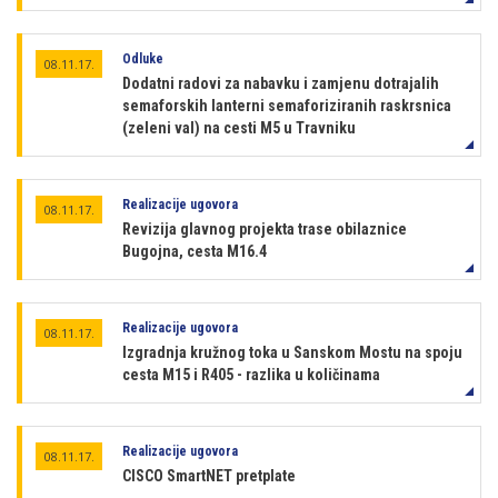
Odluke
08.11.17.
Dodatni radovi za nabavku i zamjenu dotrajalih
semaforskih lanterni semaforiziranih raskrsnica
(zeleni val) na cesti M5 u Travniku
Realizacije ugovora
08.11.17.
Revizija glavnog projekta trase obilaznice
Bugojna, cesta M16.4
Realizacije ugovora
08.11.17.
Izgradnja kružnog toka u Sanskom Mostu na spoju
cesta M15 i R405 - razlika u količinama
Realizacije ugovora
08.11.17.
CISCO SmartNET pretplate