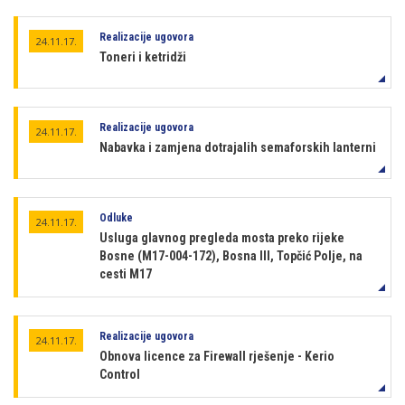
Realizacije ugovora
24.11.17.
Toneri i ketridži
Realizacije ugovora
24.11.17.
Nabavka i zamjena dotrajalih semaforskih lanterni
Odluke
24.11.17.
Usluga glavnog pregleda mosta preko rijeke
Bosne (M17-004-172), Bosna III, Topčić Polje, na
cesti M17
Realizacije ugovora
24.11.17.
Obnova licence za Firewall rješenje - Kerio
Control