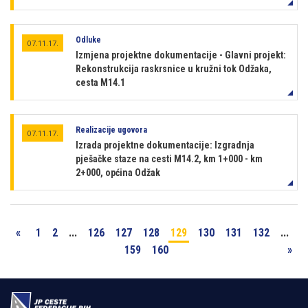
Odluke
07.11.17.
Izmjena projektne dokumentacije - Glavni projekt:
Rekonstrukcija raskrsnice u kružni tok Odžaka,
cesta M14.1
Realizacije ugovora
07.11.17.
Izrada projektne dokumentacije: Izgradnja
pješačke staze na cesti M14.2, km 1+000 - km
2+000, općina Odžak
«
1
2
...
126
127
128
129
130
131
132
...
159
160
»