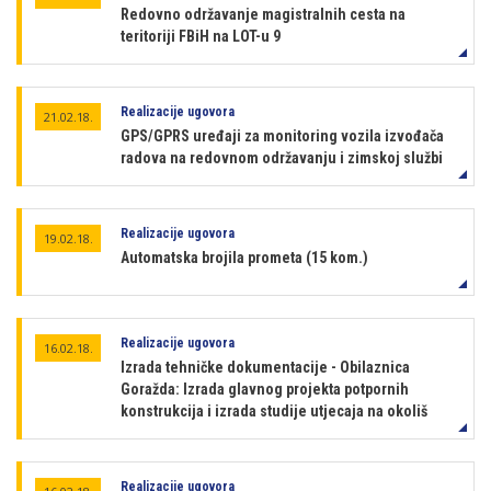
Redovno održavanje magistralnih cesta na
teritoriji FBiH na LOT-u 9
Realizacije ugovora
21.02.18.
GPS/GPRS uređaji za monitoring vozila izvođača
radova na redovnom održavanju i zimskoj službi
Realizacije ugovora
19.02.18.
Automatska brojila prometa (15 kom.)
Realizacije ugovora
16.02.18.
Izrada tehničke dokumentacije - Obilaznica
Goražda: Izrada glavnog projekta potpornih
konstrukcija i izrada studije utjecaja na okoliš
Realizacije ugovora