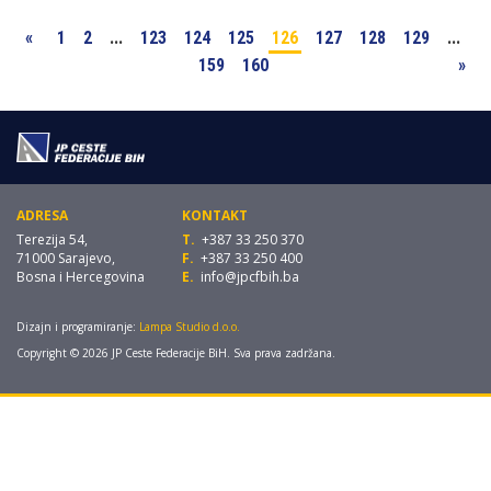
«
1
2
...
123
124
125
126
127
128
129
...
159
160
»
ADRESA
KONTAKT
Terezija 54,
T.
+387 33 250 370
71000 Sarajevo,
F.
+387 33 250 400
Bosna i Hercegovina
E.
info@jpcfbih.ba
Dizajn i programiranje:
Lampa Studio d.o.o.
Copyright © 2026 JP Ceste Federacije BiH. Sva prava zadržana.