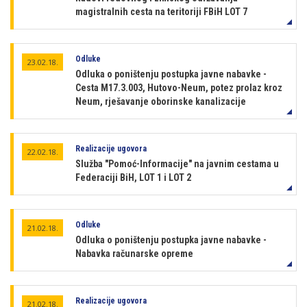
magistralnih cesta na teritoriji FBiH LOT 7
Odluke
23.02.18.
Odluka o poništenju postupka javne nabavke -
Cesta M17.3.003, Hutovo-Neum, potez prolaz kroz
Neum, rješavanje oborinske kanalizacije
Realizacije ugovora
22.02.18.
Služba "Pomoć-Informacije" na javnim cestama u
Federaciji BiH, LOT 1 i LOT 2
Odluke
21.02.18.
Odluka o poništenju postupka javne nabavke -
Nabavka računarske opreme
Realizacije ugovora
21.02.18.