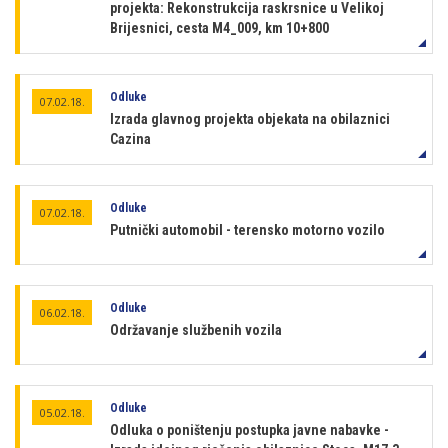
projekta: Rekonstrukcija raskrsnice u Velikoj
Brijesnici, cesta M4_009, km 10+800
Odluke
07.02.18.
Izrada glavnog projekta objekata na obilaznici
Cazina
Odluke
07.02.18.
Putnički automobil - terensko motorno vozilo
Odluke
06.02.18.
Održavanje službenih vozila
Odluke
05.02.18.
Odluka o poništenju postupka javne nabavke -