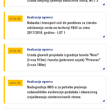
Izrada idejnog rješenja obilaznice Stoca, M17.3
Realizacije ugovora
01.02.18.
Nabavka i transport soli do punktova za zimsko
održavanje cesta na teritoriji FBiH za zimu
2017/2018. godinu - LOT 1
Realizacije ugovora
01.02.18.
Izrada glavnih projekata izgradnje tunela "Novi"
(l=cca 915m) i tunela (pokriveni usjek) "Privorac"
(l=cca 180m)
Realizacije ugovora
24.01.18.
Nadogradnja IMIS-a za potrebe praćenja
subanalitičke evidencije podataka i obaveznog
izvještavanja zainteresiranih strana