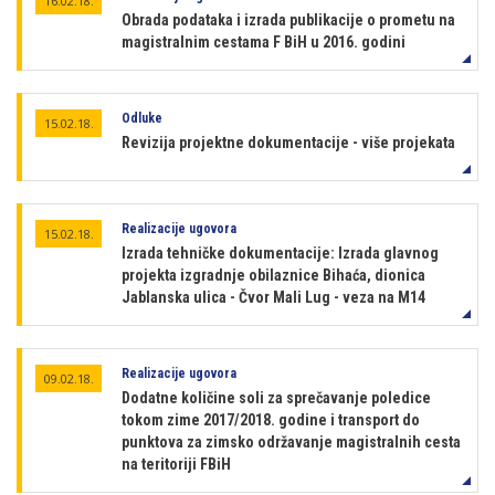
16.02.18.
Obrada podataka i izrada publikacije o prometu na
magistralnim cestama F BiH u 2016. godini
Odluke
15.02.18.
Revizija projektne dokumentacije - više projekata
Realizacije ugovora
15.02.18.
Izrada tehničke dokumentacije: Izrada glavnog
projekta izgradnje obilaznice Bihaća, dionica
Jablanska ulica - Čvor Mali Lug - veza na M14
Realizacije ugovora
09.02.18.
Dodatne količine soli za sprečavanje poledice
tokom zime 2017/2018. godine i transport do
punktova za zimsko održavanje magistralnih cesta
na teritoriji FBiH