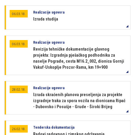
Realizacije ugovora
06.03.18.
Izrada studija
Realizacije ugovora
06.03.18.
Revizija tehničke dokumentacije glavnog
projekta: Izgradnja pješačkog podhodnika za
naselje Pograđe, cesta M16.2_002, dionica Gornji
Vakuf-Uskoplje Prozor-Rama, km 19+900
Realizacije ugovora
28.02.18.
Izrada skraćenih planova preseljenja za projekte
izgradnje traka za spora vozila na dionicama Ripač
- Dubovsko i Posušje - Grude - Široki Brijeg
Tenderska dokumentacija
26.02.18.
Radovi redovnog i zimskog održavanja