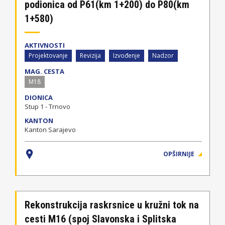
podionica od P61(km 1+200) do P80(km
1+580)
AKTIVNOSTI
Projektovanje
Revizija
Izvođenje
Nadzor
MAG. CESTA
M18
DIONICA
Stup 1 - Trnovo
KANTON
Kanton Sarajevo
OPŠIRNIJE
Rekonstrukcija raskrsnice u kružni tok na
cesti M16 (spoj Slavonska i Splitska