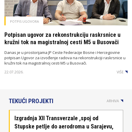
POTPIS UGOVORA
Potpisan ugovor za rekonstrukciju raskrsnice u
kružni tok na magistralnoj cesti M5 u Busovači
Danas je u prostorijama JP Ceste Federacije Bosne i Hercegovine
potpisan Ugovor za izvođenje radova na rekonstrukciji raskrsnice u
kružni tok na magistralnoj cesti M5 u Busovači.
22.07.2026.
VIŠE
TEKUĆI PROJEKTI
ARHIVA
Izgradnja XII Transverzale ,spoj od
Stupske petlje do aerodroma u Sarajevu,