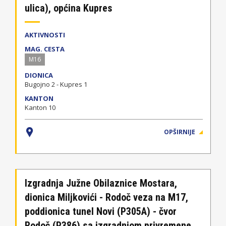
ulica), općina Kupres
AKTIVNOSTI
MAG. CESTA
M16
DIONICA
Bugojno 2 - Kupres 1
KANTON
Kanton 10
OPŠIRNIJE
Izgradnja Južne Obilaznice Mostara,
dionica Miljkovići - Rodoč veza na M17,
poddionica tunel Novi (P305A) - čvor
Rodoč (P386) sa izgradnjom privremene