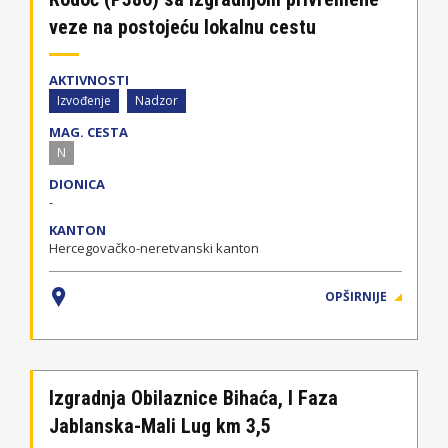
veze na postojeću lokalnu cestu
AKTIVNOSTI
Izvođenje
Nadzor
MAG. CESTA
N
DIONICA
-
KANTON
Hercegovačko-neretvanski kanton
OPŠIRNIJE
Izgradnja Obilaznice Bihaća, I Faza
Jablanska-Mali Lug km 3,5