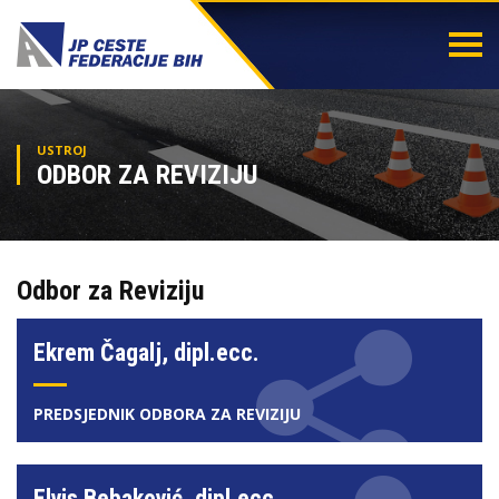
Togg
navi
USTROJ
ODBOR ZA REVIZIJU
Odbor za Reviziju
Ekrem Čagalj, dipl.ecc.
PREDSJEDNIK ODBORA ZA REVIZIJU
Elvis Bebaković, dipl.ecc.