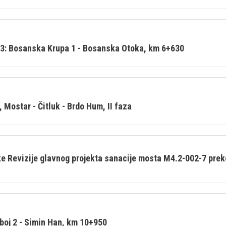
03: Bosanska Krupa 1 - Bosanska Otoka, km 6+630
 Mostar - Čitluk - Brdo Hum, II faza
 Revizije glavnog projekta sanacije mosta M4.2-002-7 preko 
boj 2 - Simin Han, km 10+950