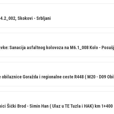
4.2_002, Skokovi - Srbljani
vke: Sanacija asfaltnog kolovoza na M6.1_008 Kolo - Posušje
ce obilaznice Goražda i regionalne ceste R448 ( M20 - D09 Obi
ici Šićki Brod - Simin Han ( Ulaz u TE Tuzla i HAK) km 1+400