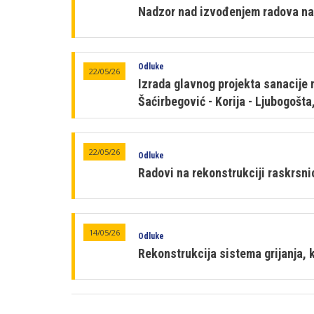
Nadzor nad izvođenjem radova na 
Odluke
22/05/26
Izrada glavnog projekta sanacije 
Šaćirbegović - Korija - Ljubogošt
22/05/26
Odluke
Radovi na rekonstrukciji raskrsni
14/05/26
Odluke
Rekonstrukcija sistema grijanja, k