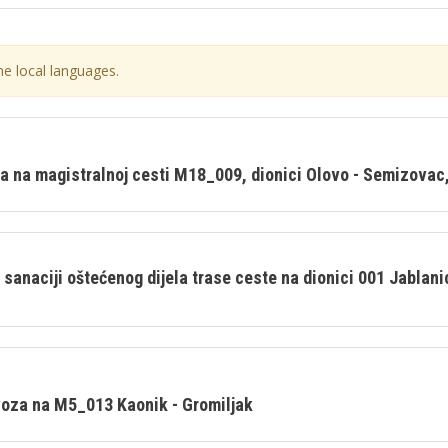
he local languages.
na na magistralnoj cesti M18_009, dionici Olovo - Semizovac
anaciji oštećenog dijela trase ceste na dionici 001 Jablanic
voza na M5_013 Kaonik - Gromiljak