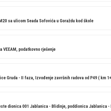
 M20 sa ulicom Seada Sofovića u Goraždu kod škole
a VEEAM, podatkovno rješenje
ce Gruda - II faza, Izvođenje završnih radova od P49 ( km 1
este dionica 001 Jablanica - Blidinje, poddionica Jablanica 