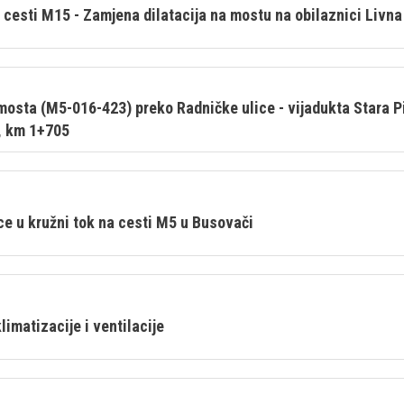
cesti M15 - Zamjena dilatacija na mostu na obilaznici Livn
mosta (M5-016-423) preko Radničke ulice - vijadukta Stara Pi
a, km 1+705
ce u kružni tok na cesti M5 u Busovači
limatizacije i ventilacije