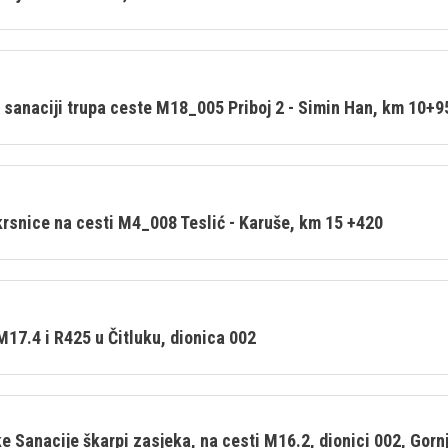
sanaciji trupa ceste M18_005 Priboj 2 - Simin Han, km 10+9
skrsnice na cesti M4_008 Teslić - Karuše, km 15 +420
17.4 i R425 u Čitluku, dionica 002
 Sanacije škarpi zasjeka, na cesti M16.2, dionici 002, Gorn