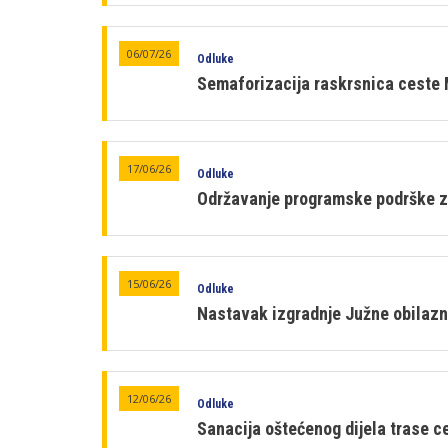
06/07/26
Odluke
Semaforizacija raskrsnica ceste
17/06/26
Odluke
Održavanje programske podrške z
15/06/26
Odluke
Nastavak izgradnje Južne obilazni
12/06/26
Odluke
Sanacija oštećenog dijela trase c