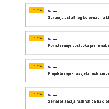
07/07/26
Odluke
Sanacija asfaltnog kolovoza na M
06/07/26
Odluke
Poništavanje postupka javne naba
06/07/26
Odluke
Projektiranje - rasvjeta raskrsni
06/07/26
Odluke
Semaforizacija raskrsnica na dion