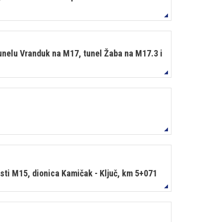
tunelu Vranduk na M17, tunel Žaba na M17.3 i
sti M15, dionica Kamičak - Ključ, km 5+071