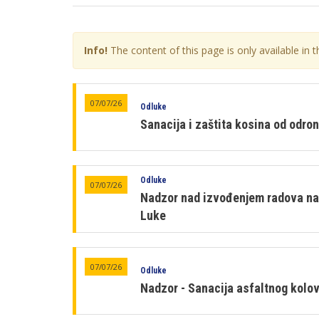
Info!
The content of this page is only available in t
07/07/26
Odluke
Sanacija i zaštita kosina od odro
Odluke
07/07/26
Nadzor nad izvođenjem radova na s
Luke
07/07/26
Odluke
Nadzor - Sanacija asfaltnog kolo