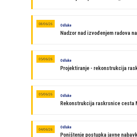
08/06/26
Odluke
Nadzor nad izvođenjem radova na 
05/06/26
Odluke
Projektiranje - rekonstrukcija ra
05/06/26
Odluke
Rekonstrukcija raskrsnice cesta M
Odluke
04/06/26
Poništenje postupka javne nabavke