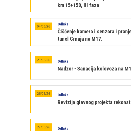
km 15+150, III faza
Odluke
04/06/26
Čišćenje kamera i senzora i pran
tunel Crnaja na M17.
29/05/26
Odluke
Nadzor - Sanacija kolovoza na M1
25/05/26
Odluke
Revizija glavnog projekta rekonst
22/05/26
Odluke