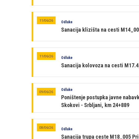
11/06/26
Odluke
Sanacija klizišta na cesti M14_0
11/06/26
Odluke
Sanacija kolovoza na cesti M17.4,
Odluke
09/06/26
Poništenje postupka javne nabavke
Skokovi - Srbljani, km 24+889
08/06/26
Odluke
Sanacija trupa ceste M18_005 Pri