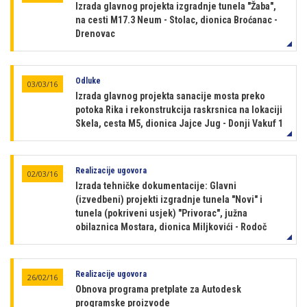
Izrada glavnog projekta izgradnje tunela "Žaba",
na cesti M17.3 Neum - Stolac, dionica Broćanac -
Drenovac
Odluke
03/03/16
Izrada glavnog projekta sanacije mosta preko
potoka Rika i rekonstrukcija raskrsnica na lokaciji
Skela, cesta M5, dionica Jajce Jug - Donji Vakuf 1
Realizacije ugovora
02/03/16
Izrada tehničke dokumentacije: Glavni
(izvedbeni) projekti izgradnje tunela "Novi" i
tunela (pokriveni usjek) "Privorac", južna
obilaznica Mostara, dionica Miljkovići - Rodoč
Realizacije ugovora
26/02/16
Obnova programa pretplate za Autodesk
programske proizvode