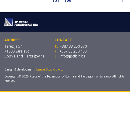
159
160
»
ADDRESS
CONTACT
Terezija 54,
T.
+387 33 250 370
71000 Sarajevo,
F.
+387 33 250 400
Bosnia and Herzegovina
E.
info@jpcfbih.ba
Design & development:
Lampa Studio d.o.o.
Copyright © 2026 Roads of the Federation of Bosnia and Herzegovina, Sarajevo. All rights
reserved.