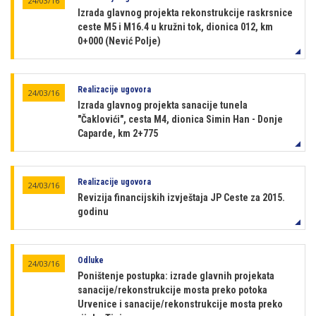
24/03/16
Izrada glavnog projekta rekonstrukcije raskrsnice
ceste M5 i M16.4 u kružni tok, dionica 012, km
0+000 (Nević Polje)
Realizacije ugovora
24/03/16
Izrada glavnog projekta sanacije tunela
"Čaklovići", cesta M4, dionica Simin Han - Donje
Caparde, km 2+775
Realizacije ugovora
24/03/16
Revizija financijskih izvještaja JP Ceste za 2015.
godinu
Odluke
24/03/16
Poništenje postupka: izrade glavnih projekata
sanacije/rekonstrukcije mosta preko potoka
Urvenice i sanacije/rekonstrukcije mosta preko