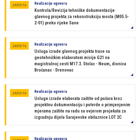
Realizacije ugovora
24/03/16
Kontrola/Revizija tehničke dokumentacije
glavnog projekta za rekonstrukciju mosta (M05.5-
2-01) preko rijeke Sane
Realizacije ugovora
24/03/16
Usluga izrade glavnog projekta trase sa
geotehničkim elaboratom misije G21 na
magistralnoj cesti M17.3. Stolac - Neum, dionica
Broćanac - Drenovac
Realizacije ugovora
24/03/16
Usluge izrade elaborata zaštite od požara kroz
projektnu dokumentaciju i potvrde o primjenjenim
mjerama zaštite na radu sa ovjerom projekata za
izgradnju dijela Sarajevske obilaznice LOT 2C
Realizacije ugovora