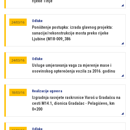
rijeke Tinje
Odluke
24/03/16
Poništenje postupka: izrada glavnog projekta:
sanacije/rekonstrukcije mosta preko rijeke
Ljubine (M18-009_386
Odluke
24/03/16
Usluge umjeravanja vaga za mjerenje mase i
osovinskog opterećenja vozila za 2016. godinu
Realizacije ugovora
18/03/16
Izgradnja rasvjete raskrsnice Varoš u Gradačcu na
cesti M14.1, dionica Gradačac - Pelagićevo, km
0+200
Odluke