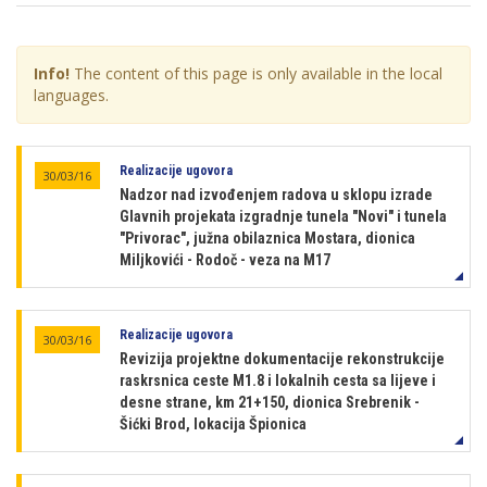
Info!
The content of this page is only available in the local
languages.
Realizacije ugovora
30/03/16
Nadzor nad izvođenjem radova u sklopu izrade
Glavnih projekata izgradnje tunela "Novi" i tunela
"Privorac", južna obilaznica Mostara, dionica
Miljkovići - Rodoč - veza na M17
Realizacije ugovora
30/03/16
Revizija projektne dokumentacije rekonstrukcije
raskrsnica ceste M1.8 i lokalnih cesta sa lijeve i
desne strane, km 21+150, dionica Srebrenik -
Šićki Brod, lokacija Špionica