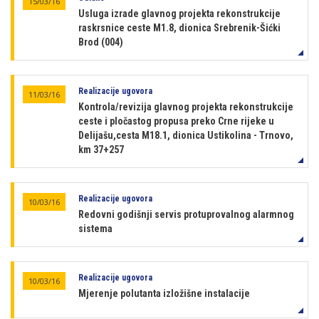
15/03/16
Usluga izrade glavnog projekta rekonstrukcije
raskrsnice ceste M1.8, dionica Srebrenik-Šićki
Brod (004)
Realizacije ugovora
11/03/16
Kontrola/revizija glavnog projekta rekonstrukcije
ceste i pločastog propusa preko Crne rijeke u
Delijašu,cesta M18.1, dionica Ustikolina - Trnovo,
km 37+257
Realizacije ugovora
10/03/16
Redovni godišnji servis protuprovalnog alarmnog
sistema
Realizacije ugovora
10/03/16
Mjerenje polutanta izložišne instalacije