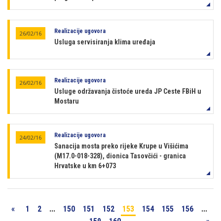
Realizacije ugovora
26/02/16
Usluga servisiranja klima uređaja
Realizacije ugovora
26/02/16
Usluge održavanja čistoće ureda JP Ceste FBiH u
Mostaru
Realizacije ugovora
24/02/16
Sanacija mosta preko rijeke Krupe u Višićima
(M17.0-018-328), dionica Tasovčići - granica
Hrvatske u km 6+073
«
1
2
...
150
151
152
153
154
155
156
...