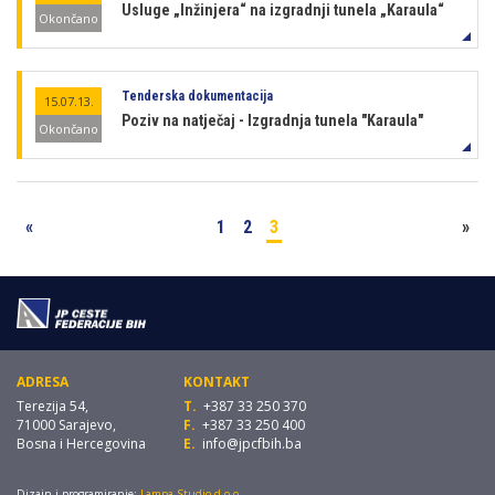
Usluge „Inžinjera“ na izgradnji tunela „Karaula“
Okončano
Tenderska dokumentacija
15.07.13.
Poziv na natječaj - Izgradnja tunela "Karaula"
Okončano
«
1
2
3
»
ADRESA
KONTAKT
Terezija 54,
T.
+387 33 250 370
71000 Sarajevo,
F.
+387 33 250 400
Bosna i Hercegovina
E.
info@jpcfbih.ba
Dizajn i programiranje:
Lampa Studio d.o.o.