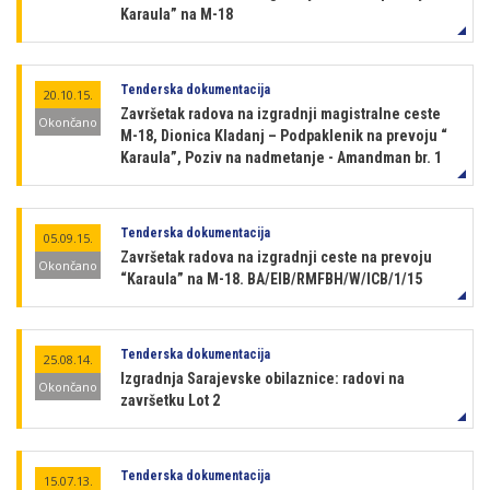
Karaula” na M-18
Tenderska dokumentacija
20.10.15.
Završetak radova na izgradnji magistralne ceste
Okončano
M-18, Dionica Kladanj – Podpaklenik na prevoju “
Karaula”, Poziv na nadmetanje - Amandman br. 1
Tenderska dokumentacija
05.09.15.
Završetak radova na izgradnji ceste na prevoju
Okončano
“Karaula” na M-18. BA/EIB/RMFBH/W/ICB/1/15
Tenderska dokumentacija
25.08.14.
Izgradnja Sarajevske obilaznice: radovi na
Okončano
završetku Lot 2
Tenderska dokumentacija
15.07.13.