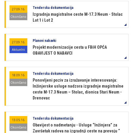
Tenderska dokumentacija
27.09.16.
Izgradnja magistralne ceste M-17.3 Neum - Stolac
Okončano
Lot 1 i Lot 2
Planovi nabavki
27.09.16.
Projekt modernizacije cesta u FBiH OPĆA
Aktuelni
OBAVIJEST O NABAVCI
Tenderska dokumentacija
18.09.16.
Ponovljeni poziv za izražavanje interesovanja:
Okončano
Inžinjerske usluge nadzora izgradnje magistralne
ceste M-17.3 Neum – Stolac, dionica Stari Neum -
Drenovac
Tenderska dokumentacija
13.05.16.
Obavijest o nadmetanju - Usluge “Inžinjera” za
Okončano
Završetak radova na izgradnji ceste na prevoju “