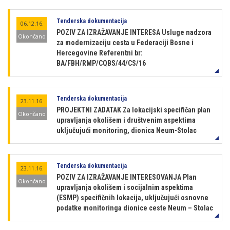
Tenderska dokumentacija
06.12.16.
POZIV ZA IZRAŽAVANJE INTERESA Usluge nadzora
Okončano
za modernizaciju cesta u Federaciji Bosne i
Hercegovine Referentni br:
BA/FBH/RMP/CQBS/44/CS/16
Tenderska dokumentacija
23.11.16.
PROJEKTNI ZADATAK Za lokacijski specifičan plan
Okončano
upravljanja okolišem i društvenim aspektima
uključujući monitoring, dionica Neum-Stolac
Tenderska dokumentacija
23.11.16.
POZIV ZA IZRAŽAVANJE INTERESOVANJA Plan
Okončano
upravljanja okolišem i socijalnim aspektima
(ESMP) specifičnih lokacija, uključujući osnovne
podatke monitoringa dionice ceste Neum – Stolac