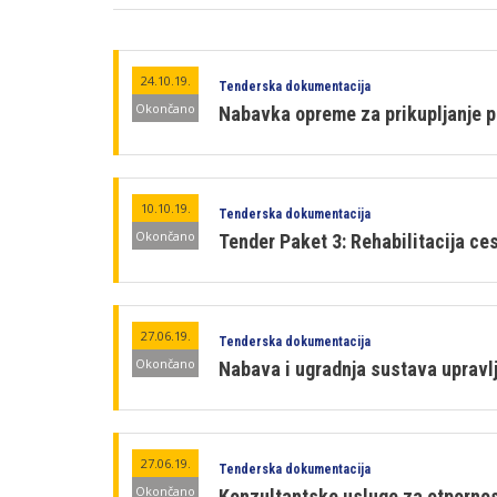
24.10.19.
Tenderska dokumentacija
Okončano
Nabavka opreme za prikupljanje 
10.10.19.
Tenderska dokumentacija
Okončano
Tender Paket 3: Rehabilitacija ces
27.06.19.
Tenderska dokumentacija
Okončano
Nabava i ugradnja sustava uprav
27.06.19.
Tenderska dokumentacija
Okončano
Konzultantske usluge za otpornos