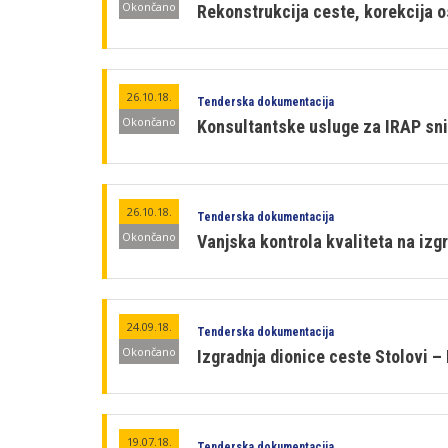
Okončano
Rekonstrukcija ceste, korekcija os
26.10.18.
Tenderska dokumentacija
Okončano
Konsultantske usluge za IRAP sn
26.10.18.
Tenderska dokumentacija
Okončano
Vanjska kontrola kvaliteta na izg
24.09.18.
Tenderska dokumentacija
Okončano
Izgradnja dionice ceste Stolovi 
19.07.18.
Tenderska dokumentacija