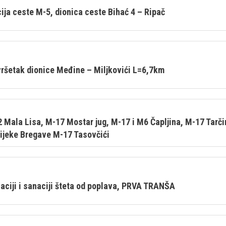
cija ceste M-5, dionica ceste Bihać 4 – Ripač
ršetak dionice Međine – Miljkovići L=6,7km
 Mala Lisa, M-17 Mostar jug, M-17 i M6 Čapljina, M-17 Tarčin
rijeke Bregave M-17 Tasovčići
ciji i sanaciji šteta od poplava, PRVA TRANŠA