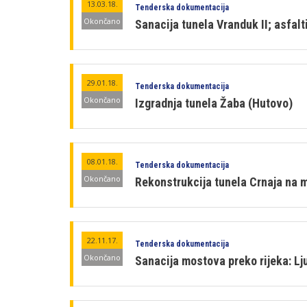
13.03.18.
Tenderska dokumentacija
Okončano
Sanacija tunela Vranduk II; asfalt
29.01.18.
Tenderska dokumentacija
Okončano
Izgradnja tunela Žaba (Hutovo)
08.01.18.
Tenderska dokumentacija
Okončano
Rekonstrukcija tunela Crnaja na m
22.11.17.
Tenderska dokumentacija
Okončano
Sanacija mostova preko rijeka: Lju