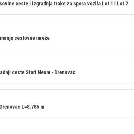
ovine ceste i izgradnja trake za spora vozila Lot 1 i Lot 2
imanje cestovne mreže
radnji ceste Stari Neum - Drenovac
– Drenovac L=8.785 m