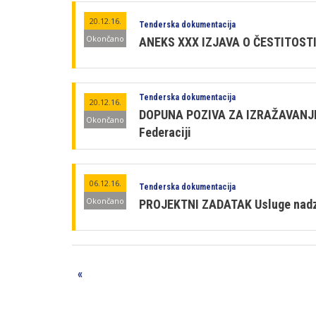
20.12.16.
Tenderska dokumentacija
Okončano
ANEKS XXX IZJAVA O ČESTITOSTI Z
Tenderska dokumentacija
20.12.16.
DOPUNA POZIVA ZA IZRAŽAVANJE IN
Okončano
Federaciji
06.12.16.
Tenderska dokumentacija
Okončano
PROJEKTNI ZADATAK Usluge nadzor
«