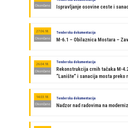
Okončano
Ispravljanje osovine ceste i sana
27.06.18.
Tenderska dokumentacija
Okončano
M-6.1 – Obilaznica Mostara – Zav
Tenderska dokumentacija
26.04.18.
Rekonstrukcija crnih tačaka M-4.2
Okončano
“Lanište” i sanacija mosta preko 
14.03.18.
Tenderska dokumentacija
Okončano
Nadzor nad radovima na moderniza