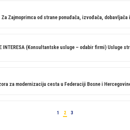
a Zajmoprimca od strane ponuđača, izvođača, dobavljača il
TERESA (Konsultantske usluge – odabir firmi) Usluge str
a za modernizaciju cesta u Federaciji Bosne i Hercegovin
1
2
3