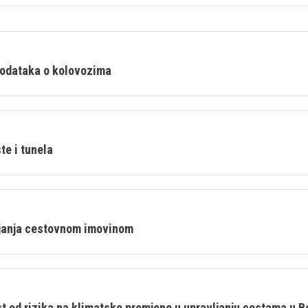
podataka o kolovozima
te i tunela
ljanja cestovnom imovinom
t od rizika na klimatske promjene u upravljanju cestama u B