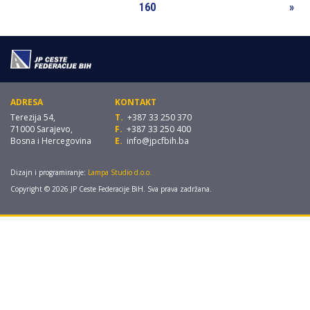
160
»
ADRESA
KONTAKT
Terezija 54,
T.
+387 33 250 370
71000 Sarajevo,
F.
+387 33 250 400
Bosna i Hercegovina
E.
info@jpcfbih.ba
Dizajn i programiranje:
Lampa Studio d.o.o.
Copyright © 2026 JP Ceste Federacije BiH. Sva prava zadržana.