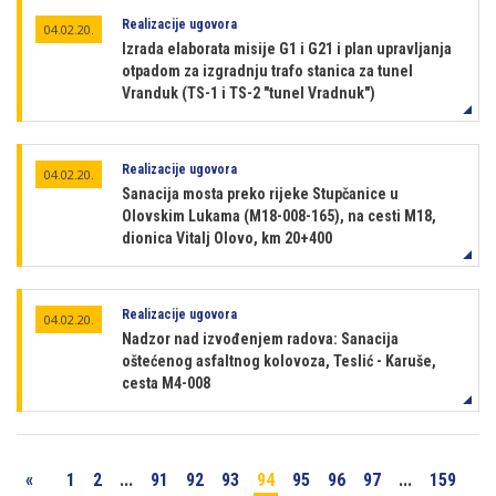
Realizacije ugovora
04.02.20.
Izrada elaborata misije G1 i G21 i plan upravljanja
otpadom za izgradnju trafo stanica za tunel
Vranduk (TS-1 i TS-2 "tunel Vradnuk")
Realizacije ugovora
04.02.20.
Sanacija mosta preko rijeke Stupčanice u
Olovskim Lukama (M18-008-165), na cesti M18,
dionica Vitalj Olovo, km 20+400
Realizacije ugovora
04.02.20.
Nadzor nad izvođenjem radova: Sanacija
oštećenog asfaltnog kolovoza, Teslić - Karuše,
cesta M4-008
«
1
2
...
91
92
93
94
95
96
97
...
159