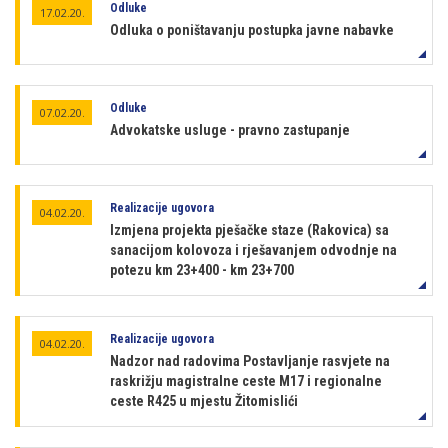
Odluke
17.02.20.
Odluka o poništavanju postupka javne nabavke
Odluke
07.02.20.
Advokatske usluge - pravno zastupanje
Realizacije ugovora
04.02.20.
Izmjena projekta pješačke staze (Rakovica) sa
sanacijom kolovoza i rješavanjem odvodnje na
potezu km 23+400 - km 23+700
Realizacije ugovora
04.02.20.
Nadzor nad radovima Postavljanje rasvjete na
raskrižju magistralne ceste M17 i regionalne
ceste R425 u mjestu Žitomislići