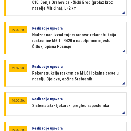
010: Donja Orahovica - Šićki Brod (prolaz kroz
naselje Miričina), L=2 km
Realizacije ugovora
19.02.20.
Nadzor nad izvođenjem radova: rekonstrukcija
raskrsnice M6.1 i R420 u naseljenom mjestu
Čitluk, općina Posušje
Realizacije ugovora
19.02.20.
Rekonstrukcija raskrsnice M1.8 i lokalne ceste u
naselju Bjelave, općina Srebrenik
Realizacije ugovora
19.02.20.
Sistematski - ljekarski pregled zaposlenika
Realizacije ugovora
19.02.20.