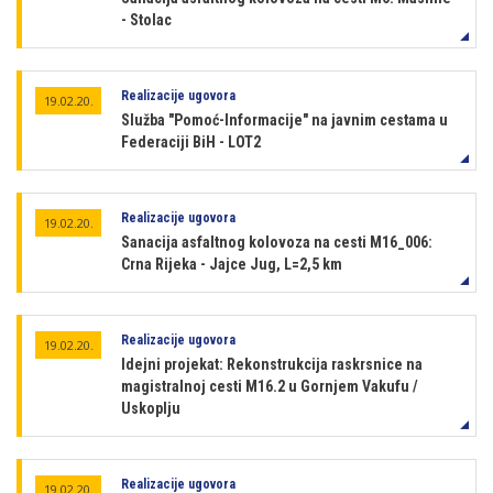
- Stolac
Realizacije ugovora
19.02.20.
Služba "Pomoć-Informacije" na javnim cestama u
Federaciji BiH - LOT2
Realizacije ugovora
19.02.20.
Sanacija asfaltnog kolovoza na cesti M16_006:
Crna Rijeka - Jajce Jug, L=2,5 km
Realizacije ugovora
19.02.20.
Idejni projekat: Rekonstrukcija raskrsnice na
magistralnoj cesti M16.2 u Gornjem Vakufu /
Uskoplju
Realizacije ugovora
19.02.20.