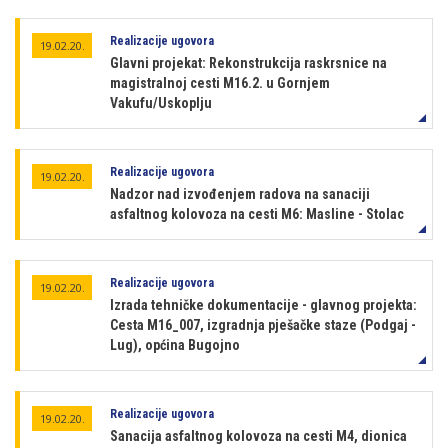
Realizacije ugovora
19.02.20.
Glavni projekat: Rekonstrukcija raskrsnice na
magistralnoj cesti M16.2. u Gornjem
Vakufu/Uskoplju
Realizacije ugovora
19.02.20.
Nadzor nad izvođenjem radova na sanaciji
asfaltnog kolovoza na cesti M6: Masline - Stolac
Realizacije ugovora
19.02.20.
Izrada tehničke dokumentacije - glavnog projekta:
Cesta M16_007, izgradnja pješačke staze (Podgaj -
Lug), općina Bugojno
Realizacije ugovora
19.02.20.
Sanacija asfaltnog kolovoza na cesti M4, dionica