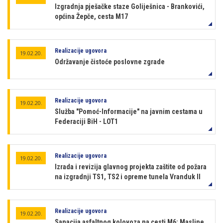
Izgradnja pješačke staze Goliješnica - Brankovići,
općina Žepče, cesta M17
Realizacije ugovora
19.02.20.
Održavanje čistoće poslovne zgrade
Realizacije ugovora
19.02.20.
Služba "Pomoć-Informacije" na javnim cestama u
Federaciji BiH - LOT1
Realizacije ugovora
19.02.20.
Izrada i revizija glavnog projekta zaštite od požara
na izgradnji TS1, TS2 i opreme tunela Vranduk II
Realizacije ugovora
19.02.20.
Sanacija asfaltnog kolovoza na cesti M6: Masline