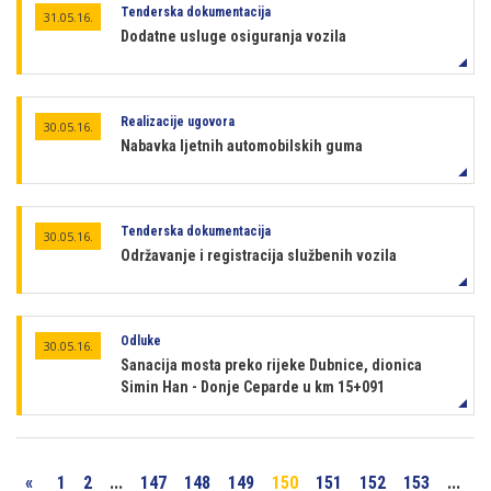
Tenderska dokumentacija
31.05.16.
Dodatne usluge osiguranja vozila
Realizacije ugovora
30.05.16.
Nabavka ljetnih automobilskih guma
Tenderska dokumentacija
30.05.16.
Održavanje i registracija službenih vozila
Odluke
30.05.16.
Sanacija mosta preko rijeke Dubnice, dionica
Simin Han - Donje Ceparde u km 15+091
«
1
2
...
147
148
149
150
151
152
153
...