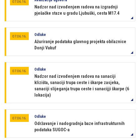
Realizacije ugovora
07.06.16.
Nadzor nad izvođenjem radova na izgradnji
pješačke staze u gradu Ljubuški, cesta M17.4
Odluke
07.06.16.
Ažuriranje podataka glavnog projekta obilaznice
Donji Vakuf
Odluke
07.06.16.
Nadzor nad izvođenjem radova na sanaciji
klizišta, sanaciji trupa ceste i škarpe zasjeka,
sanaciji slijeganja trupa ceste i sanacijji škarpe (6
lokacija)
Odluke
07.06.16.
Održavanje i nadogradnja baze infrastrukturnih
podataka SUGOC-a