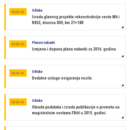
Odluke
06.06.16.
Izrada glavnog projekta rekonstrukcije ceste M6 i
R852, dionica 009, km 27+188
Planovi nabavki
03.06.16.
Izmjena i dopuna plana nabavki za 2016. godinu
Odluke
03.06.16.
Dodatne usluge osiguranja vozila
Odluke
03.06.16.
Obrada podataka i izrada publikacije o prometu na
magistralnim cestama FBiH u 2015. godini