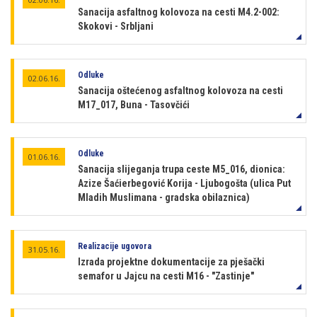
Sanacija asfaltnog kolovoza na cesti M4.2-002:
Skokovi - Srbljani
Odluke
02.06.16.
Sanacija oštećenog asfaltnog kolovoza na cesti
M17_017, Buna - Tasovčići
Odluke
01.06.16.
Sanacija slijeganja trupa ceste M5_016, dionica:
Azize Šaćierbegović Korija - Ljubogošta (ulica Put
Mladih Muslimana - gradska obilaznica)
Realizacije ugovora
31.05.16.
Izrada projektne dokumentacije za pješački
semafor u Jajcu na cesti M16 - "Zastinje"