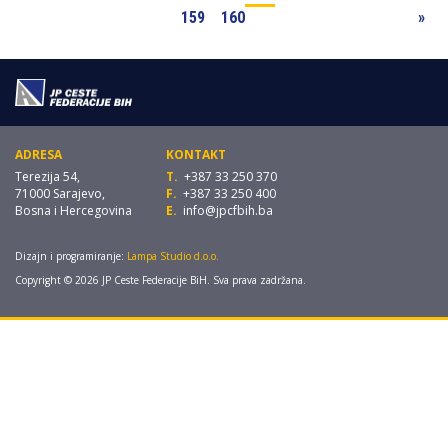
159
160
»
ADRESA
KONTAKT
Terezija 54,
T.
+387 33 250 370
71000 Sarajevo,
F.
+387 33 250 400
Bosna i Hercegovina
E.
info@jpcfbih.ba
Dizajn i programiranje:
Lampa Studio d.o.o.
Copyright © 2026 JP Ceste Federacije BiH. Sva prava zadržana.