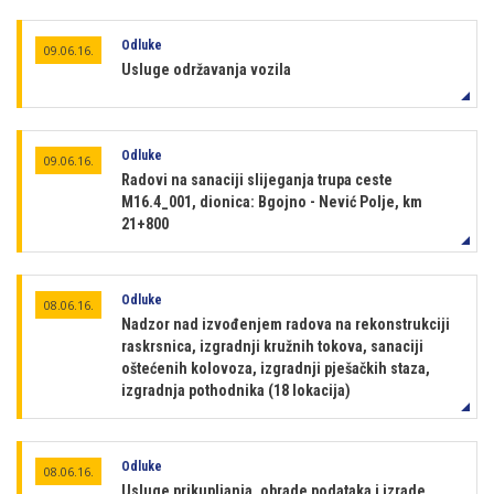
Odluke
09.06.16.
Usluge održavanja vozila
Odluke
09.06.16.
Radovi na sanaciji slijeganja trupa ceste
M16.4_001, dionica: Bgojno - Nević Polje, km
21+800
Odluke
08.06.16.
Nadzor nad izvođenjem radova na rekonstrukciji
raskrsnica, izgradnji kružnih tokova, sanaciji
oštećenih kolovoza, izgradnji pješačkih staza,
izgradnja pothodnika (18 lokacija)
Odluke
08.06.16.
Usluge prikupljanja, obrade podataka i izrade