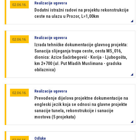
Realizacije ugovora
02.06.16.
Dodatni istražni radovi na projektu rekonstrukcije
ceste na ulazu u Prozor, L=1,00km
Realizacije ugovora
02.06.16.
Izrada tehničke dokumentacije glavnog projekta:
Sanacija slijeganja trupa ceste, cesta M5_016,
dionica: Azize Šaćirbegović - Korija - Ljubogošta,
km 2+700 (ul. Put Mladih Muslimana - gradska
obilaznica)
Realizacije ugovora
02.06.16.
Prevođenje dijelova projektne dokumentacije na
engleski jezik koja se odnosi na glavne projekte
sanacije tunela, rekonstrukcije i sanacije
mostova (5 projekata)
Odluke
02.06.16.