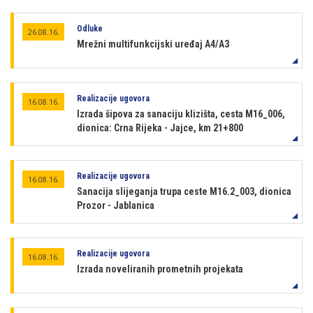
Odluke
26.08.16.
Mrežni multifunkcijski uređaj A4/A3
Realizacije ugovora
16.08.16.
Izrada šipova za sanaciju klizišta, cesta M16_006,
dionica: Crna Rijeka - Jajce, km 21+800
Realizacije ugovora
16.08.16.
Sanacija slijeganja trupa ceste M16.2_003, dionica
Prozor - Jablanica
Realizacije ugovora
16.08.16.
Izrada noveliranih prometnih projekata