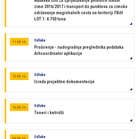
Nabavka soli za spriječavanje poledice tokom
zime 2016/2017 i transport do punktova za zimsko
održavanje magistralnih cesta na teritoriji FBiH
LOT 1: 4.750 tona
Odluke
11.08.16.
Proširenje - nadogradnja preglednika podataka
Arhcoordinator aplikacije
Odluke
10.08.16.
Izrada projektne dokumentacije
Odluke
10.08.16.
Toneri i ketridži
Odluke
09.08.16.