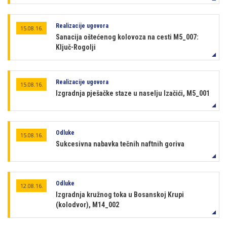
Realizacije ugovora
15.08.16.
Sanacija oštećenog kolovoza na cesti M5_007:
Ključ-Rogolji
Realizacije ugovora
15.08.16.
Izgradnja pješačke staze u naselju Izačići, M5_001
Odluke
15.08.16.
Sukcesivna nabavka tečnih naftnih goriva
Odluke
12.08.16.
Izgradnja kružnog toka u Bosanskoj Krupi
(kolodvor), M14_002