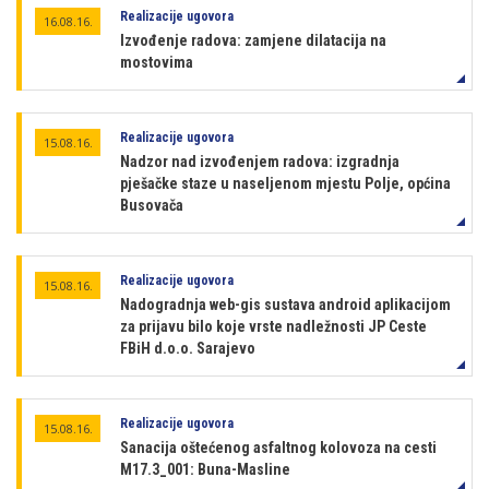
Realizacije ugovora
16.08.16.
Izvođenje radova: zamjene dilatacija na
mostovima
Realizacije ugovora
15.08.16.
Nadzor nad izvođenjem radova: izgradnja
pješačke staze u naseljenom mjestu Polje, općina
Busovača
Realizacije ugovora
15.08.16.
Nadogradnja web-gis sustava android aplikacijom
za prijavu bilo koje vrste nadležnosti JP Ceste
FBiH d.o.o. Sarajevo
Realizacije ugovora
15.08.16.
Sanacija oštećenog asfaltnog kolovoza na cesti
M17.3_001: Buna-Masline