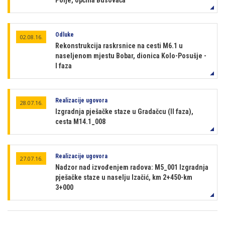
Polje, općina Busovača
Odluke
02.08.16.
Rekonstrukcija raskrsnice na cesti M6.1 u
naseljenom mjestu Bobar, dionica Kolo-Posušje -
I faza
Realizacije ugovora
28.07.16.
Izgradnja pješačke staze u Gradačcu (II faza),
cesta M14.1_008
Realizacije ugovora
27.07.16.
Nadzor nad izvođenjem radova: M5_001 Izgradnja
pješačke staze u naselju Izačić, km 2+450-km
3+000