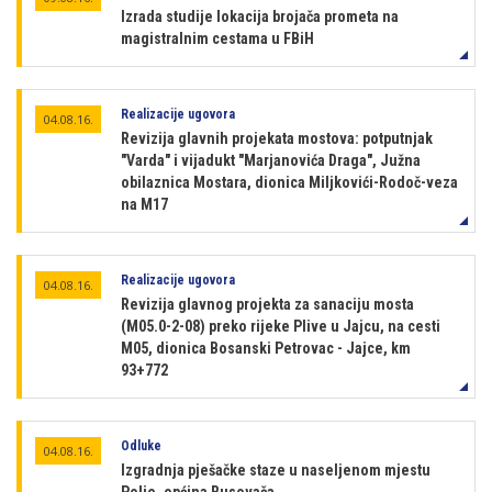
Izrada studije lokacija brojača prometa na
magistralnim cestama u FBiH
Realizacije ugovora
04.08.16.
Revizija glavnih projekata mostova: potputnjak
"Varda" i vijadukt "Marjanovića Draga", Južna
obilaznica Mostara, dionica Miljkovići-Rodoč-veza
na M17
Realizacije ugovora
04.08.16.
Revizija glavnog projekta za sanaciju mosta
(M05.0-2-08) preko rijeke Plive u Jajcu, na cesti
M05, dionica Bosanski Petrovac - Jajce, km
93+772
Odluke
04.08.16.
Izgradnja pješačke staze u naseljenom mjestu