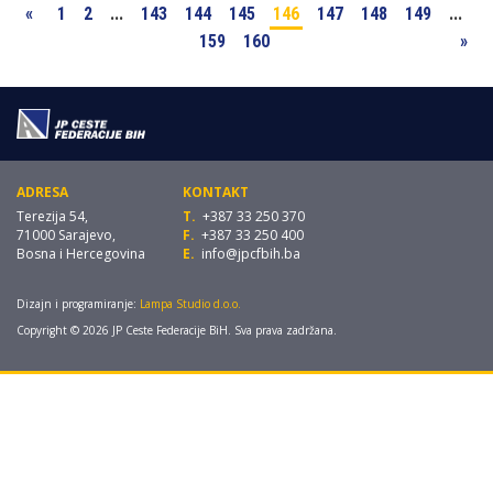
«
1
2
...
143
144
145
146
147
148
149
...
159
160
»
ADRESA
KONTAKT
Terezija 54,
T.
+387 33 250 370
71000 Sarajevo,
F.
+387 33 250 400
Bosna i Hercegovina
E.
info@jpcfbih.ba
Dizajn i programiranje:
Lampa Studio d.o.o.
Copyright © 2026 JP Ceste Federacije BiH. Sva prava zadržana.