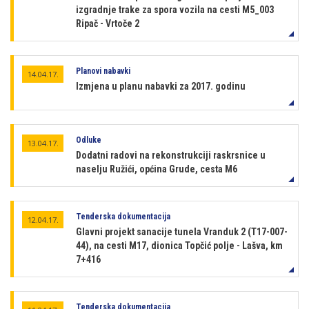
izgradnje trake za spora vozila na cesti M5_003
Ripač - Vrtoče 2
Planovi nabavki
14.04.17.
Izmjena u planu nabavki za 2017. godinu
Odluke
13.04.17.
Dodatni radovi na rekonstrukciji raskrsnice u
naselju Ružići, općina Grude, cesta M6
Tenderska dokumentacija
12.04.17.
Glavni projekt sanacije tunela Vranduk 2 (T17-007-
44), na cesti M17, dionica Topčić polje - Lašva, km
7+416
Tenderska dokumentacija