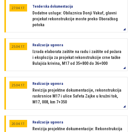
Tenderska dokumentacija
27.04.17.
Dodatne usluge: Obilaznica Donji Vakuf, glavni
projekat rekonstrukcije moste preko Oboračkog
potoka
Realizacije ugovora
25.04.17.
Izrada elaborata zaštite na radu i zaštite od požara
i eksplozija za projekat rekonstrukcije crne tačke
Bulajića krivina, M17 od 35+800 do 36+000
Realizacije ugovora
25.04.17.
Revizija projektne dokumentacije, rekonstrukcija
raskrsnice M17 i ulice Safeta Zajke u kružni tok,
M17, 008, km 7+350
Realizacije ugovora
20.04.17.
Revizija projektne dokumentacije: Rekonstrukcija