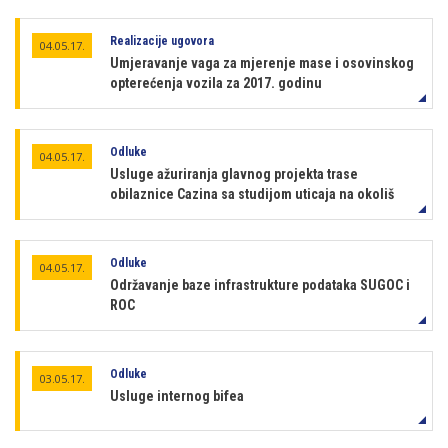
Realizacije ugovora
04.05.17.
Umjeravanje vaga za mjerenje mase i osovinskog
opterećenja vozila za 2017. godinu
Odluke
04.05.17.
Usluge ažuriranja glavnog projekta trase
obilaznice Cazina sa studijom uticaja na okoliš
Odluke
04.05.17.
Održavanje baze infrastrukture podataka SUGOC i
ROC
Odluke
03.05.17.
Usluge internog bifea