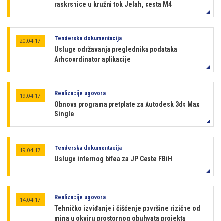
raskrsnice u kružni tok Jelah, cesta M4
Tenderska dokumentacija
20.04.17.
Usluge održavanja preglednika podataka
Arhcoordinator aplikacije
Realizacije ugovora
19.04.17.
Obnova programa pretplate za Autodesk 3ds Max
Single
Tenderska dokumentacija
19.04.17.
Usluge internog bifea za JP Ceste FBiH
Realizacije ugovora
14.04.17.
Tehničko izviđanje i čišćenje površine rizične od
mina u okviru prostornog obuhvata projekta