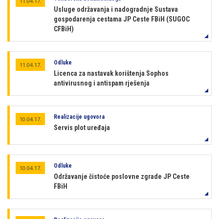
11.04.17.
Usluge održavanja i nadogradnje Sustava
gospodarenja cestama JP Ceste FBiH (SUGOC
CFBiH)
Odluke
11.04.17.
Licenca za nastavak korištenja Sophos
antivirusnog i antispam rješenja
Realizacije ugovora
10.04.17.
Servis plot uređaja
Odluke
10.04.17.
Održavanje čistoće poslovne zgrade JP Ceste
FBiH