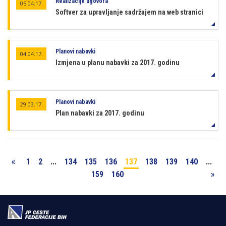
Realizacije ugovora
05.04.17.
Softver za upravljanje sadržajem na web stranici
Planovi nabavki
04.04.17.
Izmjena u planu nabavki za 2017. godinu
Planovi nabavki
29.03.17.
Plan nabavki za 2017. godinu
«
1
2
...
134
135
136
137
138
139
140
...
159
160
»