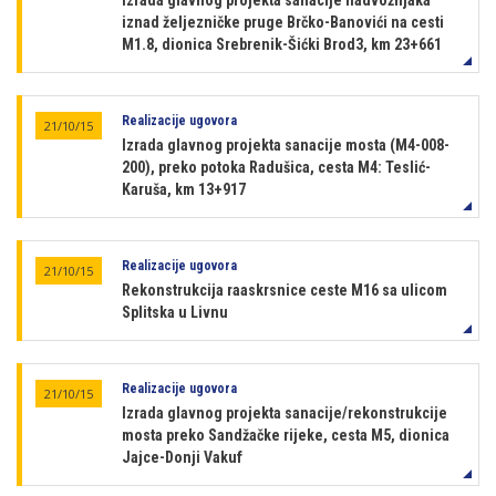
Izrada glavnog projekta sanacije nadvožnjaka
iznad željezničke pruge Brčko-Banovići na cesti
M1.8, dionica Srebrenik-Šićki Brod3, km 23+661
Realizacije ugovora
21/10/15
Izrada glavnog projekta sanacije mosta (M4-008-
200), preko potoka Radušica, cesta M4: Teslić-
Karuša, km 13+917
Realizacije ugovora
21/10/15
Rekonstrukcija raaskrsnice ceste M16 sa ulicom
Splitska u Livnu
Realizacije ugovora
21/10/15
Izrada glavnog projekta sanacije/rekonstrukcije
mosta preko Sandžačke rijeke, cesta M5, dionica
Jajce-Donji Vakuf