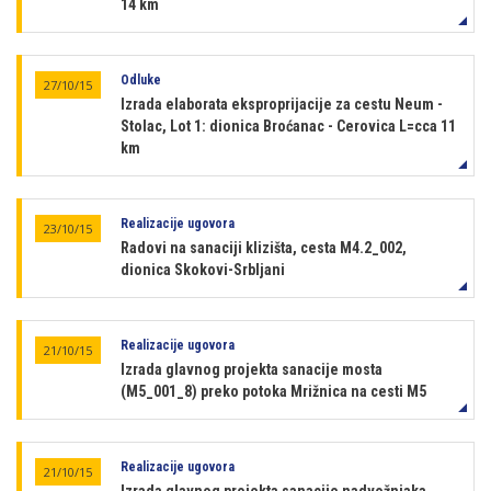
14 km
Odluke
27/10/15
Izrada elaborata eksproprijacije za cestu Neum -
Stolac, Lot 1: dionica Broćanac - Cerovica L=cca 11
km
Realizacije ugovora
23/10/15
Radovi na sanaciji klizišta, cesta M4.2_002,
dionica Skokovi-Srbljani
Realizacije ugovora
21/10/15
Izrada glavnog projekta sanacije mosta
(M5_001_8) preko potoka Mrižnica na cesti M5
Realizacije ugovora
21/10/15