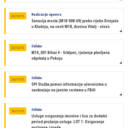
Realizacije ugovora
03/12/15
Sanacija mosta (M18-008-69) preko rijeke Drinjače
u Kladnju, na cesti M18, dionica Vitalj - olovo
Odluke
02/12/15
M14_001 Bihać 4 - Srbljani, rješenje plavljena
objekata u Pokoju
Odluke
26/11/15
SPI Služba pomoć informacije učesnicima u
saobraćaju na javnim cestama u FBiH
Odluke
10/11/15
Usluge osiguranja imovine i lica za dodatni
period pružanja usluga: LOT 1: Osiguranje
poslovne zgrade