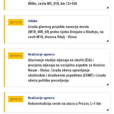
800m, cesta M5_018, km 12+550
Odluke
02/11/15
Izrada glavnog projekta sanacije mosta
(M18_008_69) preko rijeke Drinjače u Kladnju, na
cesti M18, dionica Vitalj - Olovo
Realizacije ugovora
30/10/15
Ažuriranje studije utjecaja na okoliš (EIA) i
procjena utjecaja na socijalne aspekte za dionicu
Neum - Stolac. Izrada okvira upravljanja
okolinskim i društvenim aspektima (ESMF) i izrada
okvira politike preseljenja
Realizacije ugovora
28/10/15
Rekonstrukcija ceste na ulazu u Prozor, L=1 km