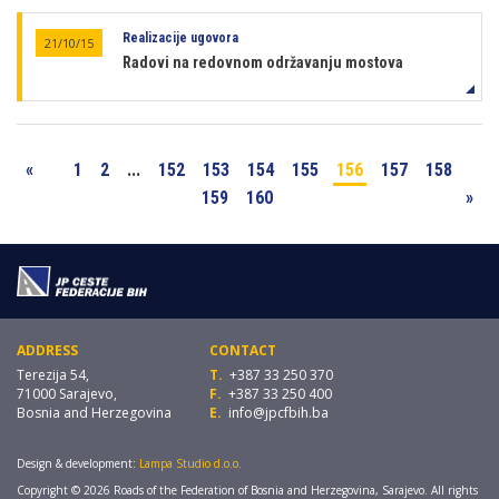
Realizacije ugovora
21/10/15
Radovi na redovnom održavanju mostova
«
1
2
...
152
153
154
155
156
157
158
159
160
»
ADDRESS
CONTACT
Terezija 54,
T.
+387 33 250 370
71000 Sarajevo,
F.
+387 33 250 400
Bosnia and Herzegovina
E.
info@jpcfbih.ba
Design & development:
Lampa Studio d.o.o.
Copyright © 2026 Roads of the Federation of Bosnia and Herzegovina, Sarajevo. All rights