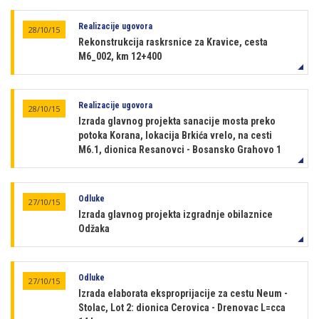
Realizacije ugovora
28/10/15
Rekonstrukcija raskrsnice za Kravice, cesta
M6_002, km 12+400
Realizacije ugovora
28/10/15
Izrada glavnog projekta sanacije mosta preko
potoka Korana, lokacija Brkića vrelo, na cesti
M6.1, dionica Resanovci - Bosansko Grahovo 1
Odluke
27/10/15
Izrada glavnog projekta izgradnje obilaznice
Odžaka
Odluke
27/10/15
Izrada elaborata eksproprijacije za cestu Neum -
Stolac, Lot 2: dionica Cerovica - Drenovac L=cca