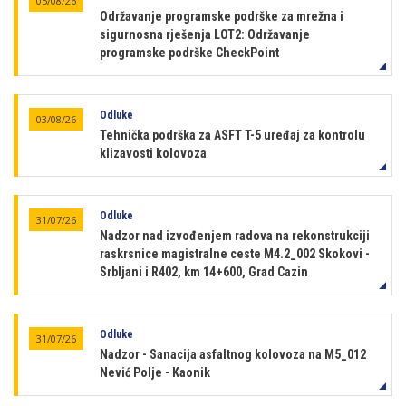
05/08/26
Održavanje programske podrške za mrežna i
sigurnosna rješenja LOT2: Održavanje
programske podrške CheckPoint
Odluke
03/08/26
Tehnička podrška za ASFT T-5 uređaj za kontrolu
klizavosti kolovoza
Odluke
31/07/26
Nadzor nad izvođenjem radova na rekonstrukciji
raskrsnice magistralne ceste M4.2_002 Skokovi -
Srbljani i R402, km 14+600, Grad Cazin
Odluke
31/07/26
Nadzor - Sanacija asfaltnog kolovoza na M5_012
Nević Polje - Kaonik