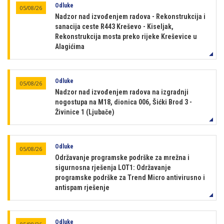
Odluke
05/08/26
Nadzor nad izvođenjem radova - Rekonstrukcija i
sanacija ceste R443 Kreševo - Kiseljak,
Rekonstrukcija mosta preko rijeke Kreševice u
Alagićima
Odluke
05/08/26
Nadzor nad izvođenjem radova na izgradnji
nogostupa na M18, dionica 006, Šićki Brod 3 -
Živinice 1 (Ljubače)
Odluke
05/08/26
Održavanje programske podrške za mrežna i
sigurnosna rješenja LOT1: Održavanje
programske podrške za Trend Micro antivirusno i
antispam rješenje
Odluke