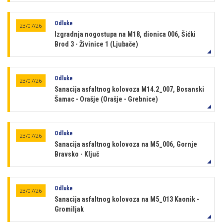
Odluke
23/07/26
Izgradnja nogostupa na M18, dionica 006, Šićki
Brod 3 - Živinice 1 (Ljubače)
Odluke
23/07/26
Sanacija asfaltnog kolovoza M14.2_007, Bosanski
Šamac - Orašje (Orašje - Grebnice)
Odluke
23/07/26
Sanacija asfaltnog kolovoza na M5_006, Gornje
Bravsko - Ključ
Odluke
23/07/26
Sanacija asfaltnog kolovoza na M5_013 Kaonik -
Gromiljak