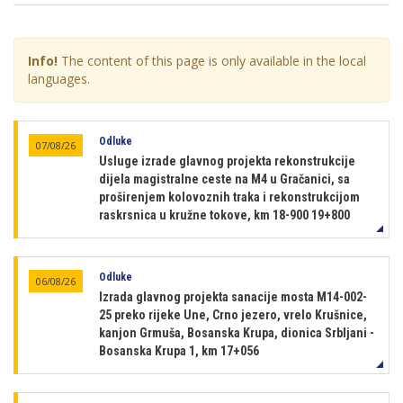
Info!
The content of this page is only available in the local
languages.
Odluke
07/08/26
Usluge izrade glavnog projekta rekonstrukcije
dijela magistralne ceste na M4 u Gračanici, sa
proširenjem kolovoznih traka i rekonstrukcijom
raskrsnica u kružne tokove, km 18-900 19+800
Odluke
06/08/26
Izrada glavnog projekta sanacije mosta M14-002-
25 preko rijeke Une, Crno jezero, vrelo Krušnice,
kanjon Grmuša, Bosanska Krupa, dionica Srbljani -
Bosanska Krupa 1, km 17+056