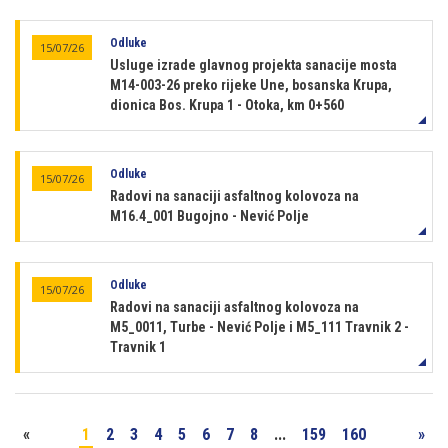
Odluke
15/07/26
Usluge izrade glavnog projekta sanacije mosta
M14-003-26 preko rijeke Une, bosanska Krupa,
dionica Bos. Krupa 1 - Otoka, km 0+560
Odluke
15/07/26
Radovi na sanaciji asfaltnog kolovoza na
M16.4_001 Bugojno - Nević Polje
Odluke
15/07/26
Radovi na sanaciji asfaltnog kolovoza na
M5_0011, Turbe - Nević Polje i M5_111 Travnik 2 -
Travnik 1
«
1
2
3
4
5
6
7
8
...
159
160
»