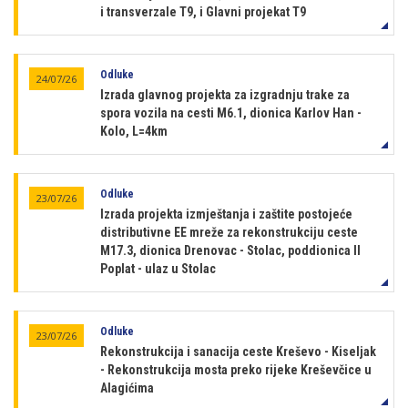
i transverzale T9, i Glavni projekat T9
Odluke
24/07/26
Izrada glavnog projekta za izgradnju trake za
spora vozila na cesti M6.1, dionica Karlov Han -
Kolo, L=4km
Odluke
23/07/26
Izrada projekta izmještanja i zaštite postojeće
distributivne EE mreže za rekonstrukciju ceste
M17.3, dionica Drenovac - Stolac, poddionica II
Poplat - ulaz u Stolac
Odluke
23/07/26
Rekonstrukcija i sanacija ceste Kreševo - Kiseljak
- Rekonstrukcija mosta preko rijeke Kreševčice u
Alagićima