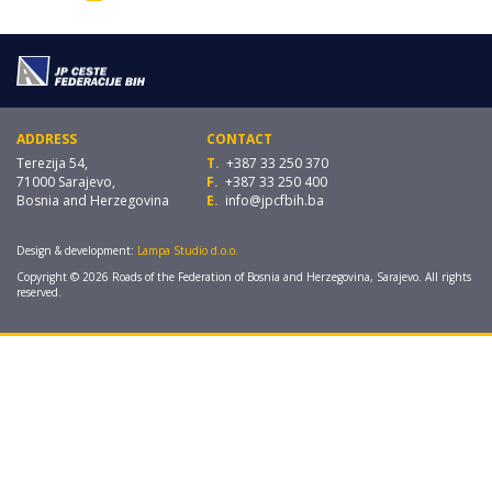
ADDRESS
CONTACT
Terezija 54,
T.
+387 33 250 370
71000 Sarajevo,
F.
+387 33 250 400
Bosnia and Herzegovina
E.
info@jpcfbih.ba
Design & development:
Lampa Studio d.o.o.
Copyright © 2026 Roads of the Federation of Bosnia and Herzegovina, Sarajevo. All rights
reserved.