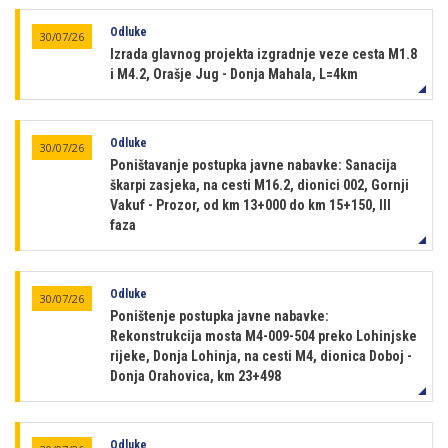
Odluke
30/07/26
Izrada glavnog projekta izgradnje veze cesta M1.8
i M4.2, Orašje Jug - Donja Mahala, L=4km
Odluke
30/07/26
Poništavanje postupka javne nabavke: Sanacija
škarpi zasjeka, na cesti M16.2, dionici 002, Gornji
Vakuf - Prozor, od km 13+000 do km 15+150, III
faza
Odluke
30/07/26
Poništenje postupka javne nabavke:
Rekonstrukcija mosta M4-009-504 preko Lohinjske
rijeke, Donja Lohinja, na cesti M4, dionica Doboj -
Donja Orahovica, km 23+498
Odluke