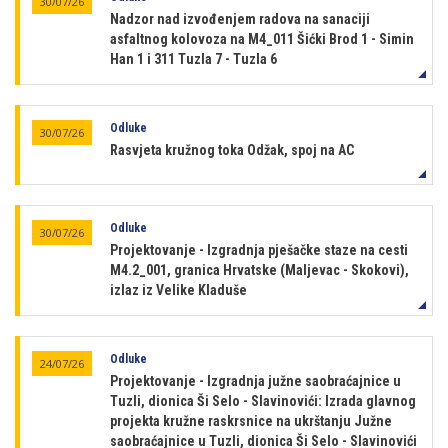
30/07/26
Nadzor nad izvođenjem radova na sanaciji
asfaltnog kolovoza na M4_011 Šićki Brod 1 - Simin
Han 1 i 311 Tuzla 7 - Tuzla 6
Odluke
30/07/26
Rasvjeta kružnog toka Odžak, spoj na AC
Odluke
30/07/26
Projektovanje - Izgradnja pješačke staze na cesti
M4.2_001, granica Hrvatske (Maljevac - Skokovi),
izlaz iz Velike Kladuše
Odluke
24/07/26
Projektovanje - Izgradnja južne saobraćajnice u
Tuzli, dionica Ši Selo - Slavinovići: Izrada glavnog
projekta kružne raskrsnice na ukrštanju Južne
saobraćajnice u Tuzli, dionica Ši Selo - Slavinovići