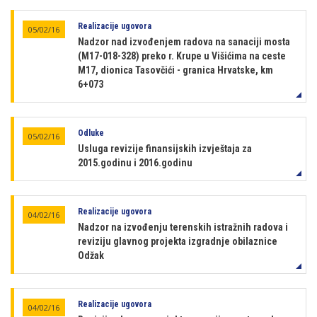
Realizacije ugovora
05/02/16
Nadzor nad izvođenjem radova na sanaciji mosta
(M17-018-328) preko r. Krupe u Višićima na ceste
M17, dionica Tasovčići - granica Hrvatske, km
6+073
Odluke
05/02/16
Usluga revizije finansijskih izvještaja za
2015.godinu i 2016.godinu
Realizacije ugovora
04/02/16
Nadzor na izvođenju terenskih istražnih radova i
reviziju glavnog projekta izgradnje obilaznice
Odžak
Realizacije ugovora
04/02/16