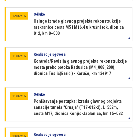
Odluke
12/02/16
Usluge izrade glavnog projekta rekonstrukcije
raskrsnice cesta M5 i M16.4 u kružni tok, dionica
012, km 0+000
Realizacije ugovora
11/02/16
Kontrola/Revizija glavnog projekta rekonstrukcije
mosta preko potoka Radušica (M4_008_200),
dionica Teslić(Barići) - Karuše, km 13+917
Odluke
11/02/16
Poništavanje postupka: Izrada glavnog projekta
sanacije tunela "Crnaja" (T17-012-2), L=552m,
cesta M17, dionica Konjic-Jablanica, km 15+082
Realizacije ugovora
10/02/16