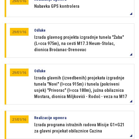
29/01/16
Nabavka GPS kontrolera
Odluke
29/01/16
Izrada glavnog projekta izgradnje tunela "Žaba"
(L=cca 975m), na cesti M17.3 Neum-Stolac,
dionica Bročanac-Drenovac
Odluke
29/01/16
Izrada glavnih (izvedbenih) projekata izgradnje
tunela "Novi" (l=cca 915m) i tunela (pokriveni
usjek) "Privorac" (l=cca 180m), južna obilaznica
Mostara, dionica Miljkovići - Rodoč - veza na M17
Realizacije ugovora
21/01/16
Izrada programa istražnih radova Misije G1+G21
za glavni projekat obilaznice Cazina