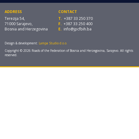
ADDRESS
CONTACT
Terezija 54,
T.
+387 33 250 370
71000 Sarajevo,
F.
+387 33 250 400
Bosnia and Herzegovina
E.
info@jpcfbih.ba
Design & development:
Lampa Studio d.o.o.
Copyright © 2026 Roads of the Federation of Bosnia and Herzegovina, Sarajevo. All rights
reserved.