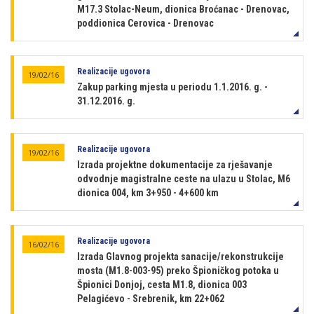
M17.3 Stolac-Neum, dionica Broćanac - Drenovac,
poddionica Cerovica - Drenovac
Realizacije ugovora
19/02/16
Zakup parking mjesta u periodu 1.1.2016. g. -
31.12.2016. g.
Realizacije ugovora
19/02/16
Izrada projektne dokumentacije za rješavanje
odvodnje magistralne ceste na ulazu u Stolac, M6
dionica 004, km 3+950 - 4+600 km
Realizacije ugovora
16/02/16
Izrada Glavnog projekta sanacije/rekonstrukcije
mosta (M1.8-003-95) preko Špioničkog potoka u
Špionici Donjoj, cesta M1.8, dionica 003
Pelagićevo - Srebrenik, km 22+062