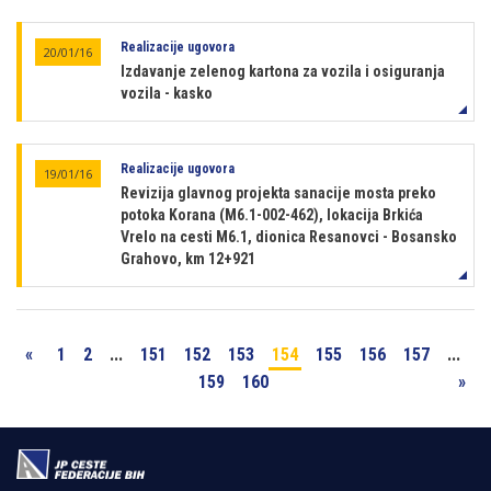
Realizacije ugovora
20/01/16
Izdavanje zelenog kartona za vozila i osiguranja
vozila - kasko
Realizacije ugovora
19/01/16
Revizija glavnog projekta sanacije mosta preko
potoka Korana (M6.1-002-462), lokacija Brkića
Vrelo na cesti M6.1, dionica Resanovci - Bosansko
Grahovo, km 12+921
«
1
2
...
151
152
153
154
155
156
157
...
159
160
»