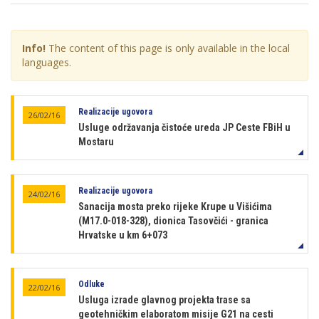
Info!
The content of this page is only available in the local
languages.
Realizacije ugovora
26/02/16
Usluge održavanja čistoće ureda JP Ceste FBiH u
Mostaru
Realizacije ugovora
24/02/16
Sanacija mosta preko rijeke Krupe u Višićima
(M17.0-018-328), dionica Tasovčići - granica
Hrvatske u km 6+073
Odluke
22/02/16
Usluga izrade glavnog projekta trase sa
geotehničkim elaboratom misije G21 na cesti