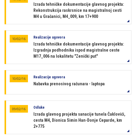
Izrada tehničke dokumentacije glavnog projekta:
Rekonstrukcija raskrsnice na magistralnoj cesti
M4 u Gračanici, M4_009, km 17+900
Realizacije ugovora
10/02/16
Izrada tehničke dokumentacije glavnog projekta:
Izgradnja podhodnika ispod magistralne ceste
M17_006 na lokalitetu "Zenički put"
Realizacije ugovora
10/02/16
Nabavka prenosivog računara - laptopa
Odluke
09/02/16
Izrada glavnog projekta sanacije tunela Čaklovići,
cesta M4, Dionica Simin Han-Donje Ceparde, km
2+775