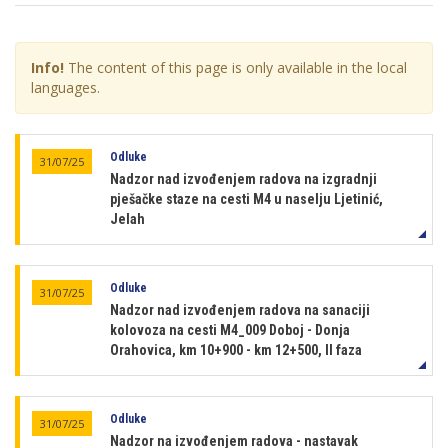
Info!
The content of this page is only available in the local
languages.
Odluke
31/07/25
Nadzor nad izvođenjem radova na izgradnji
pješačke staze na cesti M4 u naselju Ljetinić,
Jelah
Odluke
31/07/25
Nadzor nad izvođenjem radova na sanaciji
kolovoza na cesti M4_009 Doboj - Donja
Orahovica, km 10+900 - km 12+500, II faza
Odluke
31/07/25
Nadzor na izvođenjem radova - nastavak