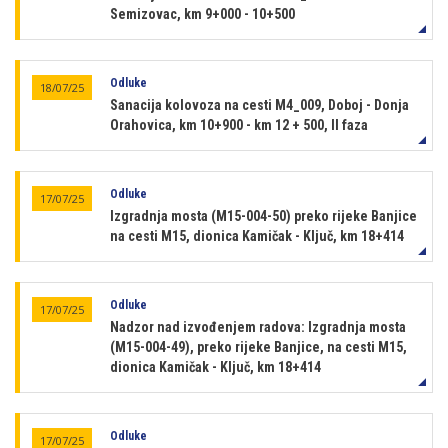
Semizovac, km 9+000 - 10+500
Odluke
18/07/25
Sanacija kolovoza na cesti M4_009, Doboj - Donja
Orahovica, km 10+900 - km 12 + 500, II faza
Odluke
17/07/25
Izgradnja mosta (M15-004-50) preko rijeke Banjice
na cesti M15, dionica Kamičak - Ključ, km 18+414
Odluke
17/07/25
Nadzor nad izvođenjem radova: Izgradnja mosta
(M15-004-49), preko rijeke Banjice, na cesti M15,
dionica Kamičak - Ključ, km 18+414
Odluke
17/07/25