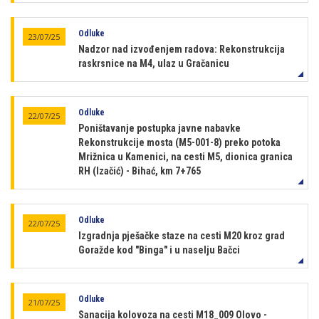
Odluke
23/07/25
Nadzor nad izvođenjem radova: Rekonstrukcija
raskrsnice na M4, ulaz u Gračanicu
Odluke
22/07/25
Poništavanje postupka javne nabavke
Rekonstrukcije mosta (M5-001-8) preko potoka
Mrižnica u Kamenici, na cesti M5, dionica granica
RH (Izačić) - Bihać, km 7+765
Odluke
22/07/25
Izgradnja pješačke staze na cesti M20 kroz grad
Goražde kod "Binga" i u naselju Bačci
Odluke
21/07/25
Sanacija kolovoza na cesti M18_009 Olovo -