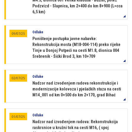
M4.3, dionica 001 Velika Kladuša - Bužim, potez
Podzvizd - Slapnica, km 2+400 do km 8+900 (L=cca
6,5 km)
Odluke
09/07/25
Poništenje postupka javne nabavke:
Rekonstrukcija mosta (M18-004-114) preko rijeke
Tinje u Donjoj Potpeći na cesti M1.8, dionica 004
Srebrenik - Šićki Brod 3, km 10+709
Odluke
02/07/25
Nadzor nad izvođenjem radova rekonstrukcije i
modernizacije kolovoza i pješačkih staza na cesti
M14_001 od km 0+500 do km 2+170, grad Bihać
Odluke
01/07/25
Nadzor nad izvođenjem radova: Rekonstrukcija
raskrsnice u kružni tok na cesti M16, ( spoj