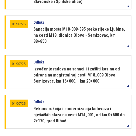
Slavonske i Splitske ulice)
Odluke
01/07/25
Sanacija mosta M18-009-395 preko rijeke Ljubine,
na cesti M18, dionica Olovo - Semizovac, km
38+850
Odluke
01/07/25
Izvođenje radova na sanaciji i zaštiti kosina od
odrona na magistralnoj cesti M18_009 Olovo -
Semizovac, km 16+000, - km 20+000
Odluke
01/07/25
Rekonstrukcija i modernizacija kolovoza i
pješačkih staza na cesti M14_001, od km 0+500 do
2+170, grad Bihać