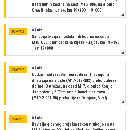
nestabilnih kosina na cesti M16_006, na dionici:
Crna Rijeka - Jajce, km 19+190 - 19+800
Odluke
10/07/25
Sanacija škarpi i nestabilnih kosina na cesti
M16_006, dionica: Crna Rijeka - Jajce, km 19 +190
- km 19+800
Odluke
09/07/25
Nadzor nad izvođenjem radova: 1. Zamjena
dilatacija na mostu (M17-012-302) preko duboke
doline, Ostrožac, na cesti M17, dionica Konjic -
Jablanica 1; 2. Zamjena dilatacija na mostu
(M19.2-001-96) preko rijeke Drinjače, Vitalj.
Odluke
09/07/25
Revizija glavnog projekta rekonstrukcije ceste