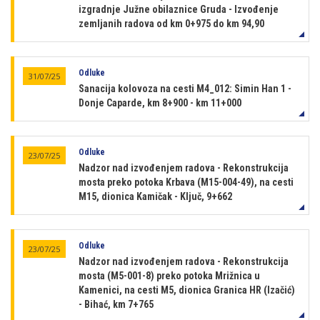
izgradnje Južne obilaznice Gruda - Izvođenje
zemljanih radova od km 0+975 do km 94,90
Odluke
31/07/25
Sanacija kolovoza na cesti M4_012: Simin Han 1 -
Donje Caparde, km 8+900 - km 11+000
Odluke
23/07/25
Nadzor nad izvođenjem radova - Rekonstrukcija
mosta preko potoka Krbava (M15-004-49), na cesti
M15, dionica Kamičak - Ključ, 9+662
Odluke
23/07/25
Nadzor nad izvođenjem radova - Rekonstrukcija
mosta (M5-001-8) preko potoka Mrižnica u
Kamenici, na cesti M5, dionica Granica HR (Izačić)
- Bihać, km 7+765