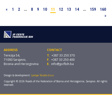
«
1
2
...
8
9
10
11
12
13
14
...
159
160
»
ADDRESS
CONTACT
Terezija 54,
T.
+387 33 250 370
71000 Sarajevo,
F.
+387 33 250 400
Bosnia and Herzegovina
E.
info@jpcfbih.ba
Design & development:
Lampa Studio d.o.o.
Copyright © 2026 Roads of the Federation of Bosnia and Herzegovina, Sarajevo. All rights
reserved.