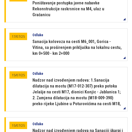
Poništavanje postupka javne nabavke
Rekonstrukcije raskrsnice na M4, ulaz u
Gračanicu
Odluke
17/07/25
Sanacija kolovoza na cesti M6_001, Gorica -
Vitina, sa proširenjem priključka na lokalnu cestu,
km 0+500 - km 2+000
Odluke
15/07/25
Nadzor nad izvođenjem radova: 1.Sanacija
dilatacija na mostu (M17-012-307) preko potoka
Jelašje na cesti M17, dionici Konjic - Jablanica 1;
2. Zamjena dilatacija na mostu (M18-009-390)
preko rijeke Ljubine u Poturovićima na cesti M18,
Odluke
15/07/25
Nadzor nad izvođenjem radova na Sanaciji škarpi i