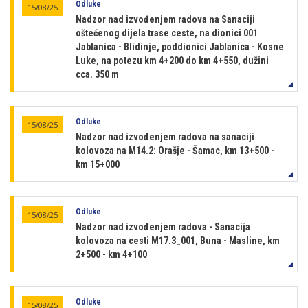
Odluke
15/08/25
Nadzor nad izvođenjem radova na Sanaciji
oštećenog dijela trase ceste, na dionici 001
Jablanica - Blidinje, poddionici Jablanica - Kosne
Luke, na potezu km 4+200 do km 4+550, dužini
cca. 350 m
Odluke
15/08/25
Nadzor nad izvođenjem radova na sanaciji
kolovoza na M14.2: Orašje - Šamac, km 13+500 -
km 15+000
Odluke
15/08/25
Nadzor nad izvođenjem radova - Sanacija
kolovoza na cesti M17.3_001, Buna - Masline, km
2+500 - km 4+100
Odluke
15/08/25