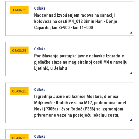
Odluke
11/08/25
Nadzor nad izvođenjem radova na sanaciji
kolovoza na cesti M4_012 Simin Han - Donje
Caparde, km 8+900 - km 11+000
Odluke
06/08/25
Poništavanje postupka javne nabavke Izgradnje
pješačke staze na magistralnoj cesti M4 u naselju
Ljetinić, u Jelahu
Odluke
06/08/25
Izgradnja Južne obilaznice Mostara, dionica
Miljkovići - Rodoč veza na M17, poddionica tunel
Novi (P305a) - čvor Rodoč (P386) sa izgradnjom
privremene veze na postojeću lokalnu cestu,
Odluke
06/08/25