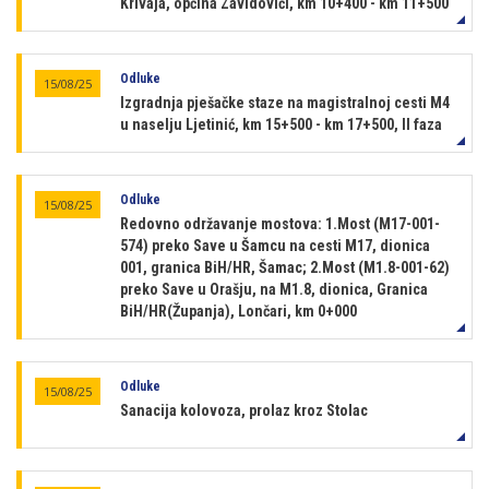
Krivaja, općina Zavidovići, km 10+400 - km 11+500
Odluke
15/08/25
Izgradnja pješačke staze na magistralnoj cesti M4
u naselju Ljetinić, km 15+500 - km 17+500, II faza
Odluke
15/08/25
Redovno održavanje mostova: 1.Most (M17-001-
574) preko Save u Šamcu na cesti M17, dionica
001, granica BiH/HR, Šamac; 2.Most (M1.8-001-62)
preko Save u Orašju, na M1.8, dionica, Granica
BiH/HR(Županja), Lončari, km 0+000
Odluke
15/08/25
Sanacija kolovoza, prolaz kroz Stolac