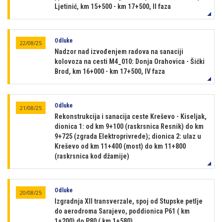
Ljetinić, km 15+500 - km 17+500, II faza
Odluke
22/08/25
Nadzor nad izvođenjem radova na sanaciji
kolovoza na cesti M4_010: Donja Orahovica - Šićki
Brod, km 16+000 - km 17+500, IV faza
Odluke
21/08/25
Rekonstrukcija i sanacija ceste Kreševo - Kiseljak,
dionica 1: od km 9+100 (raskrsnica Resnik) do km
9+725 (zgrada Elektroprivrede); dionica 2: ulaz u
Kreševo od km 11+400 (most) do km 11+800
(raskrsnica kod džamije)
Odluke
20/08/25
Izgradnja XII transverzale, spoj od Stupske petlje
do aerodroma Sarajevo, poddionica P61 ( km
1+200) do P80 ( km 1+580)