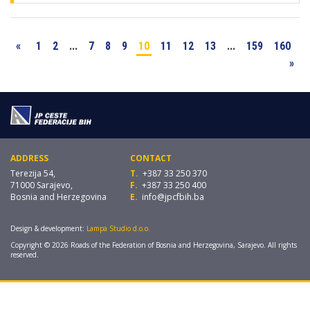
«
1
2
...
7
8
9
10
11
12
13
...
159
160
»
ADDRESS
CONTACT
Terezija 54,
T.
+387 33 250 370
71000 Sarajevo,
F.
+387 33 250 400
Bosnia and Herzegovina
E.
info@jpcfbih.ba
Design & development:
Lampa Studio d.o.o.
Copyright © 2026 Roads of the Federation of Bosnia and Herzegovina, Sarajevo. All rights
reserved.