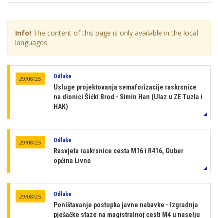
Info!
The content of this page is only available in the local
languages.
Odluke
29/08/25
Usluge projektovanja semaforizacije raskrsnice
na dionici Šićki Brod - Simin Han (Ulaz u ZE Tuzla i
HAK)
Odluke
29/08/25
Rasvjeta raskrsnice cesta M16 i R416, Guber
općina Livno
Odluke
29/08/25
Poništavanje postupka javne nabavke - Izgradnja
pješačke staze na magistralnoj cesti M4 u naselju