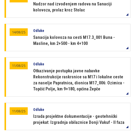
Nadzor nad izvođenjem radova na Sanaciji
kolovoza, prolaz kroz Stolac
Odluke
14/08/25
Sanacija kolovoza na cesti M17.3_001 Buna -
Masline, km 2+500 - km 4+100
Odluke
11/08/25
Otkazivanje postupka javne nabavke
Rekonstrukcije raskrsnice sa M17 i lokalne ceste
za naselje Papratnica, dionica M17_006: Ozimica -
Topčić Polje, km 9+180, općina Žepče
Odluke
11/08/25
Izrada projektne dokumentacije - geotehnički
projekat: Izgradnja obilaznice Donji Vakuf - II faza