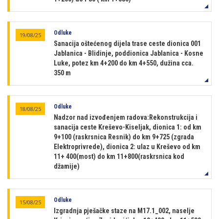
Odluke
19/08/25
Sanacija oštećenog dijela trase ceste dionica 001
Jablanica - Blidinje, poddionica Jablanica - Kosne
Luke, potez km 4+200 do km 4+550, dužina cca.
350 m
Odluke
18/08/25
Nadzor nad izvođenjem radova:Rekonstrukcija i
sanacija ceste Kreševo-Kiseljak, dionica 1: od km
9+100 (raskrsnica Resnik) do km 9+725 (zgrada
Elektroprivrede), dionica 2: ulaz u Kreševo od km
11+ 400(most) do km 11+800(raskrsnica kod
džamije)
Odluke
15/08/25
Izgradnja pješačke staze na M17.1_002, naselje