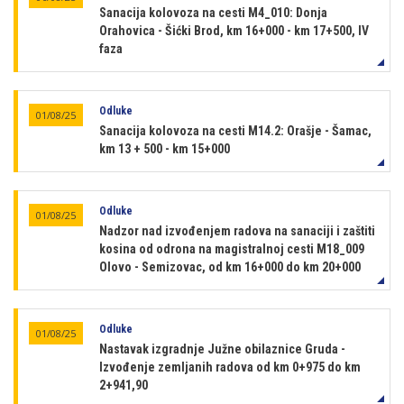
Sanacija kolovoza na cesti M4_010: Donja
Orahovica - Šićki Brod, km 16+000 - km 17+500, IV
faza
Odluke
01/08/25
Sanacija kolovoza na cesti M14.2: Orašje - Šamac,
km 13 + 500 - km 15+000
Odluke
01/08/25
Nadzor nad izvođenjem radova na sanaciji i zaštiti
kosina od odrona na magistralnoj cesti M18_009
Olovo - Semizovac, od km 16+000 do km 20+000
Odluke
01/08/25
Nastavak izgradnje Južne obilaznice Gruda -
Izvođenje zemljanih radova od km 0+975 do km
2+941,90