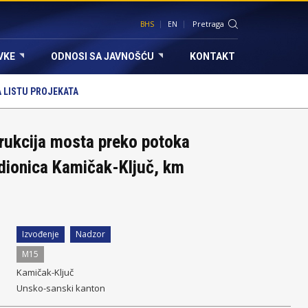
BHS
EN
VKE
ODNOSI SA JAVNOŠĆU
KONTAKT
 LISTU PROJEKATA
rukcija mosta preko potoka
dionica Kamičak-Ključ, km
Izvođenje
Nadzor
M15
Kamičak-Ključ
Unsko-sanski kanton