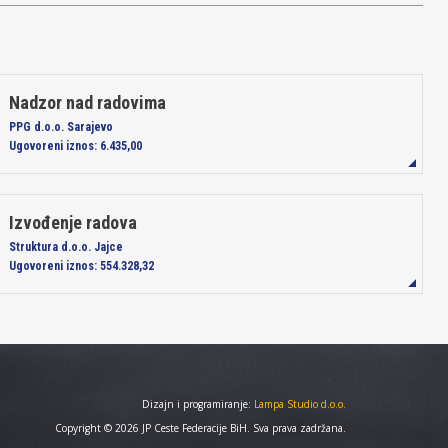
Nadzor nad radovima
PPG d.o.o. Sarajevo
Ugovoreni iznos:
6.435,00
Izvođenje radova
Struktura d.o.o. Jajce
Ugovoreni iznos:
554.328,32
Dizajn i programiranje:
Lampa Studio d.o.o.
Copyright © 2026 JP Ceste Federacije BiH. Sva prava zadržana.