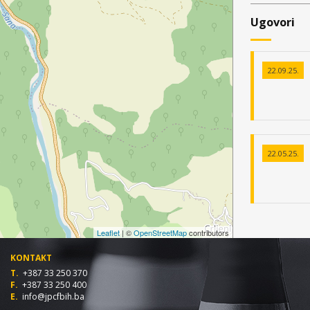
Ugovori
22.09.25.
22.05.25.
Leaflet
| ©
OpenStreetMap
contributors
KONTAKT
T.
+387 33 250 370
F.
+387 33 250 400
E.
info@jpcfbih.ba