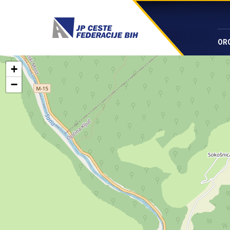
OR
+
−