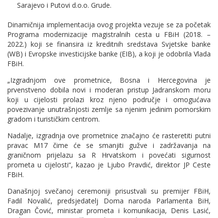
Sarajevo i Putovi d.o.o. Grude.
Dinamičnija implementacija ovog projekta vezuje se za početak
Programa modernizacije magistralnih cesta u FBiH (2018. –
2022.) koji se finansira iz kreditnih sredstava Svjetske banke
(WB) i Evropske investicijske banke (EIB), a koji je odobrila Vlada
FBiH.
„Izgradnjom ove prometnice, Bosna i Hercegovina je
prvenstveno dobila novi i moderan pristup Jadranskom moru
koji u cijelosti prolazi kroz njeno područje i omogućava
povezivanje unutrašnjosti zemlje sa njenim jedinim pomorskim
gradom i turističkim centrom.
Nadalje, izgradnja ove prometnice značajno će rasteretiti putni
pravac M17 čime će se smanjiti gužve i zadržavanja na
graničnom prijelazu sa R Hrvatskom i povećati sigurnost
prometa u cijelosti“, kazao je Ljubo Pravdić, direktor JP Ceste
FBiH.
Današnjoj svečanoj ceremoniji prisustvali su premijer FBiH,
Fadil Novalić, predsjedatelj Doma naroda Parlamenta BiH,
Dragan Čović, ministar prometa i komunikacija, Denis Lasić,