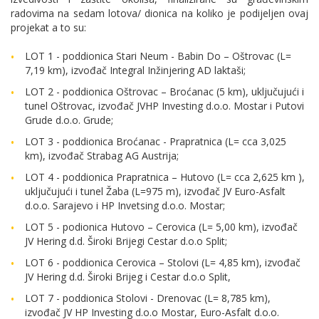
radovima na sedam lotova/ dionica na koliko je podijeljen ovaj
projekat a to su:
LOT 1 - poddionica Stari Neum - Babin Do – Oštrovac (L=
7,19 km), izvođač Integral Inžinjering AD laktaši;
LOT 2 - poddionica Oštrovac – Broćanac (5 km), uključujući i
tunel Oštrovac, izvođač JVHP Investing d.o.o. Mostar i Putovi
Grude d.o.o. Grude;
LOT 3 - poddionica Broćanac - Prapratnica (L= cca 3,025
km), izvođač Strabag AG Austrija;
LOT 4 - poddionica Prapratnica – Hutovo (L= cca 2,625 km ),
uključujući i tunel Žaba (L=975 m), izvođač JV Euro-Asfalt
d.o.o. Sarajevo i HP Invetsing d.o.o. Mostar;
LOT 5 - podionica Hutovo – Cerovica (L= 5,00 km), izvođač
JV Hering d.d. Široki Brijegi Cestar d.o.o Split;
LOT 6 - poddionica Cerovica – Stolovi (L= 4,85 km), izvođač
JV Hering d.d. Široki Brijeg i Cestar d.o.o Split,
LOT 7 - poddionica Stolovi - Drenovac (L= 8,785 km),
izvođač JV HP Investing d.o.o Mostar, Euro-Asfalt d.o.o.