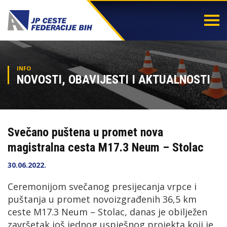
Togg
navi
INFO
NOVOSTI, OBAVIJESTI I AKTUALNOSTI
Svečano puštena u promet nova
magistralna cesta M17.3 Neum – Stolac
30.06.2022.
Ceremonijom svečanog presijecanja vrpce i
puštanja u promet novoizgrađenih 36,5 km
ceste M17.3 Neum – Stolac, danas je obilježen
završetak još jednog uspješnog projekta koji je