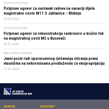
POTPIS UGOVORA
Potpisan ugovor za nastavak radova na sanaciji dijela
magistralne ceste M17.5 Jablanica – Blidinje
22.07.2026.
POTPIS UGOVORA
Potpisan ugovor za rekonstrukciju raskrsnice u kružni tok
na magistralnoj cesti M5 u Busovači
22.07.2026.
MALI RADIĆ-VRANJSKA
Javni poziv radi sporazumnog rješavanja sticanja prava
vlasništva na nekretninama predloženim za eksproprijaciju
17.07.2026.
ADRESA
KONTAKT