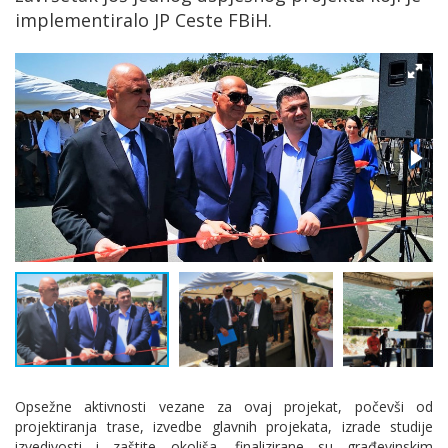
implementiralo JP Ceste FBiH.
Opsežne aktivnosti vezane za ovaj projekat, počevši od
projektiranja trase, izvedbe glavnih projekata, izrade studije
izvedivosti i zaštite okoliša, finalizirane su građevinskim