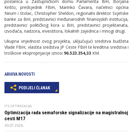
poslanica u Zastupničkom domu Parlamenta BiH, Borjana
Krišto, predsjednik FBiH, Marinko Čavara, načelnici općina
Neum i Stolac, Christopher Sheldon, regionalni direktor Svjetske
banke za BiH, predstavnici međunarodnih finansijskih institucija,
predstavnici političkog kora u BiH, predstavnici projektanata,
izvođača, nadzora, investitora, lokalnih zajednica i mnogi drugi.
Ukupna vrijednost ovog projekta, uključujući sredstva budžeta
Vlade FBiH, vlastita sredstva JP Ceste FBiH te kreditna sredstva i
troškove eksproprijacije iznosi
96.523.354,33
KM.
ARHIVA NOVOSTI
PODIJELI ČLANAK
ITS OPTIMIZACIJA
Optimizacija rada semaforske signalizacije na magistralnoj
cesti M17
30.07.2026.