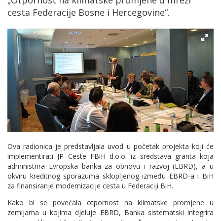
„Otpornost na klimatske promjene u mreži
cesta Federacije Bosne i Hercegovine“.
Ova radionica je predstavljala uvod u početak projekta koji će
implementirati JP Ceste FBiH d.o.o. iz sredstava granta koja
administrira Evropska banka za obnovu i razvoj (EBRD), a u
okviru kreditnog sporazuma sklopljenog između EBRD-a i BiH
za finansiranje modernizacije cesta u Federaciji BiH.
Kako bi se povećala otpornost na klimatske promjene u
zemljama u kojima djeluje EBRD, Banka sistematski integrira