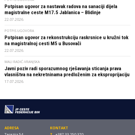
Potpisan ugovor za nastavak radova na sanaciji dijela
magistralne ceste M17.5 Jablanica – Blidinje
22.07.2026.
POTPIS UGOVORA
Potpisan ugovor za rekonstrukciju raskrsnice u kružni tok
na magistralnoj cesti M5 u Busovači
22.07.2026.
MALI RADIĆ-VRANJSKA
Javni poziv radi sporazumnog rješavanja sticanja prava
vlasništva na nekretninama predloženim za eksproprijaciju
17.07.2026.
ADRESA
KONTAKT
Terezija 54,
T.
+387 33 250 370