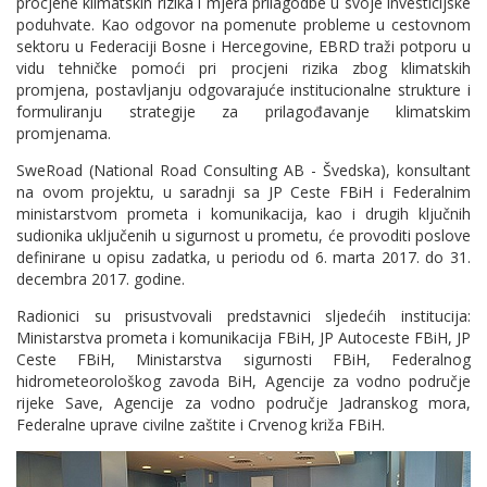
procjene klimatskih rizika i mjera prilagodbe u svoje investicijske
poduhvate. Kao odgovor na pomenute probleme u cestovnom
sektoru u Federaciji Bosne i Hercegovine, EBRD traži potporu u
vidu tehničke pomoći pri procjeni rizika zbog klimatskih
promjena, postavljanju odgovarajuće institucionalne strukture i
formuliranju strategije za prilagođavanje klimatskim
promjenama.
SweRoad (National Road Consulting AB - Švedska), konsultant
na ovom projektu, u saradnji sa JP Ceste FBiH i Federalnim
ministarstvom prometa i komunikacija, kao i drugih ključnih
sudionika uključenih u sigurnost u prometu, će provoditi poslove
definirane u opisu zadatka, u periodu od 6. marta 2017. do 31.
decembra 2017. godine.
Radionici su prisustvovali predstavnici sljedećih institucija:
Ministarstva prometa i komunikacija FBiH, JP Autoceste FBiH, JP
Ceste FBiH, Ministarstva sigurnosti FBiH, Federalnog
hidrometeorološkog zavoda BiH, Agencije za vodno područje
rijeke Save, Agencije za vodno područje Jadranskog mora,
Federalne uprave civilne zaštite i Crvenog križa FBiH.