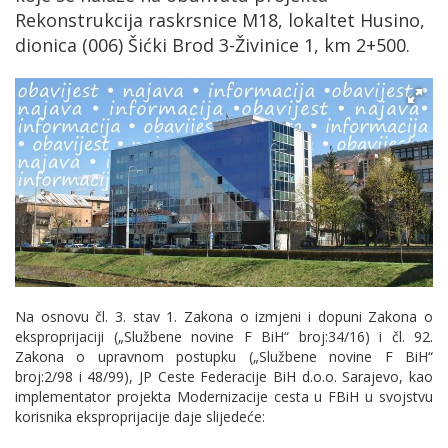
Rekonstrukcija raskrsnice M18, lokaltet Husino,
dionica (006) Šićki Brod 3-Živinice 1, km 2+500.
Na osnovu čl. 3. stav 1. Zakona o izmjeni i dopuni Zakona o
eksproprijaciji („Službene novine F BiH“ broj:34/16) i čl. 92.
Zakona o upravnom postupku („Službene novine F BiH“
broj:2/98 i 48/99), JP Ceste Federacije BiH d.o.o. Sarajevo, kao
implementator projekta Modernizacije cesta u FBiH u svojstvu
korisnika eksproprijacije daje slijedeće: