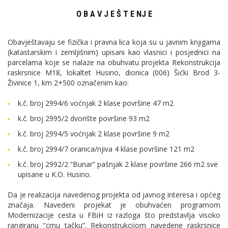
O B A V J E Š T E NJ E
Obavještavaju se fizička i pravna lica koja su u javnim knjigama
(katastarskim i zemljišnim) upisani kao vlasnici i posjednici na
parcelama koje se nalaze na obuhvatu projekta Rekonstrukcija
raskrsnice M18, lokaltet Husino, dionica (006) Šićki Brod 3-
Živinice 1, km 2+500 označenim kao:
k.č. broj 2994/6 voćnjak 2 klase površine 47 m2
k.č. broj 2995/2 dvorište površine 93 m2
k.č. broj 2994/5 voćnjak 2 klase površine 9 m2
k.č. broj 2994/7 oranica/njiva 4 klase površine 121 m2
k.č. broj 2992/2 “Bunar” pašnjak 2 klase površine 266 m2 sve
upisane u K.O. Husino.
Da je realizacija navedenog projekta od javnog interesa i općeg
značaja. Navedeni projekat je obuhvaćen programom
Modernizacije cesta u FBiH iz razloga što predstavlja visoko
rangiranu “crnu tačku”. Rekonstrukcijom navedene raskrsnice