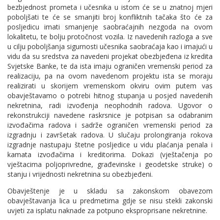
bezbjednost prometa i učesnika u istom će se u znatnoj mjeri
poboljšati te će se smanjiti broj konfliktnih tačaka što će za
posljedicu imati smanjenje saobraćajnih nezgoda na ovom
lokalitetu, te bolju protočnost vozila. Iz navedenih razloga a sve
u cilju poboljšanja sigurnosti učesnika saobraćaja kao i imajući u
vidu da su sredstva za navedeni projekat obezbjeđena iz kredita
Svjetske Banke, te da ista imaju ograničen vremenski period za
realizaciju, pa na ovom navedenom projektu ista se moraju
realizirati u skorijem vremenskom okviru ovim putem vas
obavještavamo o potrebi hitnog stupanja u posjed navedenih
nekretnina, radi izvođenja neophodnih radova. Ugovor o
rekonstrukciji navedene raskrsnice je potpisan sa odabranim
izvođačima radova i sadrže ograničen vremenski period za
izgradnju i završetak radova. U slučaju prolongiranja rokova
izgradnje nastupaju štetne posljedice u vidu plaćanja penala i
kamata izvođačima i kreditorima. Dokazi (vještačenja po
vještacima poljoprivredne, građevinske i geodetske struke) o
stanju i vrijednosti nekretnina su obezbjeđeni.
Obavještenje je u skladu sa zakonskom obavezom
obavještavanja lica u predmetima gdje se nisu stekli zakonski
uvjeti za isplatu naknade za potpuno eksproprisane nekretnine.