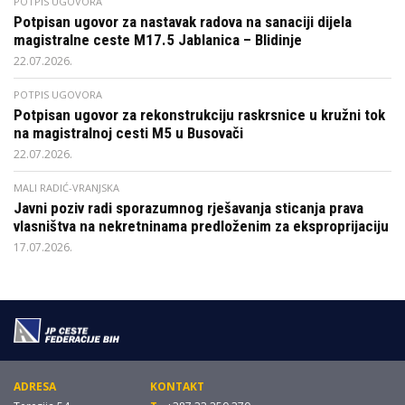
POTPIS UGOVORA
Potpisan ugovor za nastavak radova na sanaciji dijela
magistralne ceste M17.5 Jablanica – Blidinje
22.07.2026.
POTPIS UGOVORA
Potpisan ugovor za rekonstrukciju raskrsnice u kružni tok
na magistralnoj cesti M5 u Busovači
22.07.2026.
MALI RADIĆ-VRANJSKA
Javni poziv radi sporazumnog rješavanja sticanja prava
vlasništva na nekretninama predloženim za eksproprijaciju
17.07.2026.
ADRESA
KONTAKT