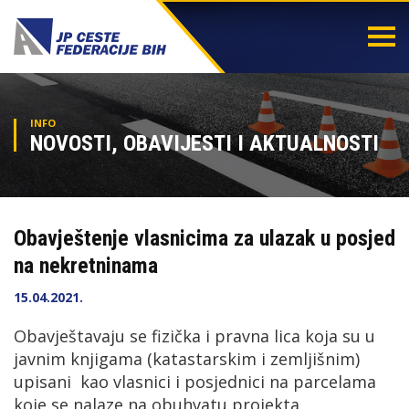
Togg
navi
INFO
NOVOSTI, OBAVIJESTI I AKTUALNOSTI
Obavještenje vlasnicima za ulazak u posjed
na nekretninama
15.04.2021.
Obavještavaju se fizička i pravna lica koja su u
javnim knjigama (katastarskim i zemljišnim)
upisani kao vlasnici i posjednici na parcelama
koje se nalaze na obuhvatu projekta