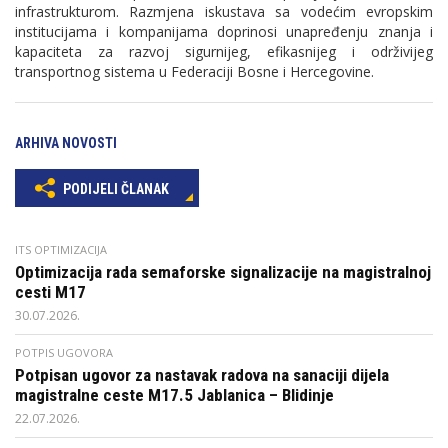
infrastrukturom. Razmjena iskustava sa vodećim evropskim
institucijama i kompanijama doprinosi unapređenju znanja i
kapaciteta za razvoj sigurnijeg, efikasnijeg i održivijeg
transportnog sistema u Federaciji Bosne i Hercegovine.
ARHIVA NOVOSTI
PODIJELI ČLANAK
ITS OPTIMIZACIJA
Optimizacija rada semaforske signalizacije na magistralnoj
cesti M17
30.07.2026.
POTPIS UGOVORA
Potpisan ugovor za nastavak radova na sanaciji dijela
magistralne ceste M17.5 Jablanica – Blidinje
22.07.2026.