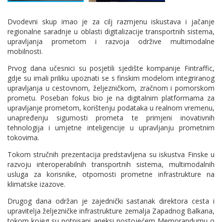
Dvodevni skup imao je za cilj razmjenu iskustava i jačanje
regionalne saradnje u oblasti digitalizacije transportnih sistema,
upravljanja prometom i razvoja održive multimodalne
mobilnosti.
Prvog dana učesnici su posjetili sjedište kompanije Fintraffic,
gdje su imali priliku upoznati se s finskim modelom integriranog
upravljanja u cestovnom, željezničkom, zračnom i pomorskom
prometu. Poseban fokus bio je na digitalnim platformama za
upravljanje prometom, korištenju podataka u realnom vremenu,
unapređenju sigurnosti prometa te primjeni inovativnih
tehnologija i umjetne inteligencije u upravljanju prometnim
tokovima.
Tokom stručnih prezentacija predstavljena su iskustva Finske u
razvoju interoperabilnih transportnih sistema, multimodalnih
usluga za korisnike, otpornosti prometne infrastrukture na
klimatske izazove.
Drugog dana održan je zajednički sastanak direktora cesta i
upravitelja željezničke infrastrukture zemalja Zapadnog Balkana,
tokom kojeg su potpisani aneksi postojećem Memorandumu o