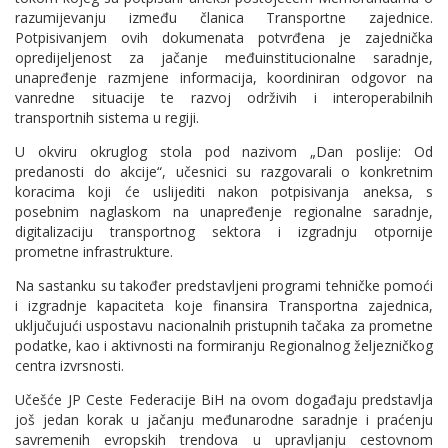
razumijevanju između članica Transportne zajednice.
Potpisivanjem ovih dokumenata potvrđena je zajednička
opredijeljenost za jačanje međuinstitucionalne saradnje,
unapređenje razmjene informacija, koordiniran odgovor na
vanredne situacije te razvoj održivih i interoperabilnih
transportnih sistema u regiji.
U okviru okruglog stola pod nazivom „Dan poslije: Od
predanosti do akcije“, učesnici su razgovarali o konkretnim
koracima koji će uslijediti nakon potpisivanja aneksa, s
posebnim naglaskom na unapređenje regionalne saradnje,
digitalizaciju transportnog sektora i izgradnju otpornije
prometne infrastrukture.
Na sastanku su također predstavljeni programi tehničke pomoći
i izgradnje kapaciteta koje finansira Transportna zajednica,
uključujući uspostavu nacionalnih pristupnih tačaka za prometne
podatke, kao i aktivnosti na formiranju Regionalnog željezničkog
centra izvrsnosti.
Učešće JP Ceste Federacije BiH na ovom događaju predstavlja
još jedan korak u jačanju međunarodne saradnje i praćenju
savremenih evropskih trendova u upravljanju cestovnom