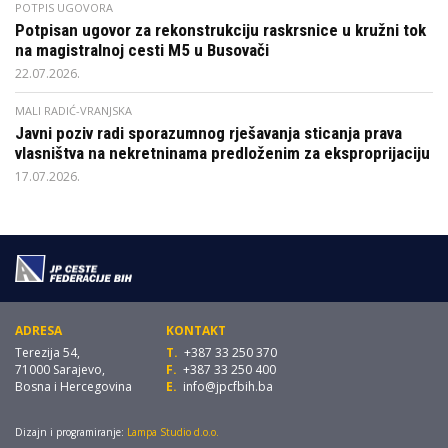
POTPIS UGOVORA
Potpisan ugovor za rekonstrukciju raskrsnice u kružni tok
na magistralnoj cesti M5 u Busovači
22.07.2026.
MALI RADIĆ-VRANJSKA
Javni poziv radi sporazumnog rješavanja sticanja prava
vlasništva na nekretninama predloženim za eksproprijaciju
17.07.2026.
ADRESA
KONTAKT
Terezija 54,
T.
+387 33 250 370
71000 Sarajevo,
F.
+387 33 250 400
Bosna i Hercegovina
E.
info@jpcfbih.ba
Dizajn i programiranje:
Lampa Studio d.o.o.