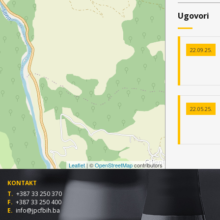
Ugovori
22.09.25.
22.05.25.
Leaflet
| ©
OpenStreetMap
contributors
KONTAKT
T.
+387 33 250 370
F.
+387 33 250 400
E.
info@jpcfbih.ba