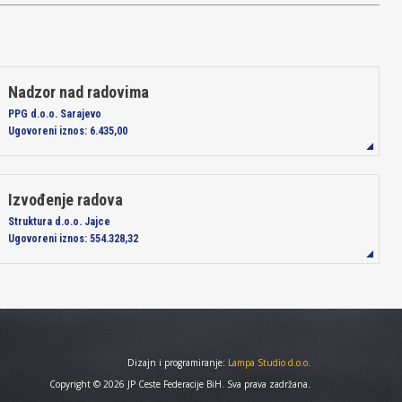
Nadzor nad radovima
PPG d.o.o. Sarajevo
Ugovoreni iznos:
6.435,00
Izvođenje radova
Struktura d.o.o. Jajce
Ugovoreni iznos:
554.328,32
Dizajn i programiranje:
Lampa Studio d.o.o.
Copyright © 2026 JP Ceste Federacije BiH. Sva prava zadržana.