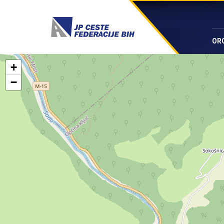
OR
+
−