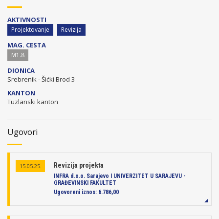
AKTIVNOSTI
Projektovanje
Revizija
MAG. CESTA
M1.8
DIONICA
Srebrenik - Šićki Brod 3
KANTON
Tuzlanski kanton
Ugovori
Revizija projekta
15.05.25.
INFRA d.o.o. Sarajevo I UNIVERZITET U SARAJEVU -
GRAĐEVINSKI FAKULTET
Ugovoreni iznos:
6.786,00