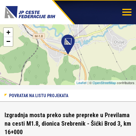
Togg
navi
+
−
Leaflet
| ©
OpenStreetMap
contributors
POVRATAK NA LISTU PROJEKATA
Izgradnja mosta preko suhe prepreke u Previlama
na cesti M1.8, dionica Srebrenik - Šićki Brod 3, km
16+000