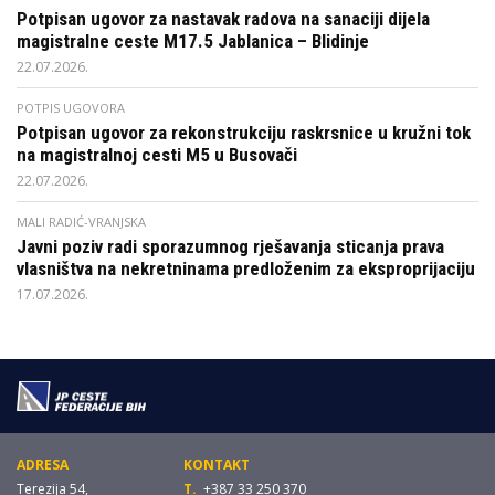
Potpisan ugovor za nastavak radova na sanaciji dijela
magistralne ceste M17.5 Jablanica – Blidinje
22.07.2026.
POTPIS UGOVORA
Potpisan ugovor za rekonstrukciju raskrsnice u kružni tok
na magistralnoj cesti M5 u Busovači
22.07.2026.
MALI RADIĆ-VRANJSKA
Javni poziv radi sporazumnog rješavanja sticanja prava
vlasništva na nekretninama predloženim za eksproprijaciju
17.07.2026.
ADRESA
KONTAKT
Terezija 54,
T.
+387 33 250 370