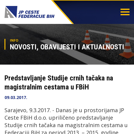
Togg
navi
INFO
NOVOSTI, OBAVIJESTI I AKTUALNOSTI
Predstavljanje Studije crnih tačaka na
magistralnim cestama u FBiH
09.03.2017.
Sarajevo, 9.3.2017. - Danas je u prostorijama JP
Ceste FBiH d.o.o. upriličeno predstavljanje
Studije crnih tačaka na magistralnim cestama u
Federaciji BiH za period 2013. – 2015. godine.