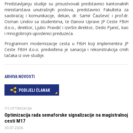
Predstavljanju studije su prisustvovali predstavnici kantonalnih
ministarstava unutrašnjih poslova, predstavnici Fakulteta za
saobraćaj i komunikacije, dekan, dr. Samir Čaušević i prof.dr.
Osman Lindov sa studentima, te članovi Uprave JP Ceste FBiH
d.o.o., direktor, Ljubo Pravdić i izvršni direktor, Dedo Pjanić, kao
i mnogobrojni uposlenici preduzeća.
Programom modernizacije cesta u FBiH koji implementira JP
Ceste FBIH d.o.o. predviđena je sanacija i rekonstrukcija crnih
tačaka iz ove studije.
ARHIVA NOVOSTI
PODIJELI ČLANAK
ITS OPTIMIZACIJA
Optimizacija rada semaforske signalizacije na magistralnoj
cesti M17
30.07.2026.