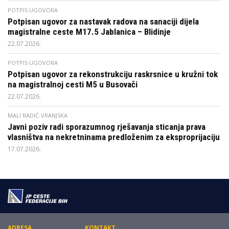
POTPIS UGOVORA
Potpisan ugovor za nastavak radova na sanaciji dijela
magistralne ceste M17.5 Jablanica – Blidinje
22.07.2026.
POTPIS UGOVORA
Potpisan ugovor za rekonstrukciju raskrsnice u kružni tok
na magistralnoj cesti M5 u Busovači
22.07.2026.
MALI RADIĆ-VRANJSKA
Javni poziv radi sporazumnog rješavanja sticanja prava
vlasništva na nekretninama predloženim za eksproprijaciju
17.07.2026.
ADRESA
KONTAKT