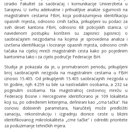
izradio Fakultet za saobraćaj i komunikacije Univerziteta u
Sarajevu. U svrhu adekvatne i prihvatljive analize sigurnosti na
magistralnim cestama FBiH, koja podrazumijeva identifikaciju
opasnih mjesta, odnosno crnih tačka, prikupljeni su podaci za
svih deset kantona FBiH, odnosno 68 policijskih stanica. U
navedenom postupku korišteni su zapisnici (upisnici) o
saobraćajnim nezgodama na kojima je sprovedena analiza i
izvršena identifikacija i lociranje opasnih mjesta, odnosno crnih
tačaka na cijeloj mreži magistralnih cesta kako po pojedinim
kantonima tako i za cijelo područje Federacije BiH.
Studija je pokazala da je, u promatranom periodu, prikupljeni
broj saobraćajnih nezgoda na magistralnim cestama u FBiH
iznosio 15.405. Od prikupljenih 15.405 saobraćajnih nezgoda u
tri godine, njih 4.259 su bile sa nastradalim osobama, a 232 sa
poginulim osobama. Na magistralnoj cestovnoj mrežu u
Federaciji Bosne i Hercegovine identificirano je 109 lokaliteta
koji su, po određenim kriterijima, definirani kao „crna tačka“. Na
osnovu dobivenih parametara, Naručitelj može predložiti
sanaciju, rekonstrukciju i izgradnju dionice ceste u blizini
identifikovanog mikrolokaliteta „crne tačke“ i odrediti prioritete
za poduzimanje tehničkih mjera.