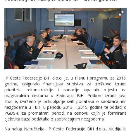
JP Ceste Federacije BiH d.o.o. je, u Planu i programu za 2016.
godinu, osiguralo finansijska sredstva za troškove izrade
prioriteta rekonstrukcije i sanacije opasnih mjesta na
magistralnim cestama u Federaciji BiH. Prilikom izrade ove
studije, izvršeno je prikupljanje svih podataka o saobraćajnim
nezgodama u FBiH u periodu 2013. - 2015. godine te podaci o
PGDS-u za promatrani period, na osnovu kojih je formirana
cjelovita baza podataka o saobraćajnim nezgodama.
Na nalog Naručitelja, JP Ceste Federacije BiH d.o.o., studiju je