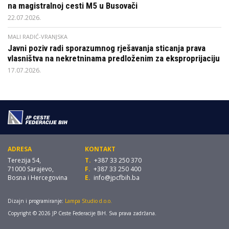
na magistralnoj cesti M5 u Busovači
22.07.2026.
MALI RADIĆ-VRANJSKA
Javni poziv radi sporazumnog rješavanja sticanja prava
vlasništva na nekretninama predloženim za eksproprijaciju
17.07.2026.
ADRESA
KONTAKT
Terezija 54,
T.
+387 33 250 370
71000 Sarajevo,
F.
+387 33 250 400
Bosna i Hercegovina
E.
info@jpcfbih.ba
Dizajn i programiranje:
Lampa Studio d.o.o.
Copyright © 2026 JP Ceste Federacije BiH. Sva prava zadržana.