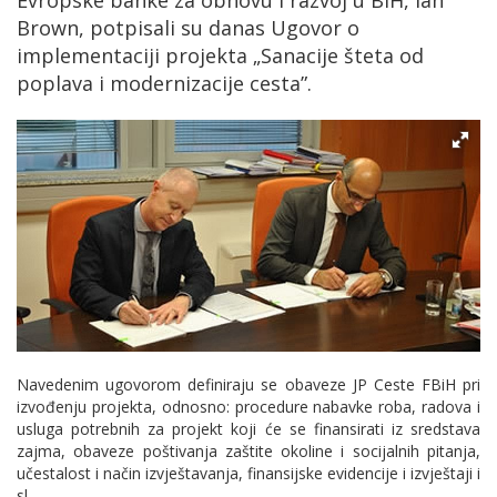
Evropske banke za obnovu i razvoj u BiH, Ian
Brown, potpisali su danas Ugovor o
implementaciji projekta „Sanacije šteta od
poplava i modernizacije cesta”.
Navedenim ugovorom definiraju se obaveze JP Ceste FBiH pri
izvođenju projekta, odnosno: procedure nabavke roba, radova i
usluga potrebnih za projekt koji će se finansirati iz sredstava
zajma, obaveze poštivanja zaštite okoline i socijalnih pitanja,
učestalost i način izvještavanja, finansijske evidencije i izvještaji i
sl.