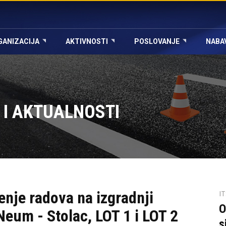
GANIZACIJA
AKTIVNOSTI
POSLOVANJE
NABA
 I AKTUALNOSTI
nje radova na izgradnji
I
O
eum - Stolac, LOT 1 i LOT 2
s