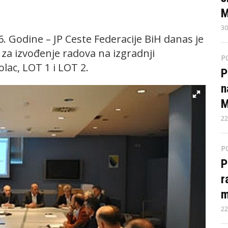
M
30
. Godine – JP Ceste Federacije BiH danas je
za izvođenje radova na izgradnji
P
olac, LOT 1 i LOT 2.
P
n
M
22
P
P
r
m
22