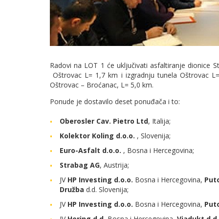
Radovi na LOT 1 će uključivati asfaltiranje dionice
Oštrovac L= 1,7 km i izgradnju tunela Oštrovac L=
Oštrovac – Broćanac, L= 5,0 km.
Ponude je dostavilo deset ponuđača i to:
Oberosler Cav. Pietro Ltd
, Italija;
Kolektor Koling d.o.o.
, Slovenija;
Euro-Asfalt d.o.o.
, Bosna i Hercegovina;
Strabag AG
, Austrija;
JV
HP Investing d.o.o.
Bosna i Hercegovina,
Puto
Družba
d.d. Slovenija;
JV
HP Investing d.o.o.
Bosna i Hercegovina,
Puto
JV
Hering d.d.
Bosna i Hercegovina,
Viadukt d.d