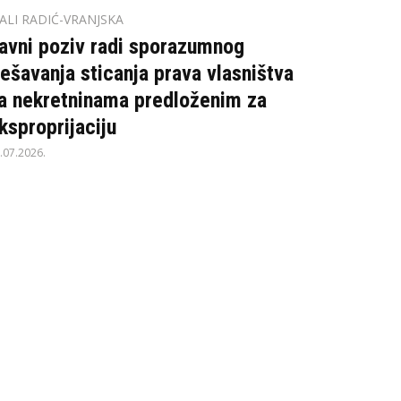
ALI RADIĆ-VRANJSKA
avni poziv radi sporazumnog
ješavanja sticanja prava vlasništva
a nekretninama predloženim za
ksproprijaciju
.07.2026.