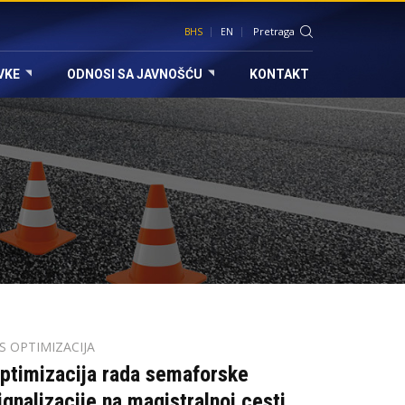
BHS
EN
VKE
ODNOSI SA JAVNOŠĆU
KONTAKT
TS OPTIMIZACIJA
ptimizacija rada semaforske
ignalizacije na magistralnoj cesti