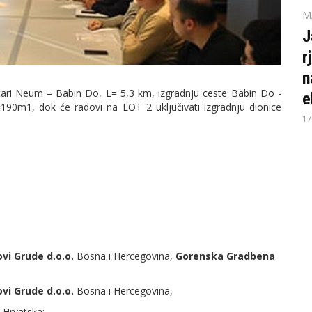
M
J
r
n
 Stari Neum – Babin Do, L= 5,3 km, izgradnju ceste Babin Do -
e
190m1, dok će radovi na LOT 2 uključivati izgradnju dionice
17
vi Grude d.o.o.
Bosna i Hercegovina,
Gorenska Gradbena
vi Grude d.o.o.
Bosna i Hercegovina,
.
Hrvatska;