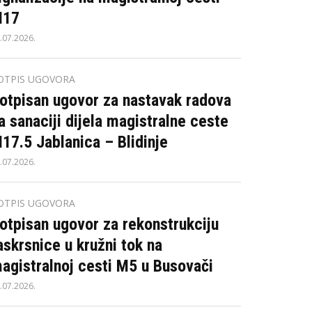
17
.07.2026.
OTPIS UGOVORA
otpisan ugovor za nastavak radova
a sanaciji dijela magistralne ceste
17.5 Jablanica – Blidinje
.07.2026.
OTPIS UGOVORA
otpisan ugovor za rekonstrukciju
askrsnice u kružni tok na
agistralnoj cesti M5 u Busovači
.07.2026.