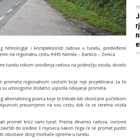
M
J
r
n
e
og tehnologije i kompleksnosti radova u tunelu, predviđeno
17
jeren na regionalnu cestu R445 Nemila – Banlozi – Zenica.
e tunelu tokom izvođenja radova na podnožju svoda, dovelo
je prometa regionalnom cestom koja nije projektirana za te
koja su umnogome dodatno usporila odvijanje prometa.
og alternativnog pravca koje bi trebale biti okončane početkom
otpunosti preusmjeren na ovu cestu dok će se teretna vozila
rzati promet kroz sami tunel. Prema dinamici radova, osnovni
li završiti do sredine X mjeseca nakon čega će se promet pustiti
šiti obustave zbog montaže opreme u tunelu.