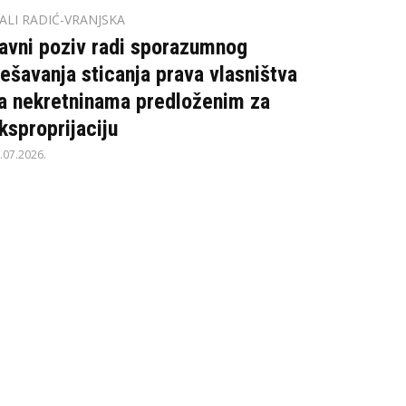
ALI RADIĆ-VRANJSKA
avni poziv radi sporazumnog
ješavanja sticanja prava vlasništva
a nekretninama predloženim za
ksproprijaciju
.07.2026.