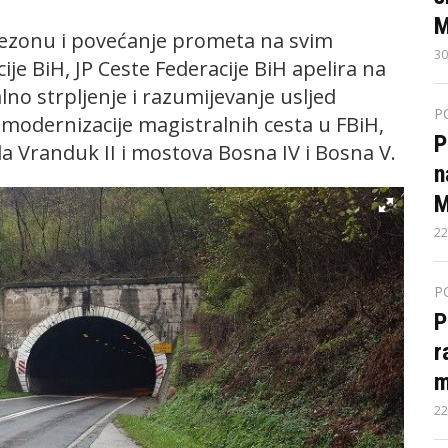
M
sezonu i povećanje prometa na svim
30
ije BiH, JP Ceste Federacije BiH apelira na
o strpljenje i razumijevanje usljed
P
modernizacije magistralnih cesta u FBiH,
P
 Vranduk II i mostova Bosna IV i Bosna V.
n
M
22
P
P
r
m
22