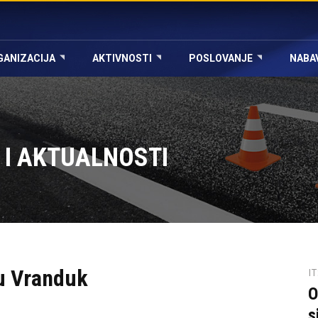
GANIZACIJA
AKTIVNOSTI
POSLOVANJE
NABA
 I AKTUALNOSTI
lu Vranduk
I
O
s