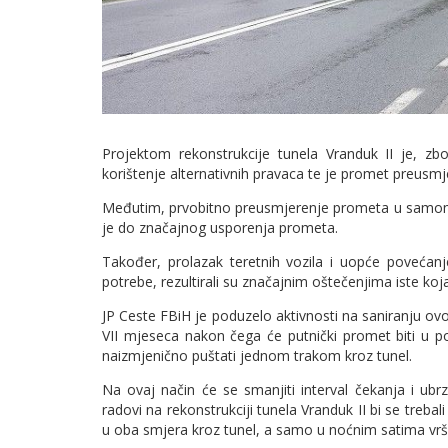
Projektom rekonstrukcije tunela Vranduk II je, zb
korištenje alternativnih pravaca te je promet preusm
Međutim, prvobitno preusmjerenje prometa u samom
je do značajnog usporenja prometa.
Također, prolazak teretnih vozila i uopće povećan
potrebe, rezultirali su značajnim oštečenjima iste 
JP Ceste FBiH je poduzelo aktivnosti na saniranju ov
VII mjeseca nakon čega će putnički promet biti u p
naizmjenično puštati jednom trakom kroz tunel.
Na ovaj način će se smanjiti interval čekanja i ub
radovi na rekonstrukciji tunela Vranduk II bi se treba
u oba smjera kroz tunel, a samo u noćnim satima vr