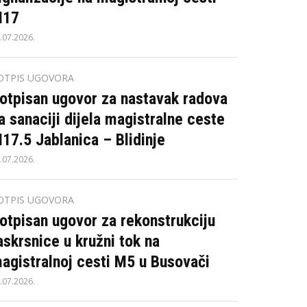
17
.07.2026.
OTPIS UGOVORA
otpisan ugovor za nastavak radova
a sanaciji dijela magistralne ceste
17.5 Jablanica – Blidinje
.07.2026.
OTPIS UGOVORA
otpisan ugovor za rekonstrukciju
askrsnice u kružni tok na
agistralnoj cesti M5 u Busovači
.07.2026.