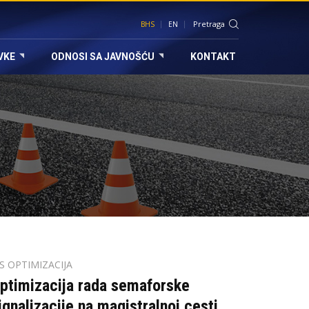
BHS
EN
VKE
ODNOSI SA JAVNOŠĆU
KONTAKT
TS OPTIMIZACIJA
ptimizacija rada semaforske
ignalizacije na magistralnoj cesti