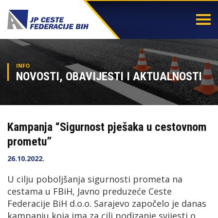
Togg
navi
INFO
NOVOSTI, OBAVIJESTI I AKTUALNOSTI
Kampanja “Sigurnost pješaka u cestovnom
prometu”
26.10.2022.
U cilju poboljšanja sigurnosti prometa na
cestama u FBiH, Javno preduzeće Ceste
Federacije BiH d.o.o. Sarajevo započelo je danas
kampanju koja ima za cilj podizanje svijesti o