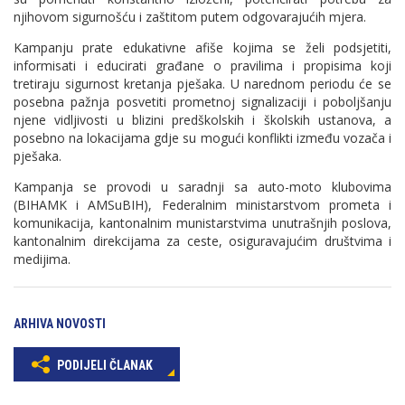
njihovom sigurnošću i zaštitom putem odgovarajućih mjera.
Kampanju prate edukativne afiše kojima se želi podsjetiti,
informisati i educirati građane o pravilima i propisima koji
tretiraju sigurnost kretanja pješaka. U narednom periodu će se
posebna pažnja posvetiti prometnoj signalizaciji i poboljšanju
njene vidljivosti u blizini predškolskih i školskih ustanova, a
posebno na lokacijama gdje su mogući konflikti između vozača i
pješaka.
Kampanja se provodi u saradnji sa auto-moto klubovima
(BIHAMK i AMSuBIH), Federalnim ministarstvom prometa i
komunikacija, kantonalnim munistarstvima unutrašnjih poslova,
kantonalnim direkcijama za ceste, osiguravajućim društvima i
medijima.
ARHIVA NOVOSTI
PODIJELI ČLANAK