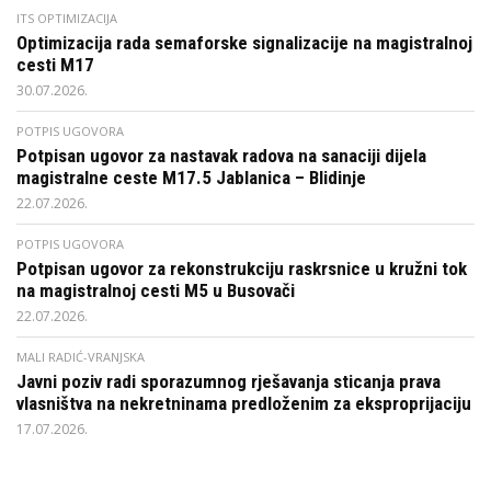
ITS OPTIMIZACIJA
Optimizacija rada semaforske signalizacije na magistralnoj
cesti M17
30.07.2026.
POTPIS UGOVORA
Potpisan ugovor za nastavak radova na sanaciji dijela
magistralne ceste M17.5 Jablanica – Blidinje
22.07.2026.
POTPIS UGOVORA
Potpisan ugovor za rekonstrukciju raskrsnice u kružni tok
na magistralnoj cesti M5 u Busovači
22.07.2026.
MALI RADIĆ-VRANJSKA
Javni poziv radi sporazumnog rješavanja sticanja prava
vlasništva na nekretninama predloženim za eksproprijaciju
17.07.2026.