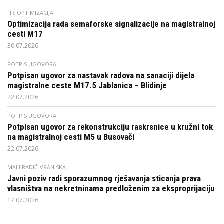
ITS OPTIMIZACIJA
Optimizacija rada semaforske signalizacije na magistralnoj
cesti M17
30.07.2026.
POTPIS UGOVORA
Potpisan ugovor za nastavak radova na sanaciji dijela
magistralne ceste M17.5 Jablanica – Blidinje
22.07.2026.
POTPIS UGOVORA
Potpisan ugovor za rekonstrukciju raskrsnice u kružni tok
na magistralnoj cesti M5 u Busovači
22.07.2026.
MALI RADIĆ-VRANJSKA
Javni poziv radi sporazumnog rješavanja sticanja prava
vlasništva na nekretninama predloženim za eksproprijaciju
17.07.2026.