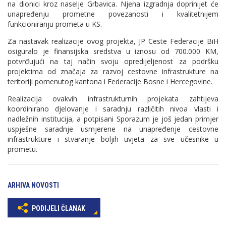
na dionici kroz naselje Grbavica. Njena izgradnja doprinijet će
unapređenju prometne povezanosti i kvalitetnijem
funkcioniranju prometa u KS.
Za nastavak realizacije ovog projekta, JP Ceste Federacije BiH
osiguralo je finansijska sredstva u iznosu od 700.000 KM,
potvrđujući na taj način svoju opredijeljenost za podršku
projektima od značaja za razvoj cestovne infrastrukture na
teritoriji pomenutog kantona i Federacije Bosne i Hercegovine.
Realizacija ovakvih infrastrukturnih projekata zahtijeva
koordinirano djelovanje i saradnju različitih nivoa vlasti i
nadležnih institucija, a potpisani Sporazum je još jedan primjer
uspješne saradnje usmjerene na unapređenje cestovne
infrastrukture i stvaranje boljih uvjeta za sve učesnike u
prometu.
ARHIVA NOVOSTI
PODIJELI ČLANAK