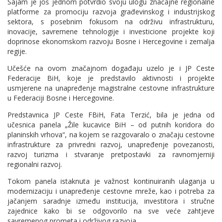
Sajam je još jednom potvrdio svoju ulogu značajne regionalne
platforme za promociju razvoja građevinskog i industrijskog
sektora, s posebnim fokusom na održivu infrastrukturu,
inovacije, savremene tehnologije i investicione projekte koji
doprinose ekonomskom razvoju Bosne i Hercegovine i zemalja
regije.
Učešće na ovom značajnom događaju uzelo je i JP Ceste
Federacije BiH, koje je predstavilo aktivnosti i projekte
usmjerene na unapređenje magistralne cestovne infrastrukture
u Federaciji Bosne i Hercegovine.
Predstavnica JP Ceste FBiH, Fata Terzić, bila je jedna od
učesnica panela „Žile kucavice BiH – od putnih koridora do
planinskih vrhova“, na kojem se razgovaralo o značaju cestovne
infrastrukture za privredni razvoj, unapređenje povezanosti,
razvoj turizma i stvaranje pretpostavki za ravnomjerniji
regionalni razvoj.
Tokom panela istaknuta je važnost kontinuiranih ulaganja u
modernizaciju i unapređenje cestovne mreže, kao i potreba za
jačanjem saradnje između institucija, investitora i stručne
zajednice kako bi se odgovorilo na sve veće zahtjeve
savremenog prometa i održivog razvoja.