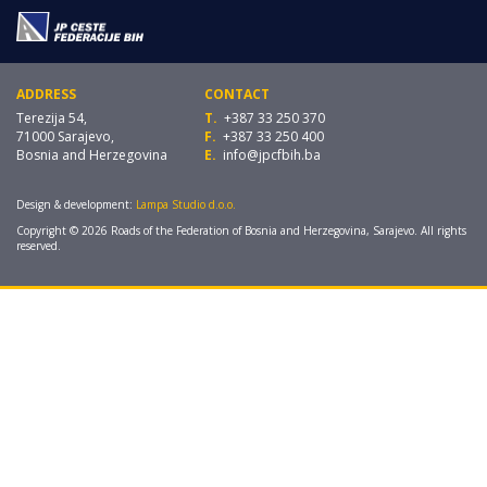
ADDRESS
CONTACT
Terezija 54,
T.
+387 33 250 370
71000 Sarajevo,
F.
+387 33 250 400
Bosnia and Herzegovina
E.
info@jpcfbih.ba
Design & development:
Lampa Studio d.o.o.
Copyright © 2026 Roads of the Federation of Bosnia and Herzegovina, Sarajevo. All rights
reserved.