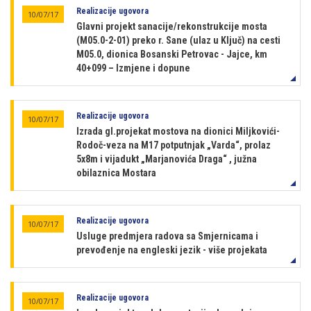
Realizacije ugovora
10/07/17
Glavni projekt sanacije/rekonstrukcije mosta
(M05.0-2-01) preko r. Sane (ulaz u Ključ) na cesti
M05.0, dionica Bosanski Petrovac - Jajce, km
40+099 – Izmjene i dopune
Realizacije ugovora
10/07/17
Izrada gl.projekat mostova na dionici Miljkovići-
Rodoč-veza na M17 potputnjak „Varda“, prolaz
5x8m i vijadukt „Marjanovića Draga“ , južna
obilaznica Mostara
Realizacije ugovora
10/07/17
Usluge predmjera radova sa Smjernicama i
prevođenje na engleski jezik - više projekata
Realizacije ugovora
10/07/17