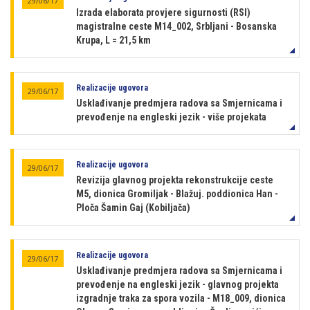
29/06/17
Izrada elaborata provjere sigurnosti (RSI)
magistralne ceste M14_002, Srbljani - Bosanska
Krupa, L = 21,5 km
Realizacije ugovora
29/06/17
Usklađivanje predmjera radova sa Smjernicama i
prevođenje na engleski jezik - više projekata
Realizacije ugovora
29/06/17
Revizija glavnog projekta rekonstrukcije ceste
M5, dionica Gromiljak - Blažuj. poddionica Han -
Ploča Šamin Gaj (Kobiljača)
Realizacije ugovora
29/06/17
Usklađivanje predmjera radova sa Smjernicama i
prevođenje na engleski jezik - glavnog projekta
izgradnje traka za spora vozila - M18_009, dionica