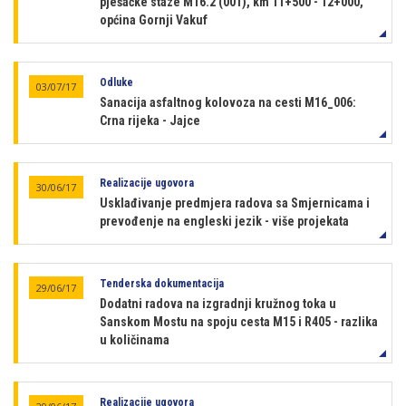
pješačke staze M16.2 (001), km 11+500 - 12+000,
općina Gornji Vakuf
Odluke
03/07/17
Sanacija asfaltnog kolovoza na cesti M16_006:
Crna rijeka - Jajce
Realizacije ugovora
30/06/17
Usklađivanje predmjera radova sa Smjernicama i
prevođenje na engleski jezik - više projekata
Tenderska dokumentacija
29/06/17
Dodatni radova na izgradnji kružnog toka u
Sanskom Mostu na spoju cesta M15 i R405 - razlika
u količinama
Realizacije ugovora