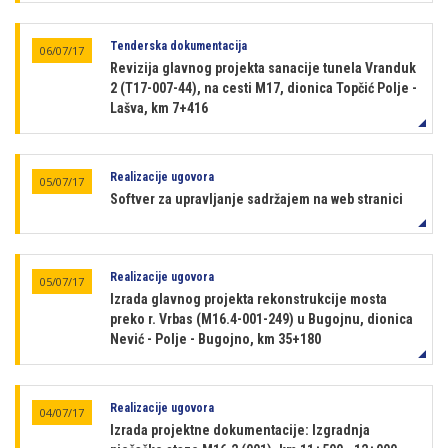
Tenderska dokumentacija
06/07/17
Revizija glavnog projekta sanacije tunela Vranduk
2 (T17-007-44), na cesti M17, dionica Topčić Polje -
Lašva, km 7+416
Realizacije ugovora
05/07/17
Softver za upravljanje sadržajem na web stranici
Realizacije ugovora
05/07/17
Izrada glavnog projekta rekonstrukcije mosta
preko r. Vrbas (M16.4-001-249) u Bugojnu, dionica
Nević - Polje - Bugojno, km 35+180
Realizacije ugovora
04/07/17
Izrada projektne dokumentacije: Izgradnja