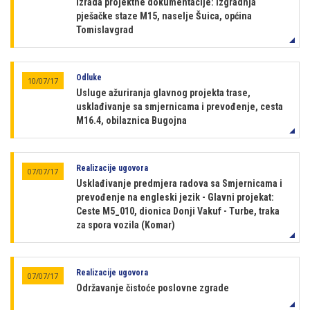
Izrada projektne dokumentacije: Izgradnja
pješačke staze M15, naselje Šuica, općina
Tomislavgrad
Odluke
10/07/17
Usluge ažuriranja glavnog projekta trase,
usklađivanje sa smjernicama i prevođenje, cesta
M16.4, obilaznica Bugojna
Realizacije ugovora
07/07/17
Usklađivanje predmjera radova sa Smjernicama i
prevođenje na engleski jezik - Glavni projekat:
Ceste M5_010, dionica Donji Vakuf - Turbe, traka
za spora vozila (Komar)
Realizacije ugovora
07/07/17
Održavanje čistoće poslovne zgrade