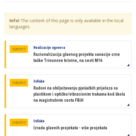
Info!
The content of this page is only available in the local
languages.
Realizacije ugovora
12/07/17
Racionalizacija glavnog projekta sanacije crne
tačke Trivunove krivine, na cesti M16
Odluke
11/07/17
Radovi na obilježavanju pješačkih prijelaza sa
plastikom i optičko/vibracionim trakama kod škola
na magistralnim cesta FBiH
Odluke
11/07/17
Izrada glavnih projekata - više projekata