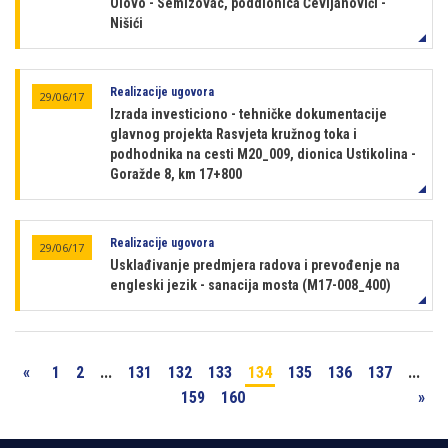
Olovo - Semizovac, poddionica Čevljanovići -
Nišići
Realizacije ugovora
29/06/17
Izrada investiciono - tehničke dokumentacije
glavnog projekta Rasvjeta kružnog toka i
podhodnika na cesti M20_009, dionica Ustikolina -
Goražde 8, km 17+800
Realizacije ugovora
29/06/17
Usklađivanje predmjera radova i prevođenje na
engleski jezik - sanacija mosta (M17-008_400)
«
1
2
...
131
132
133
134
135
136
137
...
159
160
»