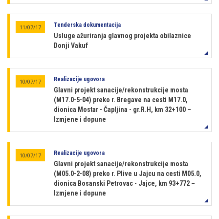
Tenderska dokumentacija
11/07/17
Usluge ažuriranja glavnog projekta obilaznice
Donji Vakuf
Realizacije ugovora
10/07/17
Glavni projekt sanacije/rekonstrukcije mosta
(M17.0-5-04) preko r. Bregave na cesti M17.0,
dionica Mostar - Čapljina - gr.R.H, km 32+100 –
Izmjene i dopune
Realizacije ugovora
10/07/17
Glavni projekt sanacije/rekonstrukcije mosta
(M05.0-2-08) preko r. Plive u Jajcu na cesti M05.0,
dionica Bosanski Petrovac - Jajce, km 93+772 –
Izmjene i dopune